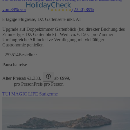
von 89% vor
(2350)
89%
8-tägige Flugreise, DZ Gartenseite inkl. AI
Upgrade auf Doppelzimmer Gartenblick (bei direkter Buchung des
Zimmertyps DZ Gartenblick) - Wert: ca. € 150,- pro Zimmer
Umfangreiche All Inclusive Verpflegung mit vielfältiger
Gastronomie genießen
253514
Bestellnr.:
Pauschalreise
Alter Preis
ab €
1.333,-
ab €
999,-
pro Person
Preis pro Person
TUI MAGIC LIFE Sarigerme