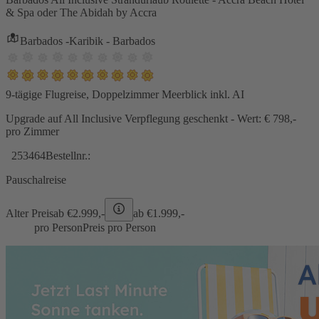
& Spa oder The Abidah by Accra
Barbados -Karibik - Barbados
9-tägige Flugreise, Doppelzimmer Meerblick inkl. AI
Upgrade auf All Inclusive Verpflegung geschenkt - Wert: € 798,-
pro Zimmer
253464
Bestellnr.:
Pauschalreise
Alter Preis
ab €
2.999,-
ab €
1.999,-
pro Person
Preis pro Person