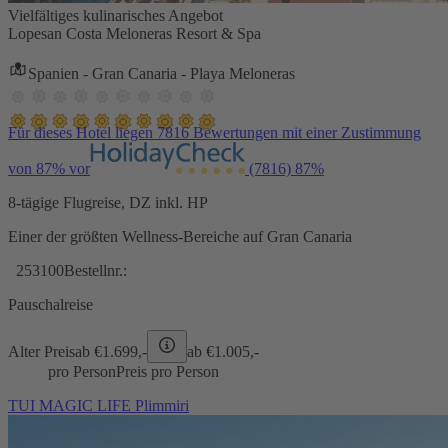
Vielfältiges kulinarisches Angebot
Lopesan Costa Meloneras Resort & Spa
Spanien - Gran Canaria - Playa Meloneras
Für dieses Hotel liegen 7816 Bewertungen mit einer Zustimmung
von 87% vor
(7816)
87%
8-tägige Flugreise, DZ inkl. HP
Einer der größten Wellness-Bereiche auf Gran Canaria
253100
Bestellnr.:
Pauschalreise
Alter Preis
ab €
1.699,-
ab €
1.005,-
pro Person
Preis pro Person
TUI MAGIC LIFE Plimmiri