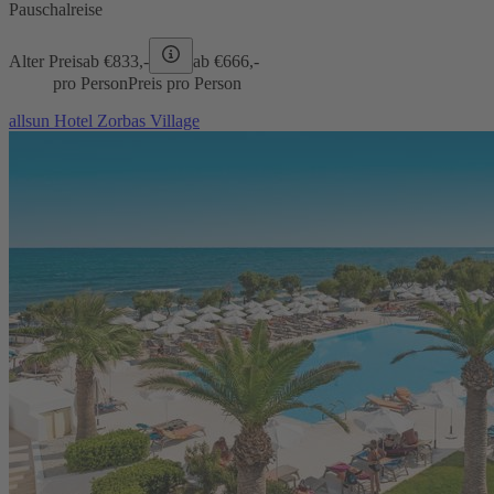
Pauschalreise
Alter Preis
ab €
833,-
ab €
666,-
pro Person
Preis pro Person
allsun Hotel Zorbas Village