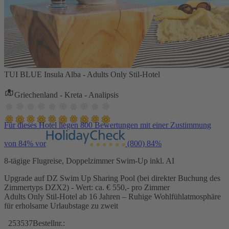
TUI BLUE Insula Alba - Adults Only Stil-Hotel
Griechenland - Kreta - Analipsis
Für dieses Hotel liegen 800 Bewertungen mit einer Zustimmung
von 84% vor
(800)
84%
8-tägige Flugreise, Doppelzimmer Swim-Up inkl. AI
Upgrade auf DZ Swim Up Sharing Pool (bei direkter Buchung des
Zimmertyps DZX2) - Wert: ca. € 550,- pro Zimmer
Adults Only Stil-Hotel ab 16 Jahren – Ruhige Wohlfühlatmosphäre
für erholsame Urlaubstage zu zweit
253537
Bestellnr.: