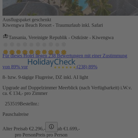
Ausflugspaket geschenkt
Kiwengwa Beach Resort - Traumurlaub inkl. Safari
Tansania, Vereinigte Republik - Ostküste - Kiwengwa
Für dieses Hotel liegen 238 Bewertungen mit einer Zustimmung
von 89% vor
(238)
89%
8- bzw. 9-tägige Flugreise, DZ inkl. AI light
Upgrade auf Doppelzimmer Meerblick (nach Verfügbarkeit) i.W.v.
ca. € 134,- pro Zimmer
253519
Bestellnr.:
Pauschalreise
Alter Preis
ab €
2.296,-
ab €
1.699,-
pro Person
Preis pro Person