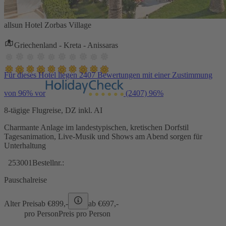
allsun Hotel Zorbas Village
Griechenland - Kreta - Anissaras
Für dieses Hotel liegen 2407 Bewertungen mit einer Zustimmung
von 96% vor
(2407)
96%
8-tägige Flugreise, DZ inkl. AI
Charmante Anlage im landestypischen, kretischen Dorfstil
Tagesanimation, Live-Musik und Shows am Abend sorgen für
Unterhaltung
253001
Bestellnr.:
Pauschalreise
Alter Preis
ab €
899,-
ab €
697,-
pro Person
Preis pro Person