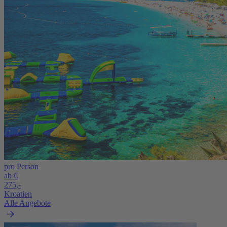
pro Person
ab €
275,-
Kroatien
Alle Angebote