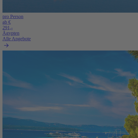
pro Person
ab €
291,-
Ägypten
Alle Angebote