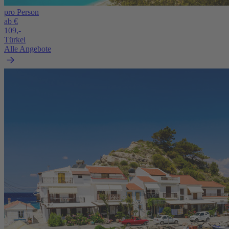
pro Person
ab €
109,-
Türkei
Alle Angebote