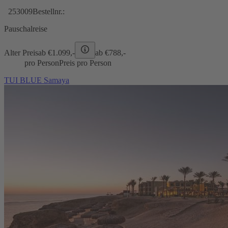
253009
Bestellnr.:
Pauschalreise
Alter Preis
ab €
1.099,-
ab €
788,-
pro Person
Preis pro Person
TUI BLUE Samaya