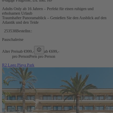
8-tägige Flugreise, DZ inkl. HP
Adults Only ab 16 Jahren – Perfekt für einen ruhigen und
erholsamen Urlaub
Traumhafter Panoramablick – Genießen Sie den Ausblick auf den
Atlantik und den Teide
253538
Bestellnr.:
Pauschalreise
Alter Preis
ab €
999,-
ab €
699,-
pro Person
Preis pro Person
R2 Lago Playa Park