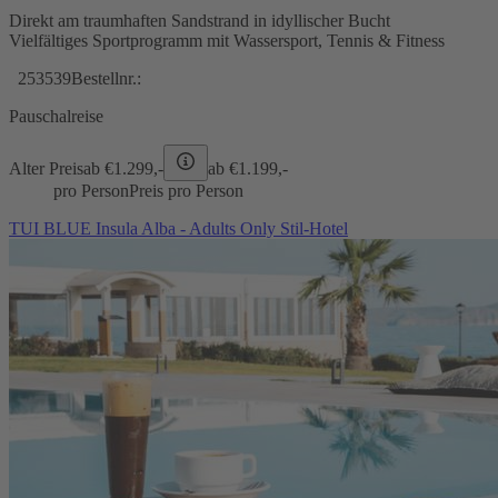
Direkt am traumhaften Sandstrand in idyllischer Bucht
Vielfältiges Sportprogramm mit Wassersport, Tennis & Fitness
253539
Bestellnr.:
Pauschalreise
Alter Preis
ab €
1.299,-
ab €
1.199,-
pro Person
Preis pro Person
TUI BLUE Insula Alba - Adults Only Stil-Hotel