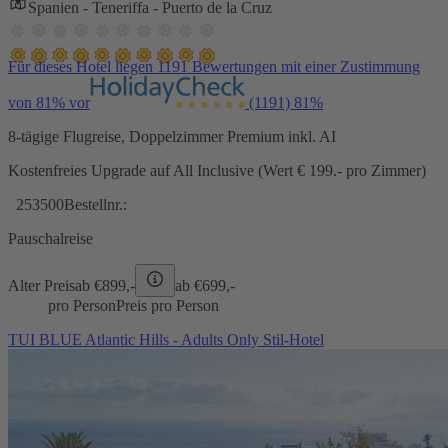
Spanien - Teneriffa - Puerto de la Cruz
Für dieses Hotel liegen 1191 Bewertungen mit einer Zustimmung
von 81% vor
(1191)
81%
8-tägige Flugreise, Doppelzimmer Premium inkl. AI
Kostenfreies Upgrade auf All Inclusive (Wert € 199.- pro Zimmer)
253500
Bestellnr.:
Pauschalreise
Alter Preis
ab €
899,-
ab €
699,-
pro Person
Preis pro Person
TUI BLUE Atlantic Hills - Adults Only Stil-Hotel