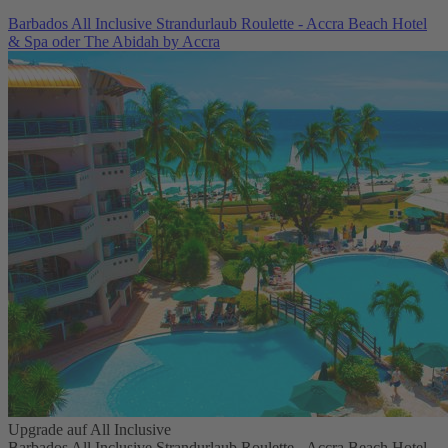
Barbados All Inclusive Strandurlaub Roulette - Accra Beach Hotel
& Spa oder The Abidah by Accra
Upgrade auf All Inclusive
Barbados All Inclusive Strandurlaub Roulette - Accra Beach Hotel