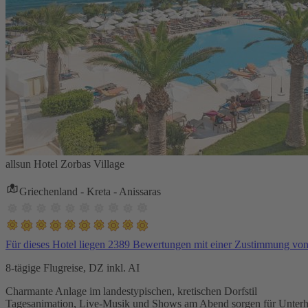
allsun Hotel Zorbas Village
Griechenland - Kreta - Anissaras
Für dieses Hotel liegen 2389 Bewertungen mit einer Zustimmung vo
8-tägige Flugreise, DZ inkl. AI
Charmante Anlage im landestypischen, kretischen Dorfstil
Tagesanimation, Live-Musik und Shows am Abend sorgen für Unterh