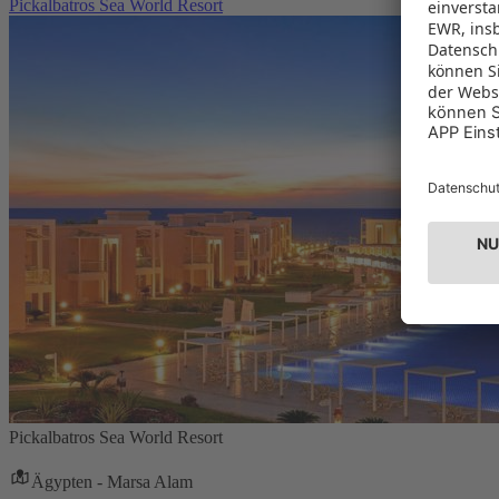
Pickalbatros Sea World Resort
Pickalbatros Sea World Resort
Ägypten - Marsa Alam