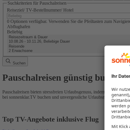
Suchkriterien für Pauschalreisen
Reiseziel/ TV-Bestellnummer/ Hotel
0 Optionen verfügbar. Verwenden Sie die Pfeiltasten zum Navigier
Abflughafen
Beliebig
Reisezeitraum & Dauer
10.08.26 - 10.11.26, Beliebige Dauer
Reisende
2 Erwachsene
Suchen
Pauschalreisen günstig buchen
Pauschalreisen bieten stressfreien Urlaubsgenuss, indem Flug und Hot
bei sonnenklar.TV buchen und unvergessliche Urlaubsmomente erleb
Top TV-Angebote inklusive Flug