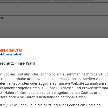
en.
el in einem Paket kombiniert werden – das spart Zeit und Geld. Nutzen 
en!