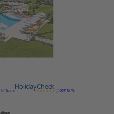
n 96% vor
(2389)
96%
altung