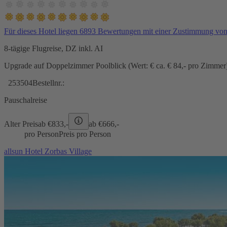
Für dieses Hotel liegen 6893 Bewertungen mit einer Zustimmung vo
8-tägige Flugreise, DZ inkl. AI
Upgrade auf Doppelzimmer Poolblick (Wert: € ca. € 84,- pro Zimmer) 
253504
Bestellnr.:
Pauschalreise
Alter Preis
ab €
833,-
ab €
666,-
pro Person
Preis pro Person
allsun Hotel Zorbas Village