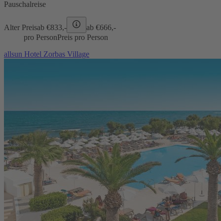
Pauschalreise
Alter Preis
ab €
833,-
ab €
666,-
pro Person
Preis pro Person
allsun Hotel Zorbas Village