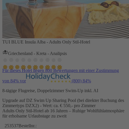
TUI BLUE Insula Alba - Adults Only Stil-Hotel
Griechenland - Kreta - Analipsis
Für dieses Hotel liegen 800 Bewertungen mit einer Zustimmung
von 84% vor
(800)
84%
8-tägige Flugreise, Doppelzimmer Swim-Up inkl. AI
Upgrade auf DZ Swim Up Sharing Pool (bei direkter Buchung des
Zimmertyps DZX2) - Wert: ca. € 550,- pro Zimmer
Adults Only Stil-Hotel ab 16 Jahren – Ruhige Wohlfühlatmosphäre
für erholsame Urlaubstage zu zweit
253537
Bestellnr.: