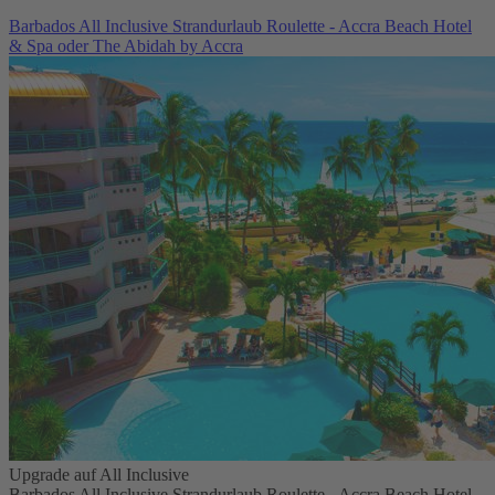
Barbados All Inclusive Strandurlaub Roulette - Accra Beach Hotel
& Spa oder The Abidah by Accra
Upgrade auf All Inclusive
Barbados All Inclusive Strandurlaub Roulette - Accra Beach Hotel