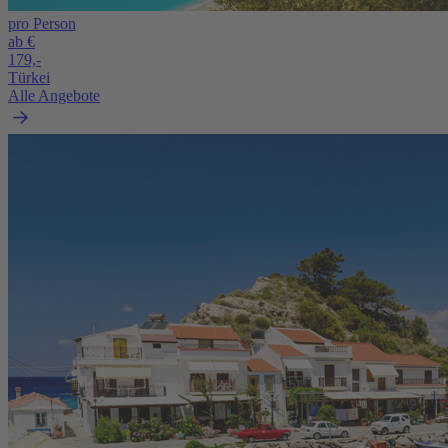
pro Person
ab €
179,-
Türkei
Alle Angebote