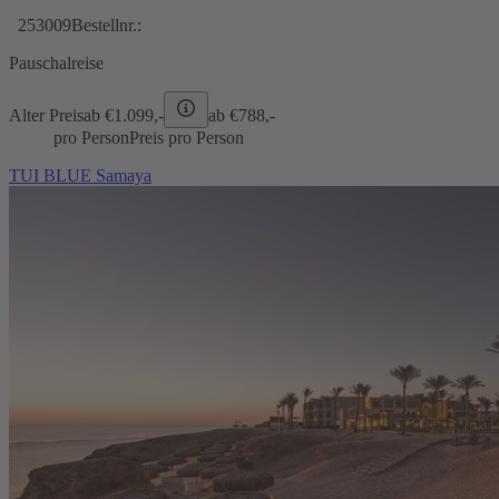
253009
Bestellnr.:
Pauschalreise
Alter Preis
ab €
1.099,-
ab €
788,-
pro Person
Preis pro Person
TUI BLUE Samaya