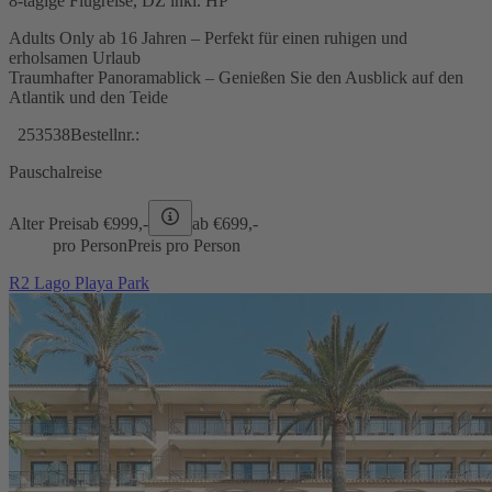
8-tägige Flugreise, DZ inkl. HP
Adults Only ab 16 Jahren – Perfekt für einen ruhigen und
erholsamen Urlaub
Traumhafter Panoramablick – Genießen Sie den Ausblick auf den
Atlantik und den Teide
253538
Bestellnr.:
Pauschalreise
Alter Preis
ab €
999,-
ab €
699,-
pro Person
Preis pro Person
R2 Lago Playa Park