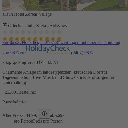
allsun Hotel Zorbas Village
Griechenland - Kreta - Anissaras
Für dieses Hotel liegen 2407 Bewertungen mit einer Zustimmung
von 96% vor
(2407)
96%
8-tägige Flugreise, DZ inkl. AI
Charmante Anlage im landestypischen, kretischen Dorfstil
Tagesanimation, Live-Musik und Shows am Abend sorgen für
Unterhaltung
253001
Bestellnr.:
Pauschalreise
Alter Preis
ab €
899,-
ab €
697,-
pro Person
Preis pro Person