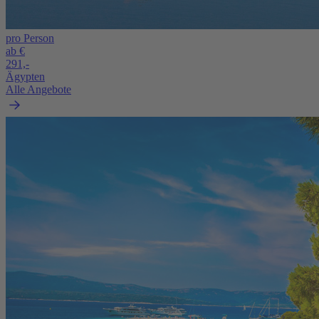
pro Person
ab €
291,-
Ägypten
Alle Angebote