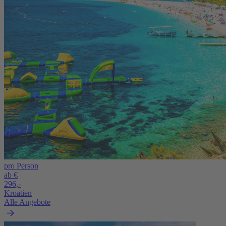
pro Person
ab €
296,-
Kroatien
Alle Angebote