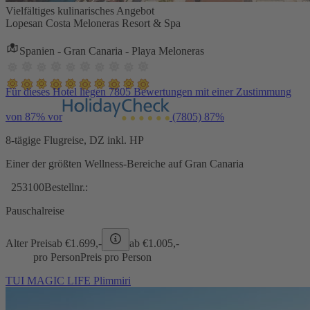
Vielfältiges kulinarisches Angebot
Lopesan Costa Meloneras Resort & Spa
Spanien - Gran Canaria - Playa Meloneras
Für dieses Hotel liegen 7805 Bewertungen mit einer Zustimmung
von 87% vor
(7805)
87%
8-tägige Flugreise, DZ inkl. HP
Einer der größten Wellness-Bereiche auf Gran Canaria
253100
Bestellnr.:
Pauschalreise
Alter Preis
ab €
1.699,-
ab €
1.005,-
pro Person
Preis pro Person
TUI MAGIC LIFE Plimmiri