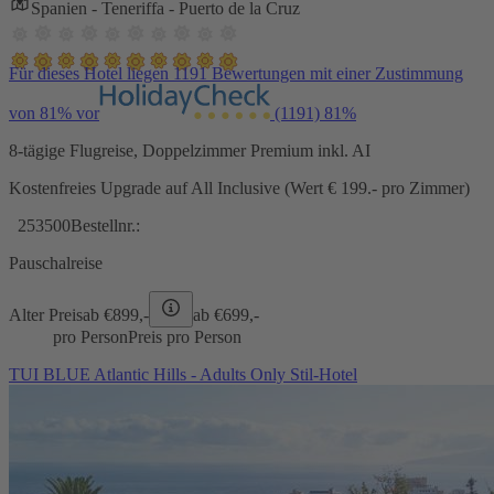
Spanien - Teneriffa - Puerto de la Cruz
Für dieses Hotel liegen 1191 Bewertungen mit einer Zustimmung
von 81% vor
(1191)
81%
8-tägige Flugreise, Doppelzimmer Premium inkl. AI
Kostenfreies Upgrade auf All Inclusive (Wert € 199.- pro Zimmer)
253500
Bestellnr.:
Pauschalreise
Alter Preis
ab €
899,-
ab €
699,-
pro Person
Preis pro Person
TUI BLUE Atlantic Hills - Adults Only Stil-Hotel