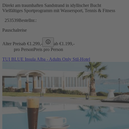
Direkt am traumhaften Sandstrand in idyllischer Bucht
Vielfältiges Sportprogramm mit Wassersport, Tennis & Fitness
253539
Bestellnr.:
Pauschalreise
Alter Preis
ab €
1.299,-
ab €
1.199,-
pro Person
Preis pro Person
TUI BLUE Insula Alba - Adults Only Stil-Hotel