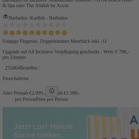
& Spa oder The Abidah by Accra
Barbados -Karibik - Barbados
9-tägige Flugreise, Doppelzimmer Meerblick inkl. AI
Upgrade auf All Inclusive Verpflegung geschenkt - Wert: € 798,-
pro Zimmer
253464
Bestellnr.:
Pauschalreise
Alter Preis
ab €
2.999,-
ab €
1.999,-
pro Person
Preis pro Person