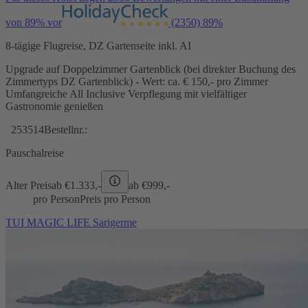
von 89% vor
(2350)
89%
8-tägige Flugreise, DZ Gartenseite inkl. AI
Upgrade auf Doppelzimmer Gartenblick (bei direkter Buchung des
Zimmertyps DZ Gartenblick) - Wert: ca. € 150,- pro Zimmer
Umfangreiche All Inclusive Verpflegung mit vielfältiger
Gastronomie genießen
253514
Bestellnr.:
Pauschalreise
Alter Preis
ab €
1.333,-
ab €
999,-
pro Person
Preis pro Person
TUI MAGIC LIFE Sarigerme