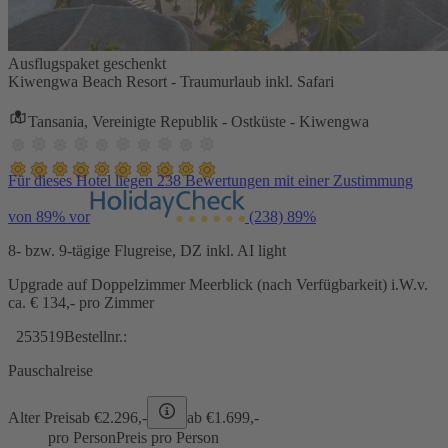
Ausflugspaket geschenkt
Kiwengwa Beach Resort - Traumurlaub inkl. Safari
Tansania, Vereinigte Republik - Ostküste - Kiwengwa
Für dieses Hotel liegen 238 Bewertungen mit einer Zustimmung
von 89% vor
(238)
89%
8- bzw. 9-tägige Flugreise, DZ inkl. AI light
Upgrade auf Doppelzimmer Meerblick (nach Verfügbarkeit) i.W.v.
ca. € 134,- pro Zimmer
253519
Bestellnr.:
Pauschalreise
Alter Preis
ab €
2.296,-
ab €
1.699,-
pro Person
Preis pro Person