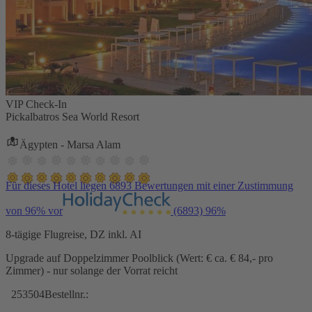
VIP Check-In
Pickalbatros Sea World Resort
Ägypten - Marsa Alam
Für dieses Hotel liegen 6893 Bewertungen mit einer Zustimmung
von 96% vor
(6893)
96%
8-tägige Flugreise, DZ inkl. AI
Upgrade auf Doppelzimmer Poolblick (Wert: € ca. € 84,- pro
Zimmer) - nur solange der Vorrat reicht
253504
Bestellnr.: