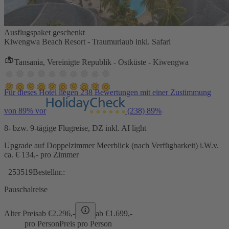
Ausflugspaket geschenkt
Kiwengwa Beach Resort - Traumurlaub inkl. Safari
Tansania, Vereinigte Republik - Ostküste - Kiwengwa
Für dieses Hotel liegen 238 Bewertungen mit einer Zustimmung
von 89% vor
(238)
89%
8- bzw. 9-tägige Flugreise, DZ inkl. AI light
Upgrade auf Doppelzimmer Meerblick (nach Verfügbarkeit) i.W.v.
ca. € 134,- pro Zimmer
253519
Bestellnr.:
Pauschalreise
Alter Preis
ab €
2.296,-
ab €
1.699,-
pro Person
Preis pro Person