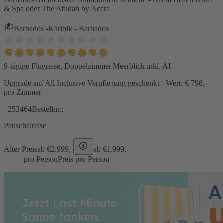
& Spa oder The Abidah by Accra
Barbados -Karibik - Barbados
9-tägige Flugreise, Doppelzimmer Meerblick inkl. AI
Upgrade auf All Inclusive Verpflegung geschenkt - Wert: € 798,-
pro Zimmer
253464
Bestellnr.:
Pauschalreise
Alter Preis
ab €
2.999,-
ab €
1.999,-
pro Person
Preis pro Person