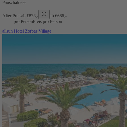
Pauschalreise
Alter Preis
ab €
833,-
ab €
666,-
pro Person
Preis pro Person
allsun Hotel Zorbas Village