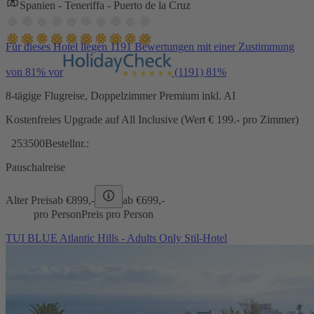
Spanien - Teneriffa - Puerto de la Cruz
Für dieses Hotel liegen 1191 Bewertungen mit einer Zustimmung
von 81% vor
(1191)
81%
8-tägige Flugreise, Doppelzimmer Premium inkl. AI
Kostenfreies Upgrade auf All Inclusive (Wert € 199.- pro Zimmer)
253500
Bestellnr.:
Pauschalreise
Alter Preis
ab €
899,-
ab €
699,-
pro Person
Preis pro Person
TUI BLUE Atlantic Hills - Adults Only Stil-Hotel