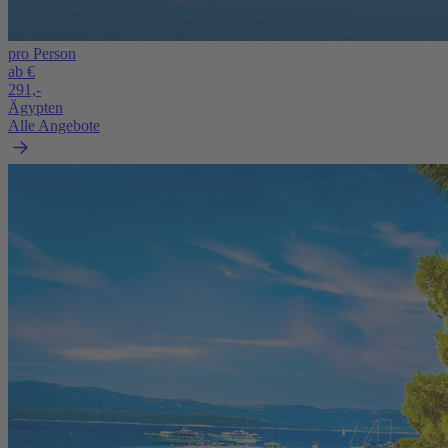
pro Person
ab €
291,-
Ägypten
Alle Angebote