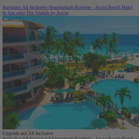
Barbados All Inclusive Strandurlaub Roulette - Accra Beach Hotel
& Spa oder The Abidah by Accra
Upgrade auf All Inclusive
Barbados All Inclusive Strandurlaub Roulette - Accra Beach Hotel