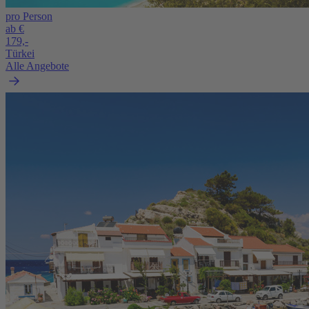
pro Person
ab €
179,-
Türkei
Alle Angebote