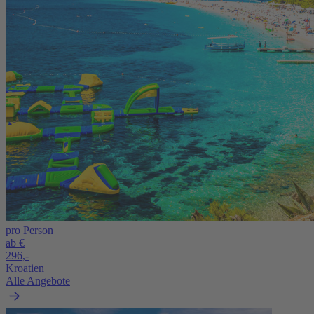
pro Person
ab €
296,-
Kroatien
Alle Angebote