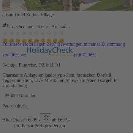
allsun Hotel Zorbas Village
Griechenland - Kreta - Anissaras
Für dieses Hotel liegen 2407 Bewertungen mit einer Zustimmung
von 96% vor
(2407)
96%
8-tägige Flugreise, DZ inkl. AI
Charmante Anlage im landestypischen, kretischen Dorfstil
Tagesanimation, Live-Musik und Shows am Abend sorgen für
Unterhaltung
253001
Bestellnr.:
Pauschalreise
Alter Preis
ab €
899,-
ab €
697,-
pro Person
Preis pro Person