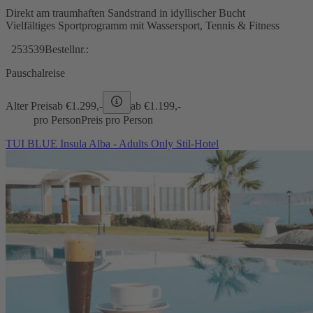
Direkt am traumhaften Sandstrand in idyllischer Bucht
Vielfältiges Sportprogramm mit Wassersport, Tennis & Fitness
253539
Bestellnr.:
Pauschalreise
Alter Preis
ab €
1.299,-
ab €
1.199,-
pro Person
Preis pro Person
TUI BLUE Insula Alba - Adults Only Stil-Hotel