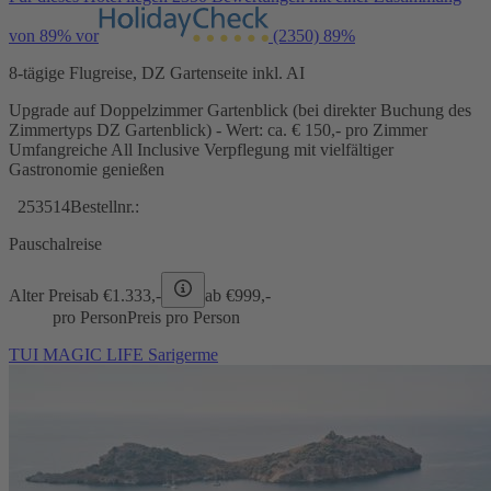
von 89% vor
(2350)
89%
8-tägige Flugreise, DZ Gartenseite inkl. AI
Upgrade auf Doppelzimmer Gartenblick (bei direkter Buchung des
Zimmertyps DZ Gartenblick) - Wert: ca. € 150,- pro Zimmer
Umfangreiche All Inclusive Verpflegung mit vielfältiger
Gastronomie genießen
253514
Bestellnr.:
Pauschalreise
Alter Preis
ab €
1.333,-
ab €
999,-
pro Person
Preis pro Person
TUI MAGIC LIFE Sarigerme