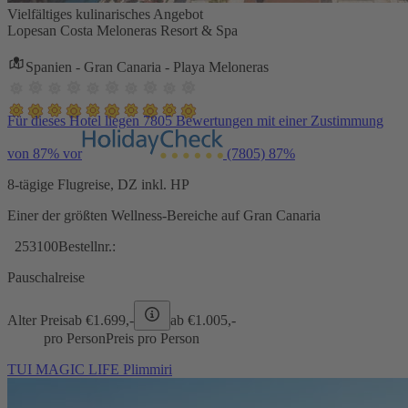
Vielfältiges kulinarisches Angebot
Lopesan Costa Meloneras Resort & Spa
Spanien - Gran Canaria - Playa Meloneras
Für dieses Hotel liegen 7805 Bewertungen mit einer Zustimmung
von 87% vor
(7805)
87%
8-tägige Flugreise, DZ inkl. HP
Einer der größten Wellness-Bereiche auf Gran Canaria
253100
Bestellnr.:
Pauschalreise
Alter Preis
ab €
1.699,-
ab €
1.005,-
pro Person
Preis pro Person
TUI MAGIC LIFE Plimmiri