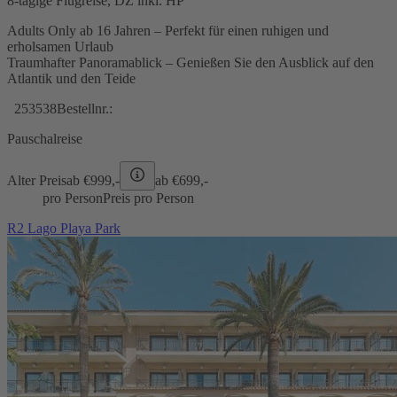
8-tägige Flugreise, DZ inkl. HP
Adults Only ab 16 Jahren – Perfekt für einen ruhigen und
erholsamen Urlaub
Traumhafter Panoramablick – Genießen Sie den Ausblick auf den
Atlantik und den Teide
253538
Bestellnr.:
Pauschalreise
Alter Preis
ab €
999,-
ab €
699,-
pro Person
Preis pro Person
R2 Lago Playa Park