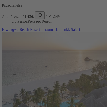
Pauschalreise
Alter Preis
ab €
1.456,-
ab €
1.249,-
pro Person
Preis pro Person
Kiwengwa Beach Resort - Traumurlaub inkl. Safari