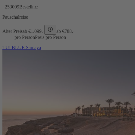
253009
Bestellnr.:
Pauschalreise
Alter Preis
ab €
1.099,-
ab €
788,-
pro Person
Preis pro Person
TUI BLUE Samaya