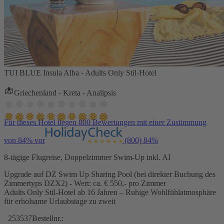
TUI BLUE Insula Alba - Adults Only Stil-Hotel
Griechenland - Kreta - Analipsis
Für dieses Hotel liegen 800 Bewertungen mit einer Zustimmung
von 84% vor
(800)
84%
8-tägige Flugreise, Doppelzimmer Swim-Up inkl. AI
Upgrade auf DZ Swim Up Sharing Pool (bei direkter Buchung des
Zimmertyps DZX2) - Wert: ca. € 550,- pro Zimmer
Adults Only Stil-Hotel ab 16 Jahren – Ruhige Wohlfühlatmosphäre
für erholsame Urlaubstage zu zweit
253537
Bestellnr.: