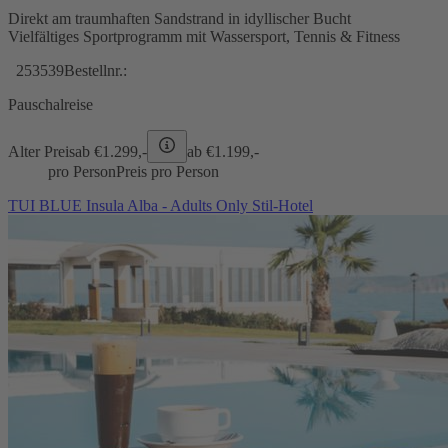
Direkt am traumhaften Sandstrand in idyllischer Bucht
Vielfältiges Sportprogramm mit Wassersport, Tennis & Fitness
253539
Bestellnr.:
Pauschalreise
Alter Preis
ab €
1.299,-
ab €
1.199,-
pro Person
Preis pro Person
TUI BLUE Insula Alba - Adults Only Stil-Hotel