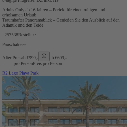
8-tägige Flugreise, DZ inkl. HP
Adults Only ab 16 Jahren – Perfekt für einen ruhigen und
erholsamen Urlaub
Traumhafter Panoramablick – Genießen Sie den Ausblick auf den
Atlantik und den Teide
253538
Bestellnr.:
Pauschalreise
Alter Preis
ab €
999,-
ab €
699,-
pro Person
Preis pro Person
R2 Lago Playa Park