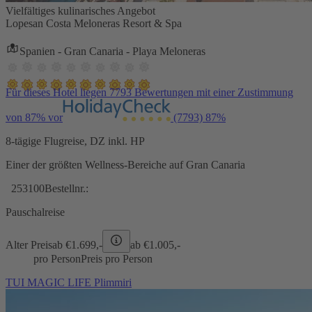
Vielfältiges kulinarisches Angebot
Lopesan Costa Meloneras Resort & Spa
Spanien - Gran Canaria - Playa Meloneras
Für dieses Hotel liegen 7793 Bewertungen mit einer Zustimmung
von 87% vor
(7793)
87%
8-tägige Flugreise, DZ inkl. HP
Einer der größten Wellness-Bereiche auf Gran Canaria
253100
Bestellnr.:
Pauschalreise
Alter Preis
ab €
1.699,-
ab €
1.005,-
pro Person
Preis pro Person
TUI MAGIC LIFE Plimmiri