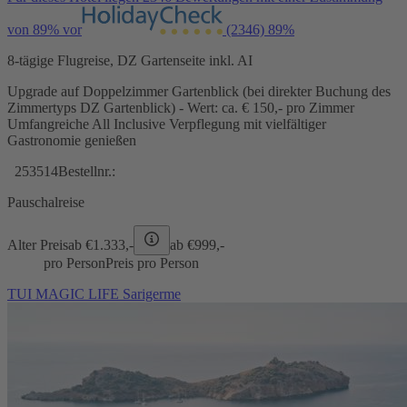
von 89% vor
(2346)
89%
8-tägige Flugreise, DZ Gartenseite inkl. AI
Upgrade auf Doppelzimmer Gartenblick (bei direkter Buchung des
Zimmertyps DZ Gartenblick) - Wert: ca. € 150,- pro Zimmer
Umfangreiche All Inclusive Verpflegung mit vielfältiger
Gastronomie genießen
253514
Bestellnr.:
Pauschalreise
Alter Preis
ab €
1.333,-
ab €
999,-
pro Person
Preis pro Person
TUI MAGIC LIFE Sarigerme