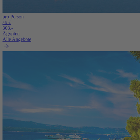
pro Person
ab €
303,-
Ägypten
Alle Angebote