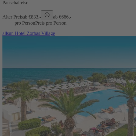
Pauschalreise
Alter Preis
ab €
833,-
ab €
666,-
pro Person
Preis pro Person
allsun Hotel Zorbas Village