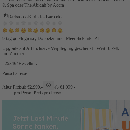
& Spa oder The Abidah by Accra
Barbados -Karibik - Barbados
9-tägige Flugreise, Doppelzimmer Meerblick inkl. AI
Upgrade auf All Inclusive Verpflegung geschenkt - Wert: € 798,-
pro Zimmer
253464
Bestellnr.:
Pauschalreise
Alter Preis
ab €
2.999,-
ab €
1.999,-
pro Person
Preis pro Person