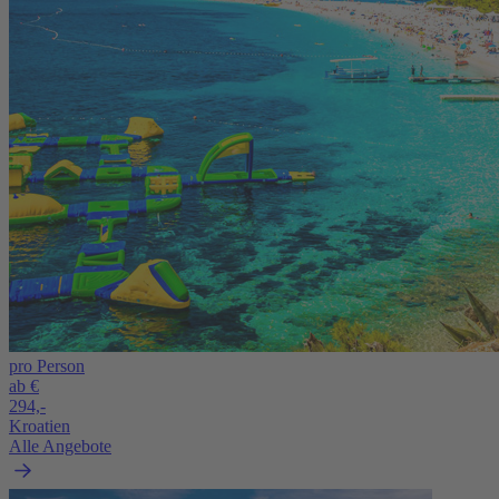
pro Person
ab €
294,-
Kroatien
Alle Angebote