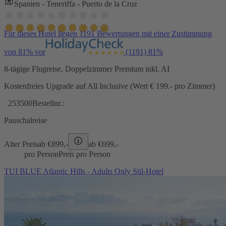
Spanien - Teneriffa - Puerto de la Cruz
Für dieses Hotel liegen 1191 Bewertungen mit einer Zustimmung
von 81% vor
(1191)
81%
8-tägige Flugreise, Doppelzimmer Premium inkl. AI
Kostenfreies Upgrade auf All Inclusive (Wert € 199.- pro Zimmer)
253500
Bestellnr.:
Pauschalreise
Alter Preis
ab €
899,-
ab €
699,-
pro Person
Preis pro Person
TUI BLUE Atlantic Hills - Adults Only Stil-Hotel