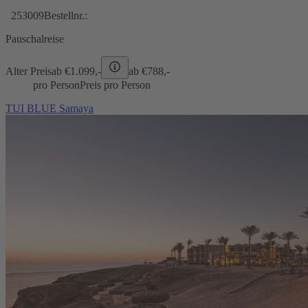
253009
Bestellnr.:
Pauschalreise
Alter Preis
ab €
1.099,-
ab €
788,-
pro Person
Preis pro Person
TUI BLUE Samaya