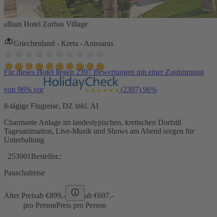
allsun Hotel Zorbas Village
Griechenland - Kreta - Anissaras
Für dieses Hotel liegen 2397 Bewertungen mit einer Zustimmung
von 96% vor
(2397)
96%
8-tägige Flugreise, DZ inkl. AI
Charmante Anlage im landestypischen, kretischen Dorfstil
Tagesanimation, Live-Musik und Shows am Abend sorgen für
Unterhaltung
253001
Bestellnr.:
Pauschalreise
Alter Preis
ab €
899,-
ab €
697,-
pro Person
Preis pro Person