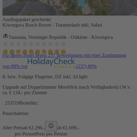
Ausflugspaket geschenkt
Kiwengwa Beach Resort - Traumurlaub inkl. Safari
Tansania, Vereinigte Republik - Ostküste - Kiwengwa
Für dieses Hotel liegen 237 Bewertungen mit einer Zustimmung
von 89% vor
(237)
89%
8- bzw. 9-tägige Flugreise, DZ inkl. AI light
Upgrade auf Doppelzimmer Meerblick (nach Verfügbarkeit) i.W.v.
ca. € 134,- pro Zimmer
253519
Bestellnr.:
Pauschalreise
Alter Preis
ab €
2.296,-
ab €
1.699,-
pro Person
Preis pro Person