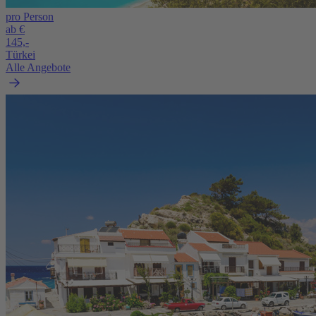
pro Person
ab €
145,-
Türkei
Alle Angebote