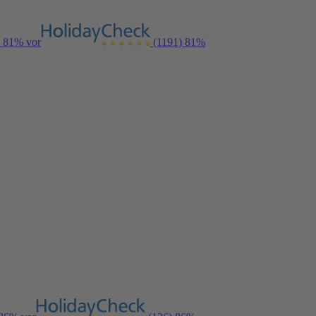
n 81% vor
(1191)
81%