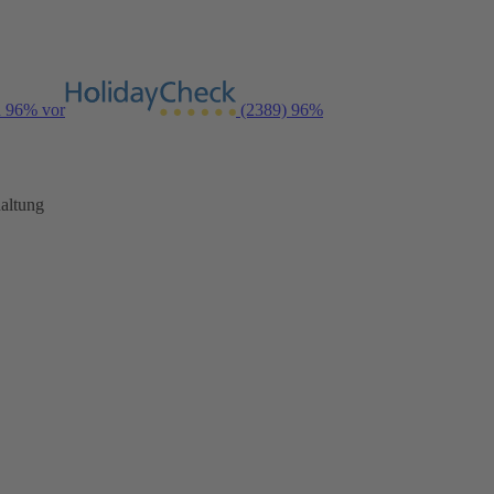
n 96% vor
(2389)
96%
altung