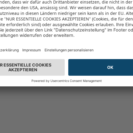
n 96% vor
(6893)
96%
- nur solange der Vorrat reicht