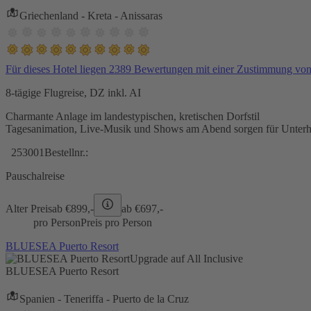
Griechenland - Kreta - Anissaras
Für dieses Hotel liegen 2389 Bewertungen mit einer Zustimmung vo
8-tägige Flugreise, DZ inkl. AI
Charmante Anlage im landestypischen, kretischen Dorfstil
Tagesanimation, Live-Musik und Shows am Abend sorgen für Unterh
253001
Bestellnr.:
Pauschalreise
Alter Preis
ab €
899,-
ab €
697,-
pro Person
Preis pro Person
BLUESEA Puerto Resort
Upgrade auf All Inclusive
BLUESEA Puerto Resort
Spanien - Teneriffa - Puerto de la Cruz