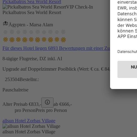
Pickalbatros Sea World Resort
VIP Check-In
Pickalbatros Sea World Resort
Ägypten - Marsa Alam
Für dieses Hotel liegen 6893 Bewertungen mit einer Zustimmung vo
8-tägige Flugreise, DZ inkl. AI
Upgrade auf Doppelzimmer Poolblick (Wert: € ca. € 84,- pro Zimmer) 
253504
Bestellnr.:
Pauschalreise
Alter Preis
ab €
833,-
ab €
666,-
pro Person
Preis pro Person
allsun Hotel Zorbas Village
allsun Hotel Zorbas Village