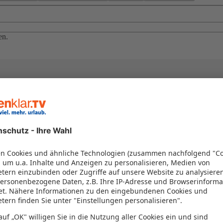
en.
el in einem Paket kombiniert werden – das spart Zeit und Geld. Nutzen 
en!