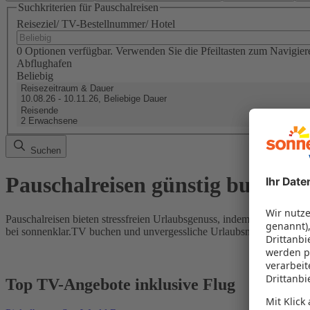
Suchkriterien für Pauschalreisen
Reiseziel/ TV-Bestellnummer/ Hotel
0 Optionen verfügbar. Verwenden Sie die Pfeiltasten zum Navigier
Abflughafen
Beliebig
Reisezeitraum & Dauer
10.08.26 - 10.11.26, Beliebige Dauer
Reisende
2 Erwachsene
Suchen
Pauschalreisen günstig buchen
Pauschalreisen bieten stressfreien Urlaubsgenuss, indem Flug und Hot
bei sonnenklar.TV buchen und unvergessliche Urlaubsmomente erleb
Top TV-Angebote inklusive Flug