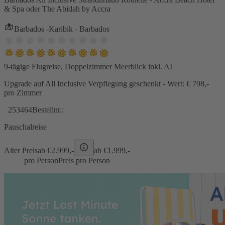
& Spa oder The Abidah by Accra
Barbados -Karibik - Barbados
9-tägige Flugreise, Doppelzimmer Meerblick inkl. AI
Upgrade auf All Inclusive Verpflegung geschenkt - Wert: € 798,-
pro Zimmer
253464
Bestellnr.:
Pauschalreise
Alter Preis
ab €
2.999,-
ab €
1.999,-
pro Person
Preis pro Person