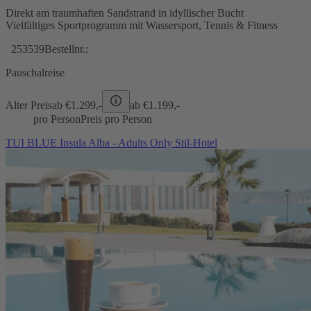
Direkt am traumhaften Sandstrand in idyllischer Bucht
Vielfältiges Sportprogramm mit Wassersport, Tennis & Fitness
253539
Bestellnr.:
Pauschalreise
Alter Preis
ab €
1.299,-
ab €
1.199,-
pro Person
Preis pro Person
TUI BLUE Insula Alba - Adults Only Stil-Hotel