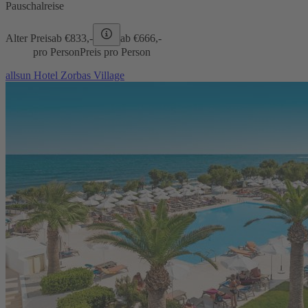
Pauschalreise
Alter Preis
ab €
833,-
ab €
666,-
pro Person
Preis pro Person
allsun Hotel Zorbas Village