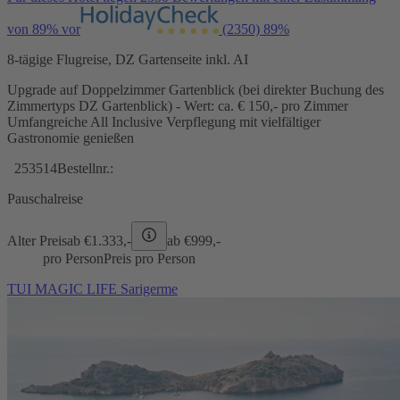
von 89% vor
(2350)
89%
8-tägige Flugreise, DZ Gartenseite inkl. AI
Upgrade auf Doppelzimmer Gartenblick (bei direkter Buchung des
Zimmertyps DZ Gartenblick) - Wert: ca. € 150,- pro Zimmer
Umfangreiche All Inclusive Verpflegung mit vielfältiger
Gastronomie genießen
253514
Bestellnr.:
Pauschalreise
Alter Preis
ab €
1.333,-
ab €
999,-
pro Person
Preis pro Person
TUI MAGIC LIFE Sarigerme