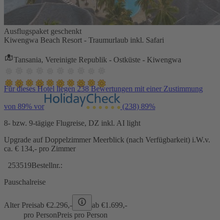
Ausflugspaket geschenkt
Kiwengwa Beach Resort - Traumurlaub inkl. Safari
Tansania, Vereinigte Republik - Ostküste - Kiwengwa
Für dieses Hotel liegen 238 Bewertungen mit einer Zustimmung
von 89% vor
(238)
89%
8- bzw. 9-tägige Flugreise, DZ inkl. AI light
Upgrade auf Doppelzimmer Meerblick (nach Verfügbarkeit) i.W.v.
ca. € 134,- pro Zimmer
253519
Bestellnr.:
Pauschalreise
Alter Preis
ab €
2.296,-
ab €
1.699,-
pro Person
Preis pro Person