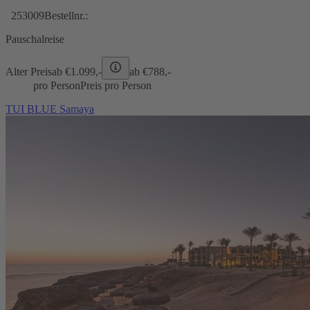
253009
Bestellnr.:
Pauschalreise
Alter Preis
ab €
1.099,-
ab €
788,-
pro Person
Preis pro Person
TUI BLUE Samaya