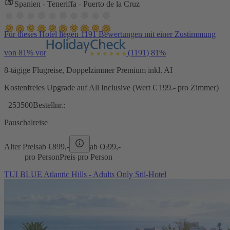
Spanien - Teneriffa - Puerto de la Cruz
Für dieses Hotel liegen 1191 Bewertungen mit einer Zustimmung
von 81% vor
(1191)
81%
8-tägige Flugreise, Doppelzimmer Premium inkl. AI
Kostenfreies Upgrade auf All Inclusive (Wert € 199.- pro Zimmer)
253500
Bestellnr.:
Pauschalreise
Alter Preis
ab €
899,-
ab €
699,-
pro Person
Preis pro Person
TUI BLUE Atlantic Hills - Adults Only Stil-Hotel