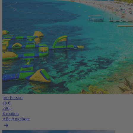
pro Person
ab €
296,-
Kroatien
Alle Angebote