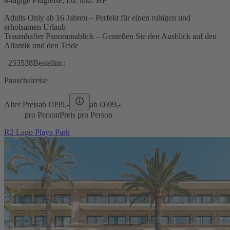
8-tägige Flugreise, DZ inkl. HP
Adults Only ab 16 Jahren – Perfekt für einen ruhigen und
erholsamen Urlaub
Traumhafter Panoramablick – Genießen Sie den Ausblick auf den
Atlantik und den Teide
253538
Bestellnr.:
Pauschalreise
Alter Preis
ab €
999,-
ab €
699,-
pro Person
Preis pro Person
R2 Lago Playa Park