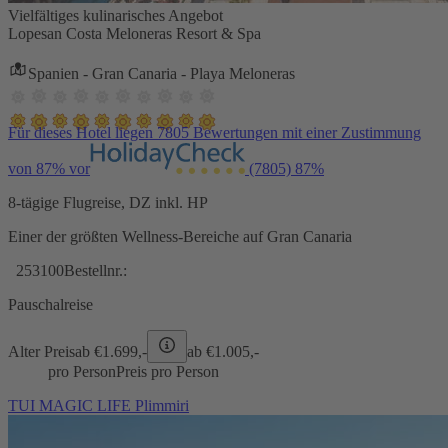
Vielfältiges kulinarisches Angebot
Lopesan Costa Meloneras Resort & Spa
Spanien - Gran Canaria - Playa Meloneras
Für dieses Hotel liegen 7805 Bewertungen mit einer Zustimmung
von 87% vor
(7805)
87%
8-tägige Flugreise, DZ inkl. HP
Einer der größten Wellness-Bereiche auf Gran Canaria
253100
Bestellnr.:
Pauschalreise
Alter Preis
ab €
1.699,-
ab €
1.005,-
pro Person
Preis pro Person
TUI MAGIC LIFE Plimmiri