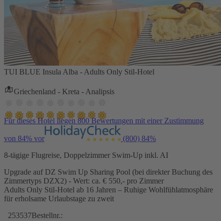
TUI BLUE Insula Alba - Adults Only Stil-Hotel
Griechenland - Kreta - Analipsis
Für dieses Hotel liegen 800 Bewertungen mit einer Zustimmung
von 84% vor
(800)
84%
8-tägige Flugreise, Doppelzimmer Swim-Up inkl. AI
Upgrade auf DZ Swim Up Sharing Pool (bei direkter Buchung des
Zimmertyps DZX2) - Wert: ca. € 550,- pro Zimmer
Adults Only Stil-Hotel ab 16 Jahren – Ruhige Wohlfühlatmosphäre
für erholsame Urlaubstage zu zweit
253537
Bestellnr.: