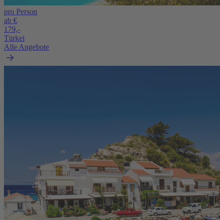
pro Person
ab €
179,-
Türkei
Alle Angebote