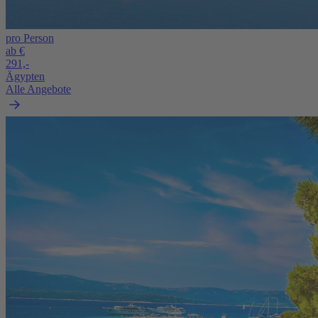
pro Person
ab €
291,-
Ägypten
Alle Angebote