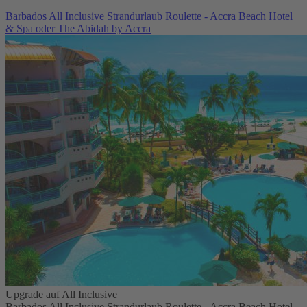
Barbados All Inclusive Strandurlaub Roulette - Accra Beach Hotel
& Spa oder The Abidah by Accra
Upgrade auf All Inclusive
Barbados All Inclusive Strandurlaub Roulette - Accra Beach Hotel