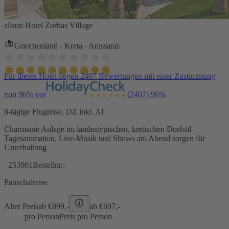
allsun Hotel Zorbas Village
Griechenland - Kreta - Anissaras
Für dieses Hotel liegen 2407 Bewertungen mit einer Zustimmung
von 96% vor
(2407)
96%
8-tägige Flugreise, DZ inkl. AI
Charmante Anlage im landestypischen, kretischen Dorfstil
Tagesanimation, Live-Musik und Shows am Abend sorgen für
Unterhaltung
253001
Bestellnr.:
Pauschalreise
Alter Preis
ab €
899,-
ab €
697,-
pro Person
Preis pro Person