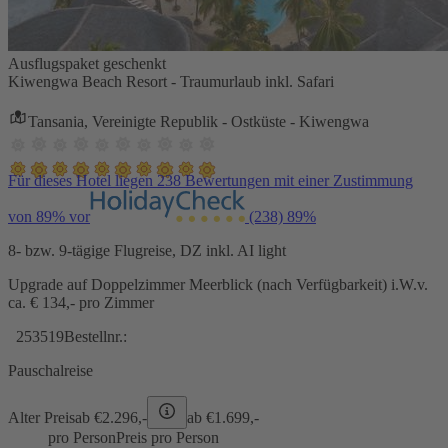
Ausflugspaket geschenkt
Kiwengwa Beach Resort - Traumurlaub inkl. Safari
Tansania, Vereinigte Republik - Ostküste - Kiwengwa
Für dieses Hotel liegen 238 Bewertungen mit einer Zustimmung
von 89% vor
(238)
89%
8- bzw. 9-tägige Flugreise, DZ inkl. AI light
Upgrade auf Doppelzimmer Meerblick (nach Verfügbarkeit) i.W.v.
ca. € 134,- pro Zimmer
253519
Bestellnr.:
Pauschalreise
Alter Preis
ab €
2.296,-
ab €
1.699,-
pro Person
Preis pro Person