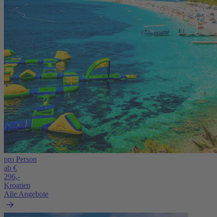
pro Person
ab €
296,-
Kroatien
Alle Angebote