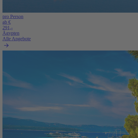
pro Person
ab €
291,-
Ägypten
Alle Angebote