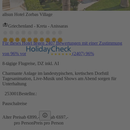
allsun Hotel Zorbas Village
Griechenland - Kreta - Anissaras
Für dieses Hotel liegen 2407 Bewertungen mit einer Zustimmung
von 96% vor
(2407)
96%
8-tägige Flugreise, DZ inkl. AI
Charmante Anlage im landestypischen, kretischen Dorfstil
Tagesanimation, Live-Musik und Shows am Abend sorgen für
Unterhaltung
253001
Bestellnr.:
Pauschalreise
Alter Preis
ab €
899,-
ab €
697,-
pro Person
Preis pro Person