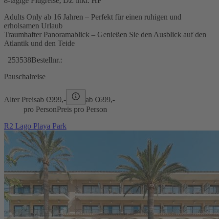
8-tägige Flugreise, DZ inkl. HP
Adults Only ab 16 Jahren – Perfekt für einen ruhigen und
erholsamen Urlaub
Traumhafter Panoramablick – Genießen Sie den Ausblick auf den
Atlantik und den Teide
253538
Bestellnr.:
Pauschalreise
Alter Preis
ab €
999,-
ab €
699,-
pro Person
Preis pro Person
R2 Lago Playa Park