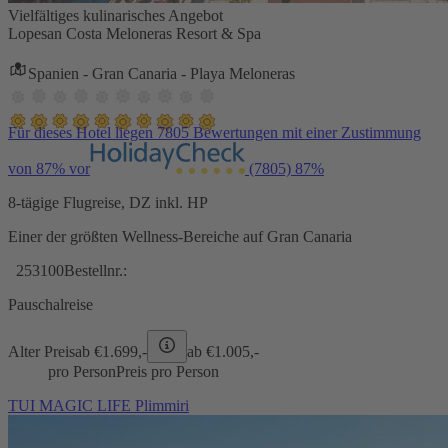
Vielfältiges kulinarisches Angebot
Lopesan Costa Meloneras Resort & Spa
Spanien - Gran Canaria - Playa Meloneras
Für dieses Hotel liegen 7805 Bewertungen mit einer Zustimmung
von 87% vor
(7805)
87%
8-tägige Flugreise, DZ inkl. HP
Einer der größten Wellness-Bereiche auf Gran Canaria
253100
Bestellnr.:
Pauschalreise
Alter Preis
ab €
1.699,-
ab €
1.005,-
pro Person
Preis pro Person
TUI MAGIC LIFE Plimmiri