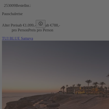
253009
Bestellnr.:
Pauschalreise
Alter Preis
ab €
1.099,-
ab €
788,-
pro Person
Preis pro Person
TUI BLUE Samaya