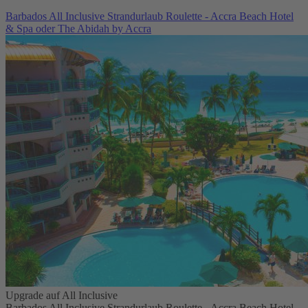
Barbados All Inclusive Strandurlaub Roulette - Accra Beach Hotel
& Spa oder The Abidah by Accra
Upgrade auf All Inclusive
Barbados All Inclusive Strandurlaub Roulette - Accra Beach Hotel