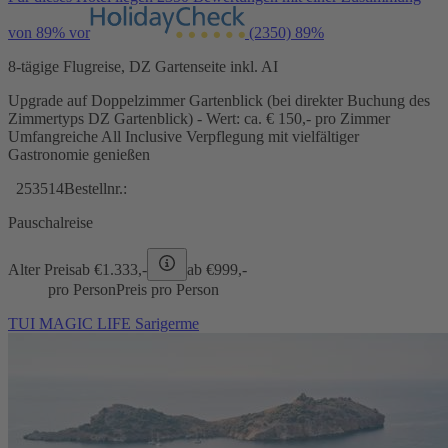
von 89% vor
(2350)
89%
8-tägige Flugreise, DZ Gartenseite inkl. AI
Upgrade auf Doppelzimmer Gartenblick (bei direkter Buchung des
Zimmertyps DZ Gartenblick) - Wert: ca. € 150,- pro Zimmer
Umfangreiche All Inclusive Verpflegung mit vielfältiger
Gastronomie genießen
253514
Bestellnr.:
Pauschalreise
Alter Preis
ab €
1.333,-
ab €
999,-
pro Person
Preis pro Person
TUI MAGIC LIFE Sarigerme