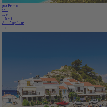
pro Person
ab €
179,-
Türkei
Alle Angebote