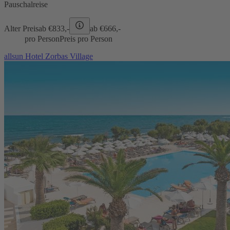
Pauschalreise
Alter Preis
ab €
833,-
ab €
666,-
pro Person
Preis pro Person
allsun Hotel Zorbas Village