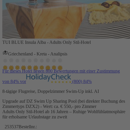
TUI BLUE Insula Alba - Adults Only Stil-Hotel
Griechenland - Kreta - Analipsis
Für dieses Hotel liegen 800 Bewertungen mit einer Zustimmung
von 84% vor
(800)
84%
8-tägige Flugreise, Doppelzimmer Swim-Up inkl. AI
Upgrade auf DZ Swim Up Sharing Pool (bei direkter Buchung des
Zimmertyps DZX2) - Wert: ca. € 550,- pro Zimmer
Adults Only Stil-Hotel ab 16 Jahren – Ruhige Wohlfühlatmosphäre
für erholsame Urlaubstage zu zweit
253537
Bestellnr.: