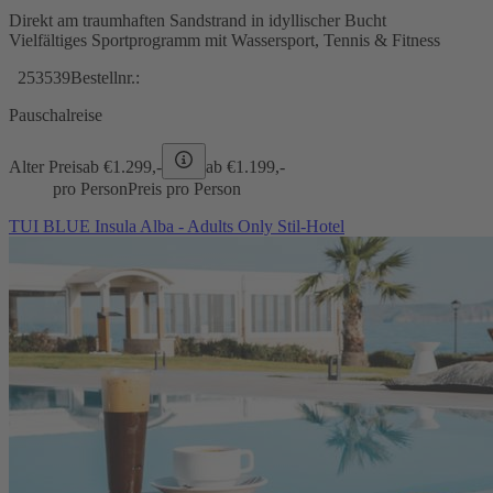
Direkt am traumhaften Sandstrand in idyllischer Bucht
Vielfältiges Sportprogramm mit Wassersport, Tennis & Fitness
253539
Bestellnr.:
Pauschalreise
Alter Preis
ab €
1.299,-
ab €
1.199,-
pro Person
Preis pro Person
TUI BLUE Insula Alba - Adults Only Stil-Hotel