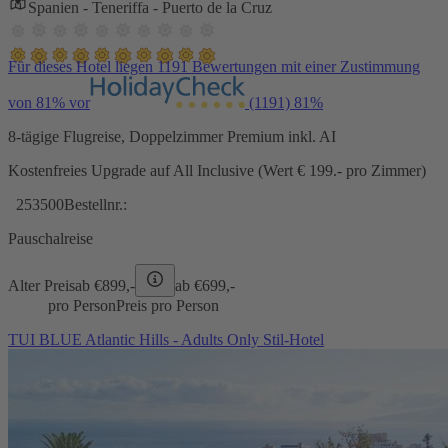
Spanien - Teneriffa - Puerto de la Cruz
Für dieses Hotel liegen 1191 Bewertungen mit einer Zustimmung
von 81% vor
(1191)
81%
8-tägige Flugreise, Doppelzimmer Premium inkl. AI
Kostenfreies Upgrade auf All Inclusive (Wert € 199.- pro Zimmer)
253500
Bestellnr.:
Pauschalreise
Alter Preis
ab €
899,-
ab €
699,-
pro Person
Preis pro Person
TUI BLUE Atlantic Hills - Adults Only Stil-Hotel