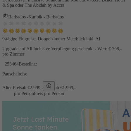
& Spa oder The Abidah by Accra
Barbados -Karibik - Barbados
9-tägige Flugreise, Doppelzimmer Meerblick inkl. AI
Upgrade auf All Inclusive Verpflegung geschenkt - Wert: € 798,-
pro Zimmer
253464
Bestellnr.:
Pauschalreise
Alter Preis
ab €
2.999,-
ab €
1.999,-
pro Person
Preis pro Person