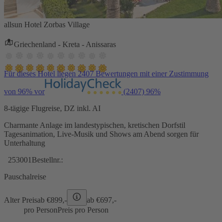
allsun Hotel Zorbas Village
Griechenland - Kreta - Anissaras
Für dieses Hotel liegen 2407 Bewertungen mit einer Zustimmung
von 96% vor
(2407)
96%
8-tägige Flugreise, DZ inkl. AI
Charmante Anlage im landestypischen, kretischen Dorfstil
Tagesanimation, Live-Musik und Shows am Abend sorgen für
Unterhaltung
253001
Bestellnr.:
Pauschalreise
Alter Preis
ab €
899,-
ab €
697,-
pro Person
Preis pro Person