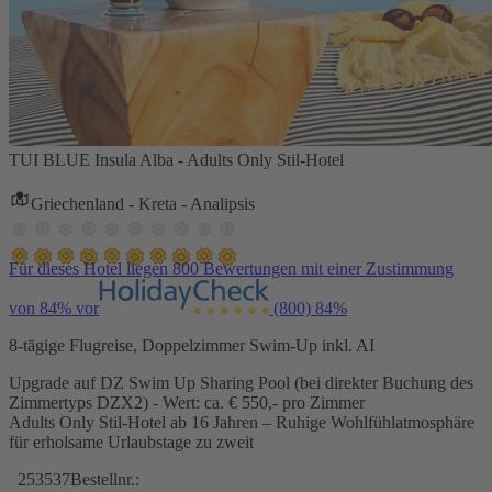
TUI BLUE Insula Alba - Adults Only Stil-Hotel
Griechenland - Kreta - Analipsis
Für dieses Hotel liegen 800 Bewertungen mit einer Zustimmung
von 84% vor
(800)
84%
8-tägige Flugreise, Doppelzimmer Swim-Up inkl. AI
Upgrade auf DZ Swim Up Sharing Pool (bei direkter Buchung des
Zimmertyps DZX2) - Wert: ca. € 550,- pro Zimmer
Adults Only Stil-Hotel ab 16 Jahren – Ruhige Wohlfühlatmosphäre
für erholsame Urlaubstage zu zweit
253537
Bestellnr.: