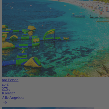
pro Person
ab €
275,-
Kroatien
Alle Angebote