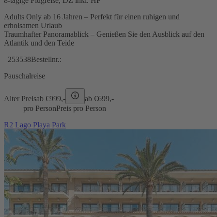
8-tägige Flugreise, DZ inkl. HP
Adults Only ab 16 Jahren – Perfekt für einen ruhigen und
erholsamen Urlaub
Traumhafter Panoramablick – Genießen Sie den Ausblick auf den
Atlantik und den Teide
253538
Bestellnr.:
Pauschalreise
Alter Preis
ab €
999,-
ab €
699,-
pro Person
Preis pro Person
R2 Lago Playa Park