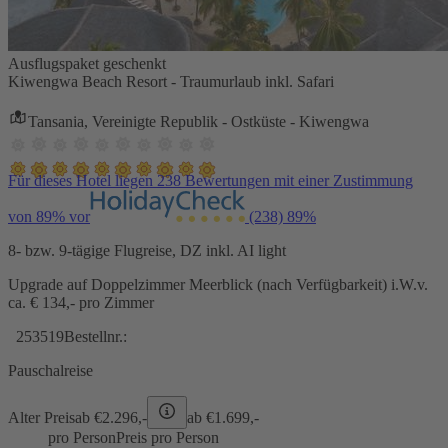
Ausflugspaket geschenkt
Kiwengwa Beach Resort - Traumurlaub inkl. Safari
Tansania, Vereinigte Republik - Ostküste - Kiwengwa
Für dieses Hotel liegen 238 Bewertungen mit einer Zustimmung
von 89% vor
(238)
89%
8- bzw. 9-tägige Flugreise, DZ inkl. AI light
Upgrade auf Doppelzimmer Meerblick (nach Verfügbarkeit) i.W.v.
ca. € 134,- pro Zimmer
253519
Bestellnr.:
Pauschalreise
Alter Preis
ab €
2.296,-
ab €
1.699,-
pro Person
Preis pro Person