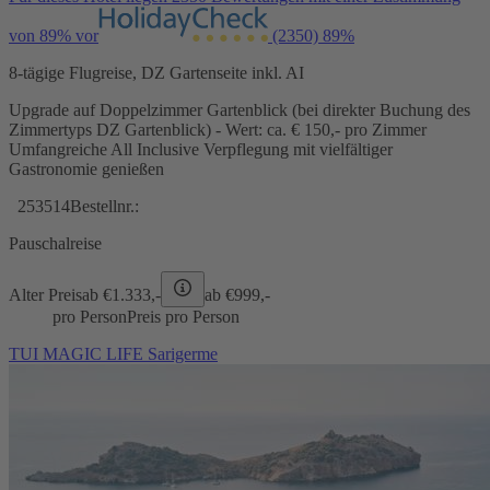
von 89% vor
(2350)
89%
8-tägige Flugreise, DZ Gartenseite inkl. AI
Upgrade auf Doppelzimmer Gartenblick (bei direkter Buchung des
Zimmertyps DZ Gartenblick) - Wert: ca. € 150,- pro Zimmer
Umfangreiche All Inclusive Verpflegung mit vielfältiger
Gastronomie genießen
253514
Bestellnr.:
Pauschalreise
Alter Preis
ab €
1.333,-
ab €
999,-
pro Person
Preis pro Person
TUI MAGIC LIFE Sarigerme