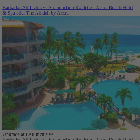
Barbados All Inclusive Strandurlaub Roulette - Accra Beach Hotel
& Spa oder The Abidah by Accra
Upgrade auf All Inclusive
Barbados All Inclusive Strandurlaub Roulette - Accra Beach Hotel