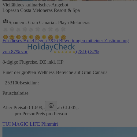
Vielfältiges kulinarisches Angebot
Lopesan Costa Meloneras Resort & Spa
Spanien - Gran Canaria - Playa Meloneras
Für dieses Hotel liegen 7816 Bewertungen mit einer Zustimmung
von 87% vor
(7816)
87%
8-tägige Flugreise, DZ inkl. HP
Einer der größten Wellness-Bereiche auf Gran Canaria
253100
Bestellnr.:
Pauschalreise
Alter Preis
ab €
1.699,-
ab €
1.005,-
pro Person
Preis pro Person
TUI MAGIC LIFE Plimmiri