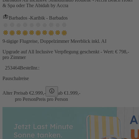
& Spa oder The Abidah by Accra
Barbados -Karibik - Barbados
9-tägige Flugreise, Doppelzimmer Meerblick inkl. AI
Upgrade auf All Inclusive Verpflegung geschenkt - Wert: € 798,-
pro Zimmer
253464
Bestellnr.:
Pauschalreise
Alter Preis
ab €
2.999,-
ab €
1.999,-
pro Person
Preis pro Person