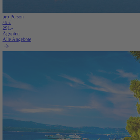
pro Person
ab €
291,-
Ägypten
Alle Angebote