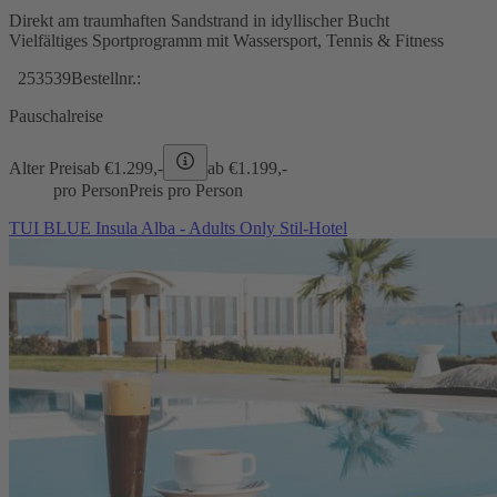
Direkt am traumhaften Sandstrand in idyllischer Bucht
Vielfältiges Sportprogramm mit Wassersport, Tennis & Fitness
253539
Bestellnr.:
Pauschalreise
Alter Preis
ab €
1.299,-
ab €
1.199,-
pro Person
Preis pro Person
TUI BLUE Insula Alba - Adults Only Stil-Hotel