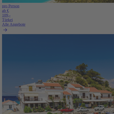
pro Person
ab €
109,-
Türkei
Alle Angebote