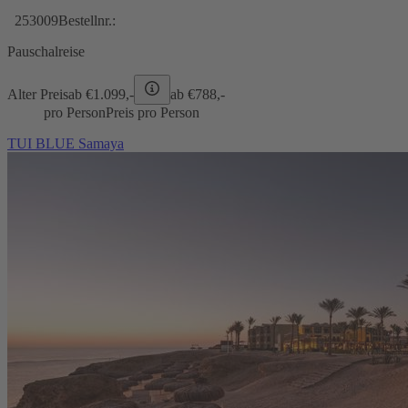
253009
Bestellnr.:
Pauschalreise
Alter Preis
ab €
1.099,-
ab €
788,-
pro Person
Preis pro Person
TUI BLUE Samaya