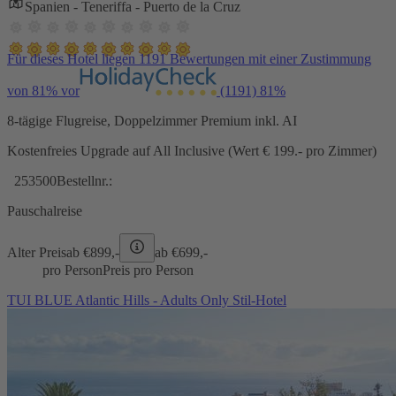
Spanien - Teneriffa - Puerto de la Cruz
Für dieses Hotel liegen 1191 Bewertungen mit einer Zustimmung
von 81% vor
(1191)
81%
8-tägige Flugreise, Doppelzimmer Premium inkl. AI
Kostenfreies Upgrade auf All Inclusive (Wert € 199.- pro Zimmer)
253500
Bestellnr.:
Pauschalreise
Alter Preis
ab €
899,-
ab €
699,-
pro Person
Preis pro Person
TUI BLUE Atlantic Hills - Adults Only Stil-Hotel