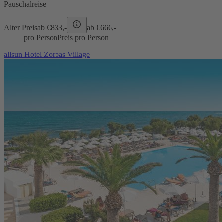
Pauschalreise
Alter Preis
ab €
833,-
ab €
666,-
pro Person
Preis pro Person
allsun Hotel Zorbas Village