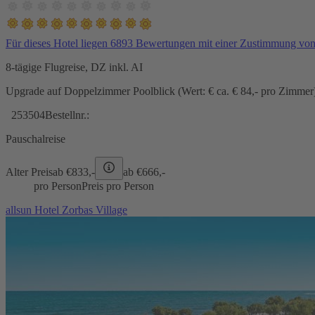
Für dieses Hotel liegen 6893 Bewertungen mit einer Zustimmung vo
8-tägige Flugreise, DZ inkl. AI
Upgrade auf Doppelzimmer Poolblick (Wert: € ca. € 84,- pro Zimmer) 
253504
Bestellnr.:
Pauschalreise
Alter Preis
ab €
833,-
ab €
666,-
pro Person
Preis pro Person
allsun Hotel Zorbas Village