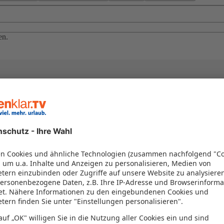
en.
el in einem Paket kombiniert werden – das spart Zeit und Geld. Nutzen 
en!