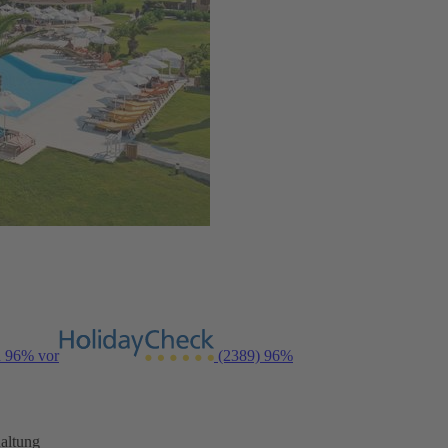
n 96% vor
(2389)
96%
altung