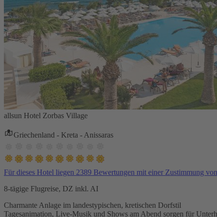
allsun Hotel Zorbas Village
Griechenland - Kreta - Anissaras
Für dieses Hotel liegen 2389 Bewertungen mit einer Zustimmung vo
8-tägige Flugreise, DZ inkl. AI
Charmante Anlage im landestypischen, kretischen Dorfstil
Tagesanimation, Live-Musik und Shows am Abend sorgen für Unterh