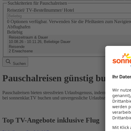
Suchkriterien für Pauschalreisen
Reiseziel/ TV-Bestellnummer/ Hotel
0 Optionen verfügbar. Verwenden Sie die Pfeiltasten zum Navigier
Abflughafen
Beliebig
Reisezeitraum & Dauer
10.08.26 - 10.11.26, Beliebige Dauer
Reisende
2 Erwachsene
Suchen
Pauschalreisen günstig buchen
Pauschalreisen bieten stressfreien Urlaubsgenuss, indem Flug und Hot
bei sonnenklar.TV buchen und unvergessliche Urlaubsmomente erleb
Top TV-Angebote inklusive Flug