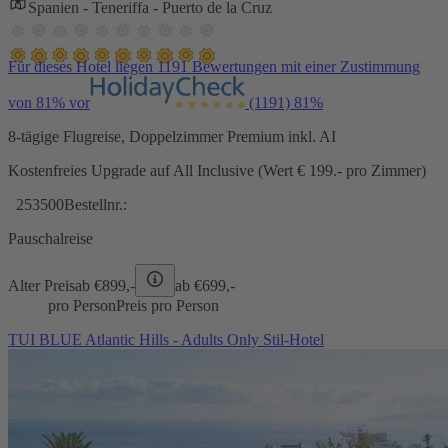
Spanien - Teneriffa - Puerto de la Cruz
Für dieses Hotel liegen 1191 Bewertungen mit einer Zustimmung
von 81% vor
(1191)
81%
8-tägige Flugreise, Doppelzimmer Premium inkl. AI
Kostenfreies Upgrade auf All Inclusive (Wert € 199.- pro Zimmer)
253500
Bestellnr.:
Pauschalreise
Alter Preis
ab €
899,-
ab €
699,-
pro Person
Preis pro Person
TUI BLUE Atlantic Hills - Adults Only Stil-Hotel