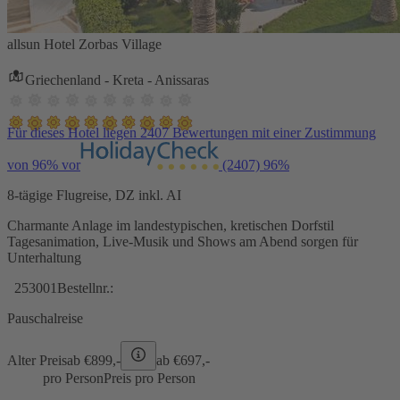
allsun Hotel Zorbas Village
Griechenland - Kreta - Anissaras
Für dieses Hotel liegen 2407 Bewertungen mit einer Zustimmung
von 96% vor
(2407)
96%
8-tägige Flugreise, DZ inkl. AI
Charmante Anlage im landestypischen, kretischen Dorfstil
Tagesanimation, Live-Musik und Shows am Abend sorgen für
Unterhaltung
253001
Bestellnr.:
Pauschalreise
Alter Preis
ab €
899,-
ab €
697,-
pro Person
Preis pro Person