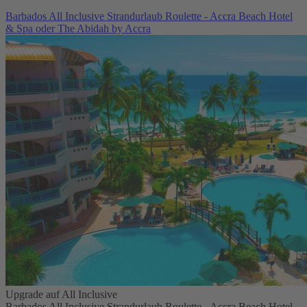
Barbados All Inclusive Strandurlaub Roulette - Accra Beach Hotel
& Spa oder The Abidah by Accra
Upgrade auf All Inclusive
Barbados All Inclusive Strandurlaub Roulette - Accra Beach Hotel