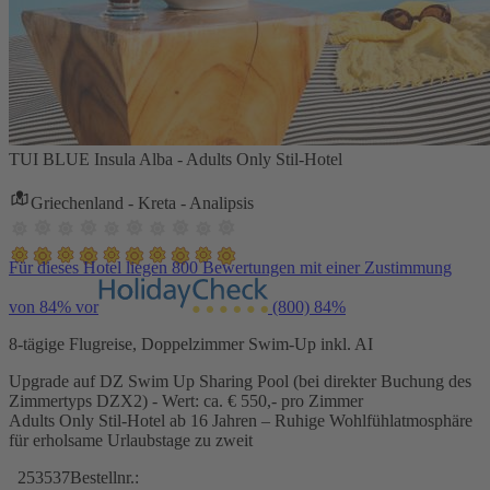
TUI BLUE Insula Alba - Adults Only Stil-Hotel
Griechenland - Kreta - Analipsis
Für dieses Hotel liegen 800 Bewertungen mit einer Zustimmung
von 84% vor
(800)
84%
8-tägige Flugreise, Doppelzimmer Swim-Up inkl. AI
Upgrade auf DZ Swim Up Sharing Pool (bei direkter Buchung des
Zimmertyps DZX2) - Wert: ca. € 550,- pro Zimmer
Adults Only Stil-Hotel ab 16 Jahren – Ruhige Wohlfühlatmosphäre
für erholsame Urlaubstage zu zweit
253537
Bestellnr.: