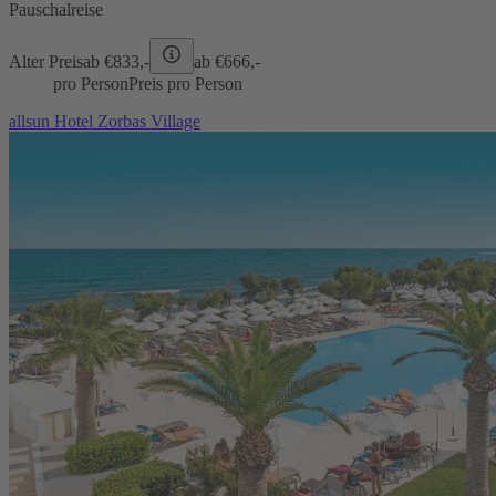
Pauschalreise
Alter Preis
ab €
833,-
ab €
666,-
pro Person
Preis pro Person
allsun Hotel Zorbas Village