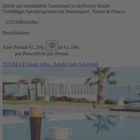
Direkt am traumhaften Sandstrand in idyllischer Bucht
Vielfältiges Sportprogramm mit Wassersport, Tennis & Fitness
253539
Bestellnr.:
Pauschalreise
Alter Preis
ab €
1.299,-
ab €
1.199,-
pro Person
Preis pro Person
TUI BLUE Insula Alba - Adults Only Stil-Hotel