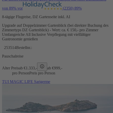
von 89% vor
(2350)
89%
8-tägige Flugreise, DZ Gartenseite inkl. AI
Upgrade auf Doppelzimmer Gartenblick (bei direkter Buchung des
Zimmertyps DZ Gartenblick) - Wert: ca. € 150,- pro Zimmer
Umfangreiche All Inclusive Verpflegung mit vielfältiger
Gastronomie genießen
253514
Bestellnr.:
Pauschalreise
Alter Preis
ab €
1.333,-
ab €
999,-
pro Person
Preis pro Person
TUI MAGIC LIFE Sarigerme