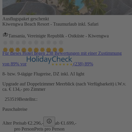
Ausflugspaket geschenkt
Kiwengwa Beach Resort - Traumurlaub inkl. Safari
Tansania, Vereinigte Republik - Ostküste - Kiwengwa
Für dieses Hotel liegen 238 Bewertungen mit einer Zustimmung
von 89% vor
(238)
89%
8- bzw. 9-tägige Flugreise, DZ inkl. AI light
Upgrade auf Doppelzimmer Meerblick (nach Verfügbarkeit) i.W.v.
ca. € 134,- pro Zimmer
253519
Bestellnr.:
Pauschalreise
Alter Preis
ab €
2.296,-
ab €
1.699,-
pro Person
Preis pro Person