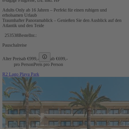
8-tägige Flugreise, DZ inkl. HP
Adults Only ab 16 Jahren – Perfekt für einen ruhigen und
erholsamen Urlaub
Traumhafter Panoramablick – Genießen Sie den Ausblick auf den
Atlantik und den Teide
253538
Bestellnr.:
Pauschalreise
Alter Preis
ab €
999,-
ab €
699,-
pro Person
Preis pro Person
R2 Lago Playa Park