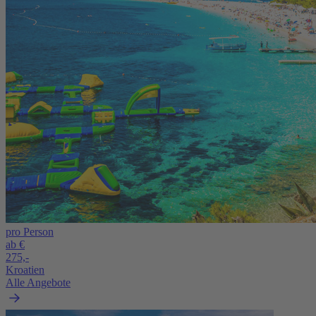
pro Person
ab €
275,-
Kroatien
Alle Angebote