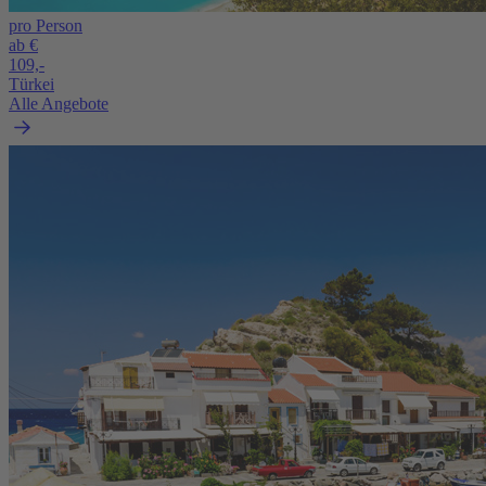
pro Person
ab €
109,-
Türkei
Alle Angebote