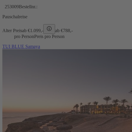
253009
Bestellnr.:
Pauschalreise
Alter Preis
ab €
1.099,-
ab €
788,-
pro Person
Preis pro Person
TUI BLUE Samaya