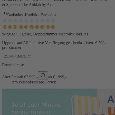
& Spa oder The Abidah by Accra
Barbados -Karibik - Barbados
9-tägige Flugreise, Doppelzimmer Meerblick inkl. AI
Upgrade auf All Inclusive Verpflegung geschenkt - Wert: € 798,-
pro Zimmer
253464
Bestellnr.:
Pauschalreise
Alter Preis
ab €
2.999,-
ab €
1.999,-
pro Person
Preis pro Person