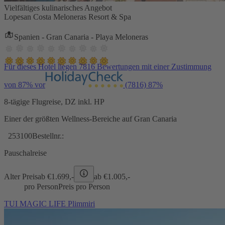
Vielfältiges kulinarisches Angebot
Lopesan Costa Meloneras Resort & Spa
Spanien - Gran Canaria - Playa Meloneras
Für dieses Hotel liegen 7816 Bewertungen mit einer Zustimmung
von 87% vor
(7816)
87%
8-tägige Flugreise, DZ inkl. HP
Einer der größten Wellness-Bereiche auf Gran Canaria
253100
Bestellnr.:
Pauschalreise
Alter Preis
ab €
1.699,-
ab €
1.005,-
pro Person
Preis pro Person
TUI MAGIC LIFE Plimmiri