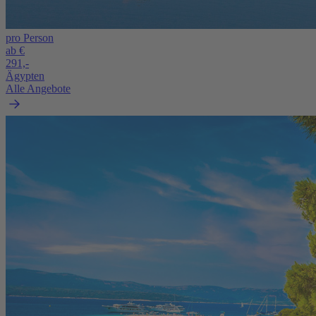
pro Person
ab €
291,-
Ägypten
Alle Angebote