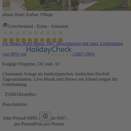
allsun Hotel Zorbas Village
Griechenland - Kreta - Anissaras
Für dieses Hotel liegen 2407 Bewertungen mit einer Zustimmung
von 96% vor
(2407)
96%
8-tägige Flugreise, DZ inkl. AI
Charmante Anlage im landestypischen, kretischen Dorfstil
Tagesanimation, Live-Musik und Shows am Abend sorgen für
Unterhaltung
253001
Bestellnr.:
Pauschalreise
Alter Preis
ab €
899,-
ab €
697,-
pro Person
Preis pro Person