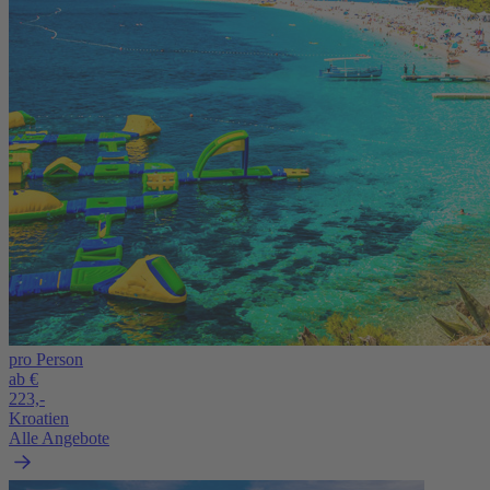
pro Person
ab €
223,-
Kroatien
Alle Angebote