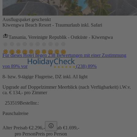
Ausflugspaket geschenkt
Kiwengwa Beach Resort - Traumurlaub inkl. Safari
Tansania, Vereinigte Republik - Ostküste - Kiwengwa
Für dieses Hotel liegen 238 Bewertungen mit einer Zustimmung
von 89% vor
(238)
89%
8- bzw. 9-tägige Flugreise, DZ inkl. AI light
Upgrade auf Doppelzimmer Meerblick (nach Verfügbarkeit) i.W.v.
ca. € 134,- pro Zimmer
253519
Bestellnr.:
Pauschalreise
Alter Preis
ab €
2.296,-
ab €
1.699,-
pro Person
Preis pro Person