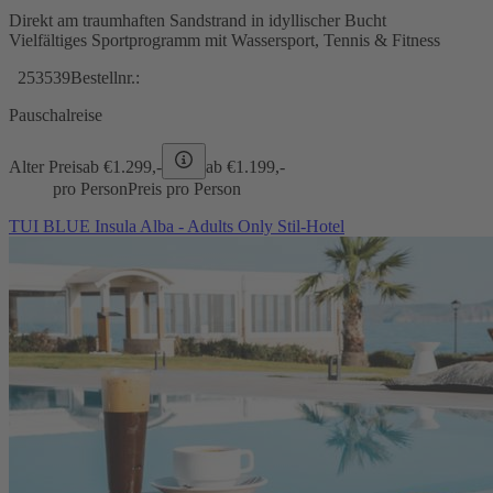
Direkt am traumhaften Sandstrand in idyllischer Bucht
Vielfältiges Sportprogramm mit Wassersport, Tennis & Fitness
253539
Bestellnr.:
Pauschalreise
Alter Preis
ab €
1.299,-
ab €
1.199,-
pro Person
Preis pro Person
TUI BLUE Insula Alba - Adults Only Stil-Hotel