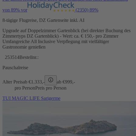
von 89% vor
(2350)
89%
8-tägige Flugreise, DZ Gartenseite inkl. AI
Upgrade auf Doppelzimmer Gartenblick (bei direkter Buchung des
Zimmertyps DZ Gartenblick) - Wert: ca. € 150,- pro Zimmer
Umfangreiche All Inclusive Verpflegung mit vielfältiger
Gastronomie genießen
253514
Bestellnr.:
Pauschalreise
Alter Preis
ab €
1.333,-
ab €
999,-
pro Person
Preis pro Person
TUI MAGIC LIFE Sarigerme