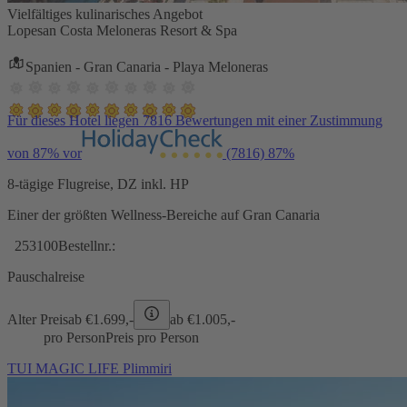
Vielfältiges kulinarisches Angebot
Lopesan Costa Meloneras Resort & Spa
Spanien - Gran Canaria - Playa Meloneras
Für dieses Hotel liegen 7816 Bewertungen mit einer Zustimmung
von 87% vor
(7816)
87%
8-tägige Flugreise, DZ inkl. HP
Einer der größten Wellness-Bereiche auf Gran Canaria
253100
Bestellnr.:
Pauschalreise
Alter Preis
ab €
1.699,-
ab €
1.005,-
pro Person
Preis pro Person
TUI MAGIC LIFE Plimmiri