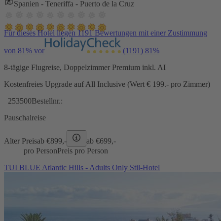
Spanien - Teneriffa - Puerto de la Cruz
Für dieses Hotel liegen 1191 Bewertungen mit einer Zustimmung
von 81% vor
(1191)
81%
8-tägige Flugreise, Doppelzimmer Premium inkl. AI
Kostenfreies Upgrade auf All Inclusive (Wert € 199.- pro Zimmer)
253500
Bestellnr.:
Pauschalreise
Alter Preis
ab €
899,-
ab €
699,-
pro Person
Preis pro Person
TUI BLUE Atlantic Hills - Adults Only Stil-Hotel