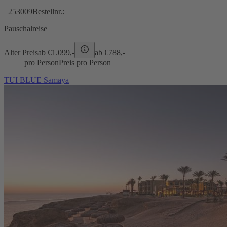
253009
Bestellnr.:
Pauschalreise
Alter Preis
ab €
1.099,-
ab €
788,-
pro Person
Preis pro Person
TUI BLUE Samaya