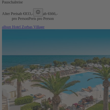
Pauschalreise
Alter Preis
ab €
833,-
ab €
666,-
pro Person
Preis pro Person
allsun Hotel Zorbas Village