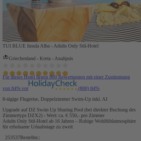
TUI BLUE Insula Alba - Adults Only Stil-Hotel
Griechenland - Kreta - Analipsis
Für dieses Hotel liegen 800 Bewertungen mit einer Zustimmung
von 84% vor
(800)
84%
8-tägige Flugreise, Doppelzimmer Swim-Up inkl. AI
Upgrade auf DZ Swim Up Sharing Pool (bei direkter Buchung des
Zimmertyps DZX2) - Wert: ca. € 550,- pro Zimmer
Adults Only Stil-Hotel ab 16 Jahren – Ruhige Wohlfühlatmosphäre
für erholsame Urlaubstage zu zweit
253537
Bestellnr.: