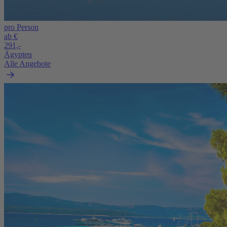
pro Person
ab €
291,-
Ägypten
Alle Angebote