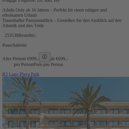
8-tägige Flugreise, DZ inkl. HP
Adults Only ab 16 Jahren – Perfekt für einen ruhigen und
erholsamen Urlaub
Traumhafter Panoramablick – Genießen Sie den Ausblick auf den
Atlantik und den Teide
253538
Bestellnr.:
Pauschalreise
Alter Preis
ab €
999,-
ab €
699,-
pro Person
Preis pro Person
R2 Lago Playa Park