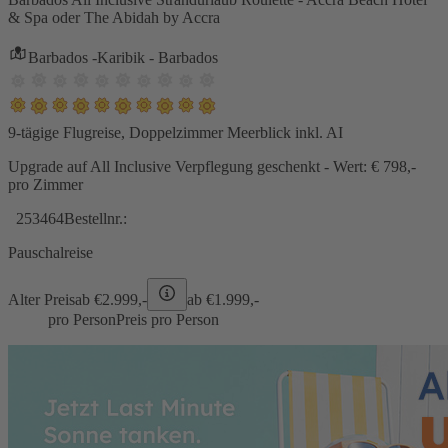
& Spa oder The Abidah by Accra
Barbados -Karibik - Barbados
9-tägige Flugreise, Doppelzimmer Meerblick inkl. AI
Upgrade auf All Inclusive Verpflegung geschenkt - Wert: € 798,-
pro Zimmer
253464
Bestellnr.:
Pauschalreise
Alter Preis
ab €
2.999,-
ab €
1.999,-
pro Person
Preis pro Person