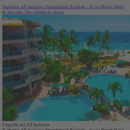
Barbados All Inclusive Strandurlaub Roulette - Accra Beach Hotel
& Spa oder The Abidah by Accra
Upgrade auf All Inclusive
Barbados All Inclusive Strandurlaub Roulette - Accra Beach Hotel