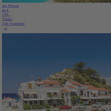
pro Person
ab €
199,-
Türkei
Alle Angebote