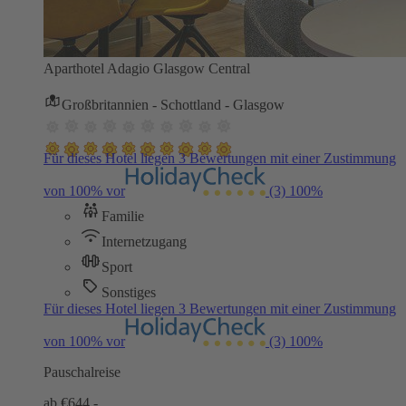
Aparthotel Adagio Glasgow Central
Großbritannien - Schottland - Glasgow
Für dieses Hotel liegen 3 Bewertungen mit einer Zustimmung
von 100% vor
(3)
100%
Familie
Internetzugang
Sport
Sonstiges
Für dieses Hotel liegen 3 Bewertungen mit einer Zustimmung
von 100% vor
(3)
100%
Pauschalreise
ab €
644,-