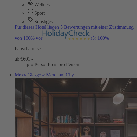
Wellness
Sport
Sonstiges
Für dieses Hotel liegen 5 Bewertungen mit einer Zustimmung
von 100% vor
(5)
100%
Pauschalreise
ab €
601,-
pro Person
Preis pro Person
Moxy Glasgow Merchant City