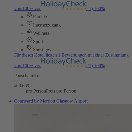
von 100% vor
(1)
100%
Familie
Internetzugang
Wellness
Sport
Sonstiges
Für dieses Hotel liegen 1 Bewertungen mit einer Zustimmung
von 100% vor
(1)
100%
Pauschalreise
ab €
669,-
pro Person
Preis pro Person
Courtyard by Marriott Glasgow Airport