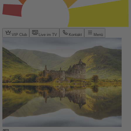
VIP Club
Live im TV
Kontakt
Menü