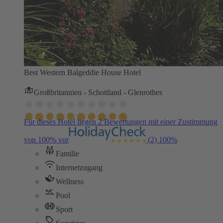
Best Western Balgeddie House Hotel
Großbritannien - Schottland - Glenrothes
Für dieses Hotel liegen 2 Bewertungen mit einer Zustimmung
von 100% vor
(2)
100%
Familie
Internetzugang
Wellness
Pool
Sport