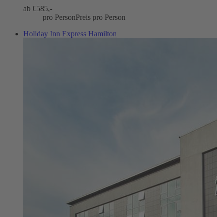
ab €
585,-
pro Person
Preis pro Person
Holiday Inn Express Hamilton