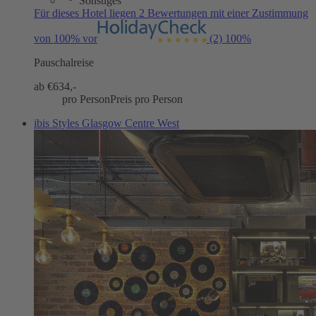
Sonstiges
Für dieses Hotel liegen 2 Bewertungen mit einer Zustimmung
von 100% vor
(2)
100%
Pauschalreise
ab €
634,-
pro Person
Preis pro Person
ibis Styles Glasgow Centre West