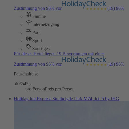
Zustimmung von 96% vor
(19)
96%
Familie
Internetzugang
Pool
Sport
Sonstiges
Für dieses Hotel liegen 19 Bewertungen mit einer
Zustimmung von 96% vor
(19)
96%
Pauschalreise
ab €
545,-
pro Person
Preis pro Person
Holiday Inn Express Strathclyde Park M74, Jct. 5 by IHG