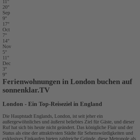
11°
20°
Sep
9°
17°
Oct
7°
14°
Nov
5°
11°
Dec
3°
9°
Ferienwohnungen in London buchen auf
sonnenklar.TV
London - Ein Top-Reiseziel in England
Die Hauptstadt Englands, London, ist seit jeher ein
außergewöhnliches und äußerst beliebtes Ziel für Gäste, und dieser
Ruf hat sich bis heute nicht geändert. Das königliche Flair und der
Status als eine der attraktivsten Städte für Sehenswürdigkeiten und
exklusives Einkaufen bieten zahlreiche Gründe, diese Metropole als