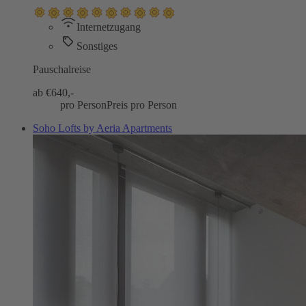
Internetzugang
Sonstiges
Pauschalreise
ab €
640,-
pro Person
Preis pro Person
Soho Lofts by Aeria Apartments