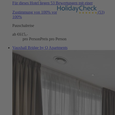
Für dieses Hotel liegen 53 Bewertungen mit einer
Zustimmung von 100% vor
(53)
100%
Pauschalreise
ab €
615,-
pro Person
Preis pro Person
Vauxhall Bridge by Q Apartments