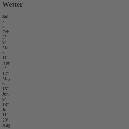
Wetter
Jan
3°
8°
Feb
3°
9°
Mar
3°
11°
Apr
4°
12°
May
6°
15°
Jun
9°
18°
Jul
11°
20°
Aug