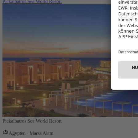
Pickalbatros Sea World Resort
Pickalbatros Sea World Resort
Ägypten - Marsa Alam