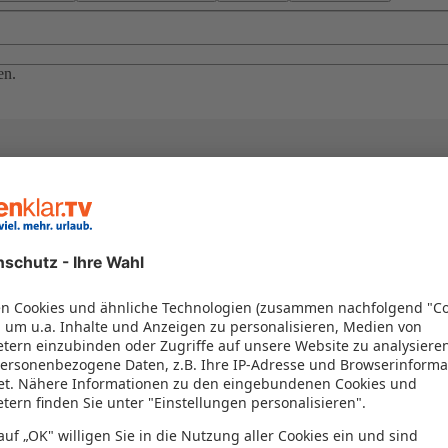
en.
el in einem Paket kombiniert werden – das spart Zeit und Geld. Nutzen 
en!