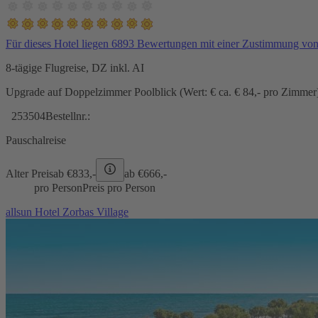
Für dieses Hotel liegen 6893 Bewertungen mit einer Zustimmung vo
8-tägige Flugreise, DZ inkl. AI
Upgrade auf Doppelzimmer Poolblick (Wert: € ca. € 84,- pro Zimmer) 
253504
Bestellnr.:
Pauschalreise
Alter Preis
ab €
833,-
ab €
666,-
pro Person
Preis pro Person
allsun Hotel Zorbas Village