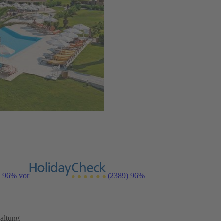
n 96% vor
(2389)
96%
altung