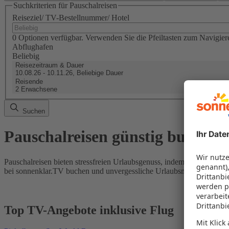
Suchkriterien für Pauschalreisen
Reiseziel/ TV-Bestellnummer/ Hotel
0 Optionen verfügbar. Verwenden Sie die Pfeiltasten zum Navigier
Abflughafen
Beliebig
Reisezeitraum & Dauer
10.08.26 - 10.11.26, Beliebige Dauer
Reisende
2 Erwachsene
Suchen
Pauschalreisen günstig buchen
Pauschalreisen bieten stressfreien Urlaubsgenuss, indem Flug und Hot
bei sonnenklar.TV buchen und unvergessliche Urlaubsmomente erleb
Top TV-Angebote inklusive Flug