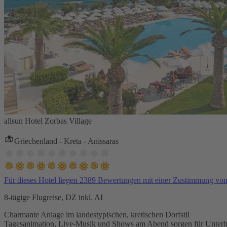
allsun Hotel Zorbas Village
Griechenland - Kreta - Anissaras
Für dieses Hotel liegen 2389 Bewertungen mit einer Zustimmung vo
8-tägige Flugreise, DZ inkl. AI
Charmante Anlage im landestypischen, kretischen Dorfstil
Tagesanimation, Live-Musik und Shows am Abend sorgen für Unterh