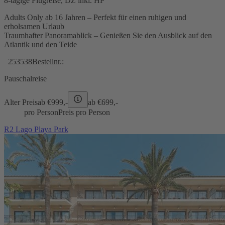
8-tägige Flugreise, DZ inkl. HP
Adults Only ab 16 Jahren – Perfekt für einen ruhigen und
erholsamen Urlaub
Traumhafter Panoramablick – Genießen Sie den Ausblick auf den
Atlantik und den Teide
253538
Bestellnr.:
Pauschalreise
Alter Preis
ab €
999,-
ab €
699,-
pro Person
Preis pro Person
R2 Lago Playa Park