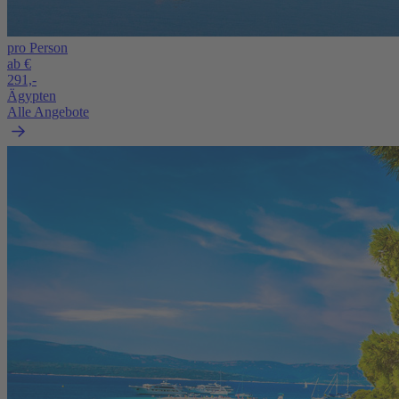
pro Person
ab €
291,-
Ägypten
Alle Angebote