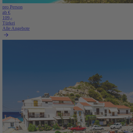
pro Person
ab €
109,-
Türkei
Alle Angebote