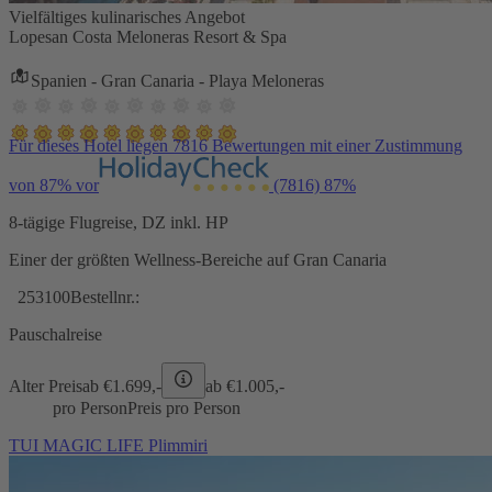
Vielfältiges kulinarisches Angebot
Lopesan Costa Meloneras Resort & Spa
Spanien - Gran Canaria - Playa Meloneras
Für dieses Hotel liegen 7816 Bewertungen mit einer Zustimmung
von 87% vor
(7816)
87%
8-tägige Flugreise, DZ inkl. HP
Einer der größten Wellness-Bereiche auf Gran Canaria
253100
Bestellnr.:
Pauschalreise
Alter Preis
ab €
1.699,-
ab €
1.005,-
pro Person
Preis pro Person
TUI MAGIC LIFE Plimmiri