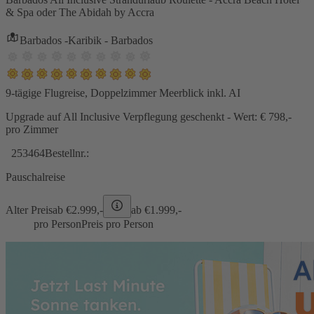
& Spa oder The Abidah by Accra
Barbados -Karibik - Barbados
9-tägige Flugreise, Doppelzimmer Meerblick inkl. AI
Upgrade auf All Inclusive Verpflegung geschenkt - Wert: € 798,-
pro Zimmer
253464
Bestellnr.:
Pauschalreise
Alter Preis
ab €
2.999,-
ab €
1.999,-
pro Person
Preis pro Person