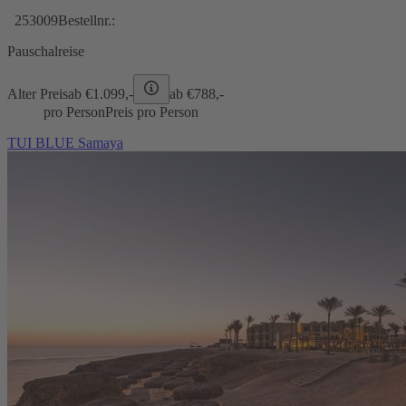
253009
Bestellnr.:
Pauschalreise
Alter Preis
ab €
1.099,-
ab €
788,-
pro Person
Preis pro Person
TUI BLUE Samaya