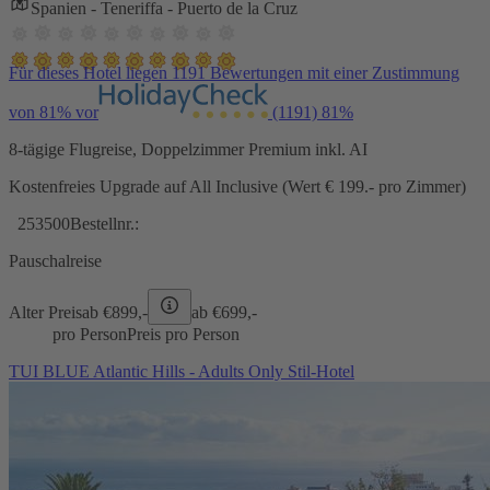
Spanien - Teneriffa - Puerto de la Cruz
Für dieses Hotel liegen 1191 Bewertungen mit einer Zustimmung
von 81% vor
(1191)
81%
8-tägige Flugreise, Doppelzimmer Premium inkl. AI
Kostenfreies Upgrade auf All Inclusive (Wert € 199.- pro Zimmer)
253500
Bestellnr.:
Pauschalreise
Alter Preis
ab €
899,-
ab €
699,-
pro Person
Preis pro Person
TUI BLUE Atlantic Hills - Adults Only Stil-Hotel