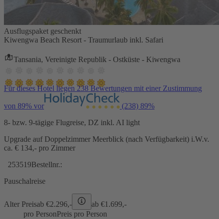
Ausflugspaket geschenkt
Kiwengwa Beach Resort - Traumurlaub inkl. Safari
Tansania, Vereinigte Republik - Ostküste - Kiwengwa
Für dieses Hotel liegen 238 Bewertungen mit einer Zustimmung
von 89% vor
(238)
89%
8- bzw. 9-tägige Flugreise, DZ inkl. AI light
Upgrade auf Doppelzimmer Meerblick (nach Verfügbarkeit) i.W.v.
ca. € 134,- pro Zimmer
253519
Bestellnr.:
Pauschalreise
Alter Preis
ab €
2.296,-
ab €
1.699,-
pro Person
Preis pro Person