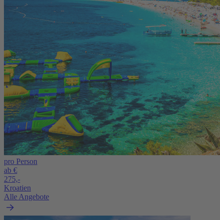
pro Person
ab €
275,-
Kroatien
Alle Angebote