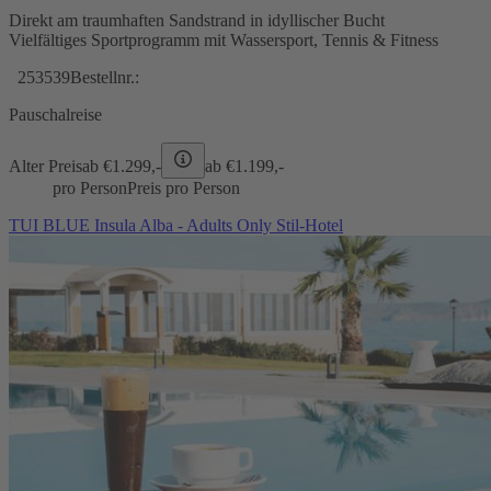
Direkt am traumhaften Sandstrand in idyllischer Bucht
Vielfältiges Sportprogramm mit Wassersport, Tennis & Fitness
253539
Bestellnr.:
Pauschalreise
Alter Preis
ab €
1.299,-
ab €
1.199,-
pro Person
Preis pro Person
TUI BLUE Insula Alba - Adults Only Stil-Hotel