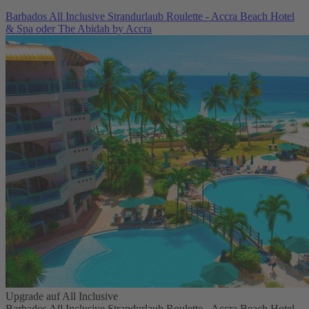
Barbados All Inclusive Strandurlaub Roulette - Accra Beach Hotel
& Spa oder The Abidah by Accra
Upgrade auf All Inclusive
Barbados All Inclusive Strandurlaub Roulette - Accra Beach Hotel