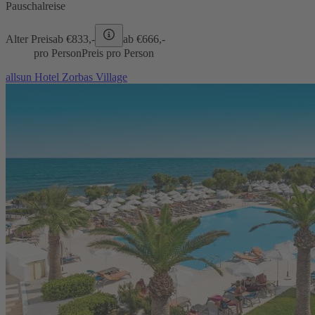
Pauschalreise
Alter Preis
ab €
833,-
ab €
666,-
pro Person
Preis pro Person
allsun Hotel Zorbas Village