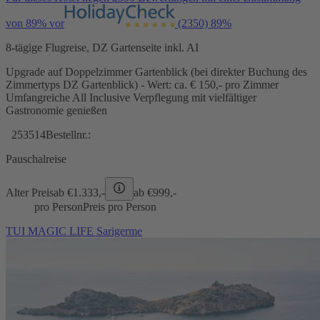
von 89% vor
(2350)
89%
8-tägige Flugreise, DZ Gartenseite inkl. AI
Upgrade auf Doppelzimmer Gartenblick (bei direkter Buchung des
Zimmertyps DZ Gartenblick) - Wert: ca. € 150,- pro Zimmer
Umfangreiche All Inclusive Verpflegung mit vielfältiger
Gastronomie genießen
253514
Bestellnr.:
Pauschalreise
Alter Preis
ab €
1.333,-
ab €
999,-
pro Person
Preis pro Person
TUI MAGIC LIFE Sarigerme