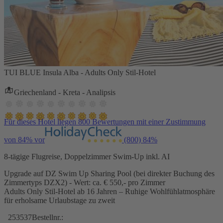
TUI BLUE Insula Alba - Adults Only Stil-Hotel
Griechenland - Kreta - Analipsis
Für dieses Hotel liegen 800 Bewertungen mit einer Zustimmung
von 84% vor
(800)
84%
8-tägige Flugreise, Doppelzimmer Swim-Up inkl. AI
Upgrade auf DZ Swim Up Sharing Pool (bei direkter Buchung des
Zimmertyps DZX2) - Wert: ca. € 550,- pro Zimmer
Adults Only Stil-Hotel ab 16 Jahren – Ruhige Wohlfühlatmosphäre
für erholsame Urlaubstage zu zweit
253537
Bestellnr.: