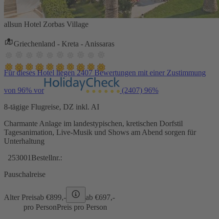
allsun Hotel Zorbas Village
Griechenland - Kreta - Anissaras
Für dieses Hotel liegen 2407 Bewertungen mit einer Zustimmung
von 96% vor
(2407)
96%
8-tägige Flugreise, DZ inkl. AI
Charmante Anlage im landestypischen, kretischen Dorfstil
Tagesanimation, Live-Musik und Shows am Abend sorgen für
Unterhaltung
253001
Bestellnr.:
Pauschalreise
Alter Preis
ab €
899,-
ab €
697,-
pro Person
Preis pro Person