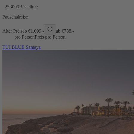
253009
Bestellnr.:
Pauschalreise
Alter Preis
ab €
1.099,-
ab €
788,-
pro Person
Preis pro Person
TUI BLUE Samaya