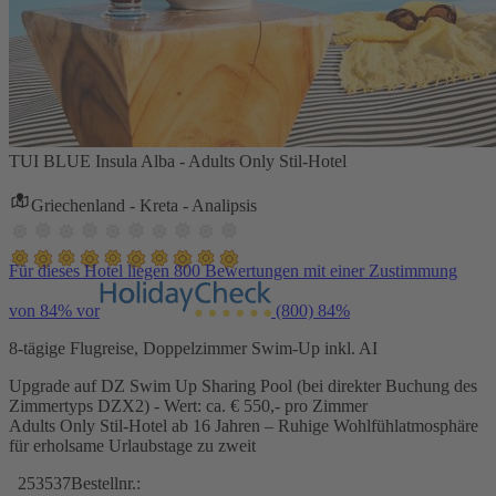
TUI BLUE Insula Alba - Adults Only Stil-Hotel
Griechenland - Kreta - Analipsis
Für dieses Hotel liegen 800 Bewertungen mit einer Zustimmung
von 84% vor
(800)
84%
8-tägige Flugreise, Doppelzimmer Swim-Up inkl. AI
Upgrade auf DZ Swim Up Sharing Pool (bei direkter Buchung des
Zimmertyps DZX2) - Wert: ca. € 550,- pro Zimmer
Adults Only Stil-Hotel ab 16 Jahren – Ruhige Wohlfühlatmosphäre
für erholsame Urlaubstage zu zweit
253537
Bestellnr.: