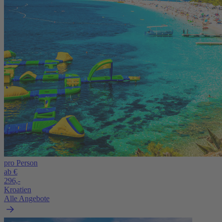
pro Person
ab €
296,-
Kroatien
Alle Angebote