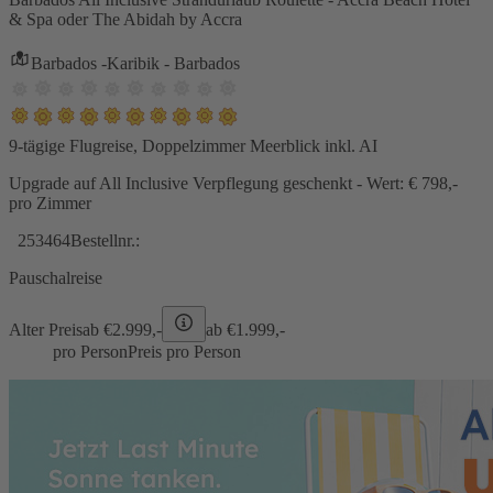
& Spa oder The Abidah by Accra
Barbados -Karibik - Barbados
9-tägige Flugreise, Doppelzimmer Meerblick inkl. AI
Upgrade auf All Inclusive Verpflegung geschenkt - Wert: € 798,-
pro Zimmer
253464
Bestellnr.:
Pauschalreise
Alter Preis
ab €
2.999,-
ab €
1.999,-
pro Person
Preis pro Person