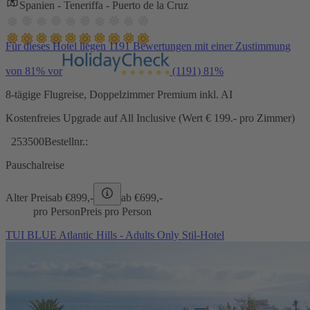
Spanien - Teneriffa - Puerto de la Cruz
Für dieses Hotel liegen 1191 Bewertungen mit einer Zustimmung
von 81% vor
(1191)
81%
8-tägige Flugreise, Doppelzimmer Premium inkl. AI
Kostenfreies Upgrade auf All Inclusive (Wert € 199.- pro Zimmer)
253500
Bestellnr.:
Pauschalreise
Alter Preis
ab €
899,-
ab €
699,-
pro Person
Preis pro Person
TUI BLUE Atlantic Hills - Adults Only Stil-Hotel