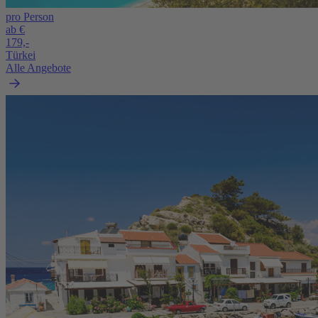
pro Person
ab €
179,-
Türkei
Alle Angebote