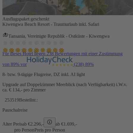
Ausflugspaket geschenkt
Kiwengwa Beach Resort - Traumurlaub inkl. Safari
Tansania, Vereinigte Republik - Ostküste - Kiwengwa
Für dieses Hotel liegen 238 Bewertungen mit einer Zustimmung
von 89% vor
(238)
89%
8- bzw. 9-tägige Flugreise, DZ inkl. AI light
Upgrade auf Doppelzimmer Meerblick (nach Verfügbarkeit) i.W.v.
ca. € 134,- pro Zimmer
253519
Bestellnr.:
Pauschalreise
Alter Preis
ab €
2.296,-
ab €
1.699,-
pro Person
Preis pro Person