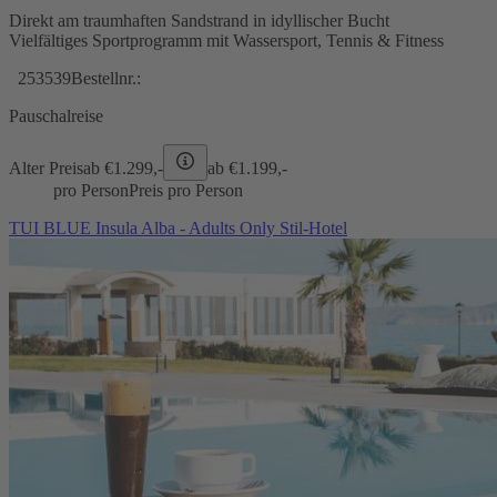
Direkt am traumhaften Sandstrand in idyllischer Bucht
Vielfältiges Sportprogramm mit Wassersport, Tennis & Fitness
253539
Bestellnr.:
Pauschalreise
Alter Preis
ab €
1.299,-
ab €
1.199,-
pro Person
Preis pro Person
TUI BLUE Insula Alba - Adults Only Stil-Hotel