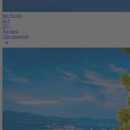
pro Person
ab €
291,-
Ägypten
Alle Angebote