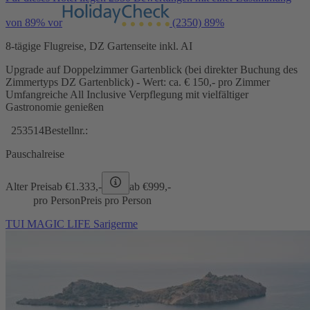
von 89% vor
(2350)
89%
8-tägige Flugreise, DZ Gartenseite inkl. AI
Upgrade auf Doppelzimmer Gartenblick (bei direkter Buchung des
Zimmertyps DZ Gartenblick) - Wert: ca. € 150,- pro Zimmer
Umfangreiche All Inclusive Verpflegung mit vielfältiger
Gastronomie genießen
253514
Bestellnr.:
Pauschalreise
Alter Preis
ab €
1.333,-
ab €
999,-
pro Person
Preis pro Person
TUI MAGIC LIFE Sarigerme