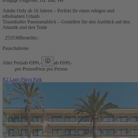
8-tägige Flugreise, DZ inkl. HP
Adults Only ab 16 Jahren – Perfekt für einen ruhigen und
erholsamen Urlaub
Traumhafter Panoramablick – Genießen Sie den Ausblick auf den
Atlantik und den Teide
253538
Bestellnr.:
Pauschalreise
Alter Preis
ab €
999,-
ab €
699,-
pro Person
Preis pro Person
R2 Lago Playa Park