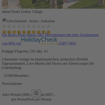
allsun Hotel Zorbas Village
Griechenland - Kreta - Anissaras
Für dieses Hotel liegen 2407 Bewertungen mit einer Zustimmung
von 96% vor
(2407)
96%
8-tägige Flugreise, DZ inkl. AI
Charmante Anlage im landestypischen, kretischen Dorfstil
Tagesanimation, Live-Musik und Shows am Abend sorgen für
Unterhaltung
253001
Bestellnr.:
Pauschalreise
Alter Preis
ab €
899,-
ab €
697,-
pro Person
Preis pro Person