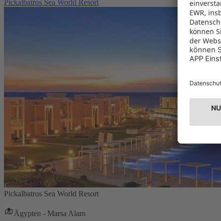
Pickalbatros Sea World Resort
Pickalbatros Sea World Resort
Ägypten - Marsa Alam