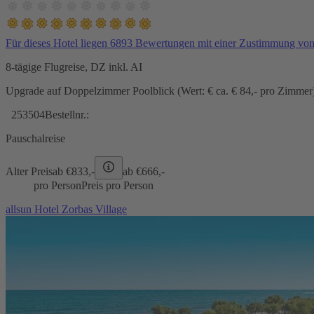
Für dieses Hotel liegen 6893 Bewertungen mit einer Zustimmung vo
8-tägige Flugreise, DZ inkl. AI
Upgrade auf Doppelzimmer Poolblick (Wert: € ca. € 84,- pro Zimmer) 
253504
Bestellnr.:
Pauschalreise
Alter Preis
ab €
833,-
ab €
666,-
pro Person
Preis pro Person
allsun Hotel Zorbas Village