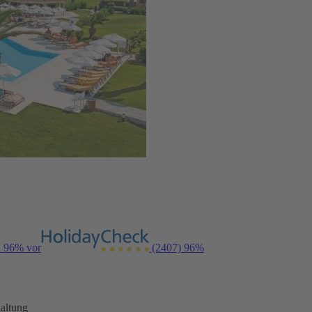
n 96% vor
(2407)
96%
altung