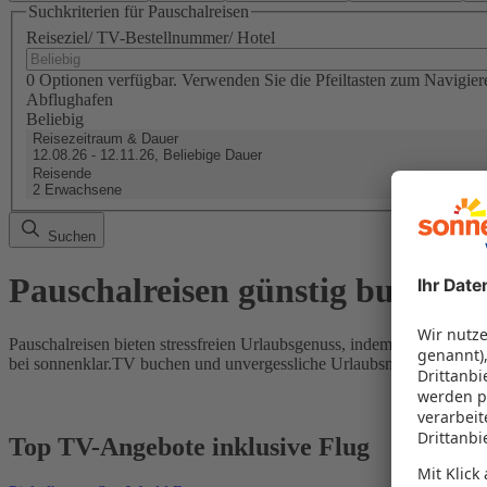
Suchkriterien für Pauschalreisen
Reiseziel/ TV-Bestellnummer/ Hotel
0 Optionen verfügbar. Verwenden Sie die Pfeiltasten zum Navigier
Abflughafen
Beliebig
Reisezeitraum & Dauer
12.08.26 - 12.11.26, Beliebige Dauer
Reisende
2 Erwachsene
Suchen
Pauschalreisen günstig buchen
Pauschalreisen bieten stressfreien Urlaubsgenuss, indem Flug und Hot
bei sonnenklar.TV buchen und unvergessliche Urlaubsmomente erleb
Top TV-Angebote inklusive Flug