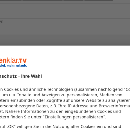
en.
el in einem Paket kombiniert werden – das spart Zeit und Geld. Nutzen 
en!