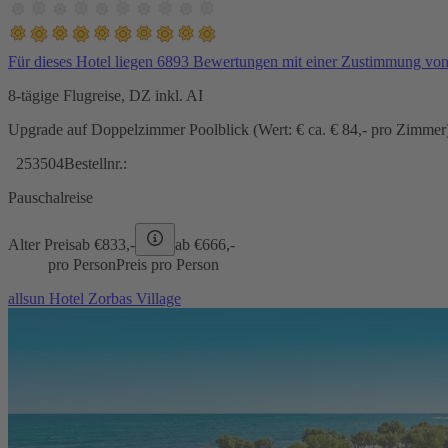
Für dieses Hotel liegen 6893 Bewertungen mit einer Zustimmung vo
8-tägige Flugreise, DZ inkl. AI
Upgrade auf Doppelzimmer Poolblick (Wert: € ca. € 84,- pro Zimmer) 
253504
Bestellnr.:
Pauschalreise
Alter Preis
ab €
833,-
ab €
666,-
pro Person
Preis pro Person
allsun Hotel Zorbas Village