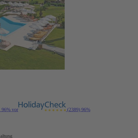
n 96% vor
(2389)
96%
altung