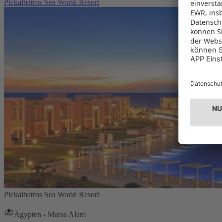
Pickalbatros Sea World Resort
Pickalbatros Sea World Resort
Ägypten - Marsa Alam