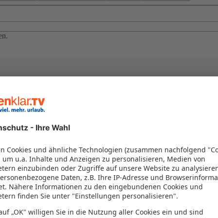
en.
el in einem Paket kombiniert werden – das spart Zeit und Geld. Nutzen 
en!