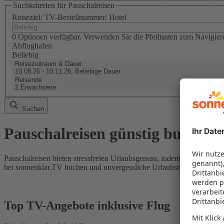
Suchkriterien für Pauschalreisen
Reiseziel/ TV-Bestellnummer/ Hotel
0 Optionen verfügbar. Verwenden Sie die Pfeiltasten zum Navigier
Abflughafen
Beliebig
Reisezeitraum & Dauer
10.08.26 - 10.11.26, Beliebige Dauer
Reisende
2 Erwachsene
Suchen
Pauschalreisen günstig buchen
Pauschalreisen bieten stressfreien Urlaubsgenuss, indem Flug und Hot
bei sonnenklar.TV buchen und unvergessliche Urlaubsmomente erleb
Top TV-Angebote inklusive Flug