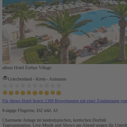
allsun Hotel Zorbas Village
Griechenland - Kreta - Anissaras
Für dieses Hotel liegen 2389 Bewertungen mit einer Zustimmung vo
8-tägige Flugreise, DZ inkl. AI
Charmante Anlage im landestypischen, kretischen Dorfstil
Tagesanimation, Live-Musik und Shows am Abend sorgen für Unterh