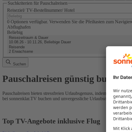
Suchkriterien für Pauschalreisen
Reiseziel/ TV-Bestellnummer/ Hotel
0 Optionen verfügbar. Verwenden Sie die Pfeiltasten zum Navigier
Abflughafen
Beliebig
Reisezeitraum & Dauer
10.08.26 - 10.11.26, Beliebige Dauer
Reisende
2 Erwachsene
Suchen
Pauschalreisen günstig buchen
Pauschalreisen bieten stressfreien Urlaubsgenuss, indem Flug und Hot
bei sonnenklar.TV buchen und unvergessliche Urlaubsmomente erleb
Top TV-Angebote inklusive Flug