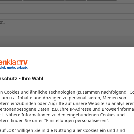
en.
el in einem Paket kombiniert werden – das spart Zeit und Geld. Nutzen 
en!