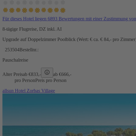
Für dieses Hotel liegen 6893 Bewertungen mit einer Zustimmung vo
8-tägige Flugreise, DZ inkl. AI
Upgrade auf Doppelzimmer Poolblick (Wert: € ca. € 84,- pro Zimmer) 
253504
Bestellnr.:
Pauschalreise
Alter Preis
ab €
833,-
ab €
666,-
pro Person
Preis pro Person
allsun Hotel Zorbas Village