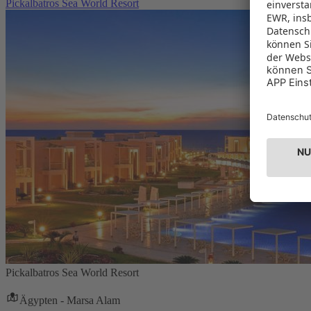
Pickalbatros Sea World Resort
Pickalbatros Sea World Resort
Ägypten - Marsa Alam