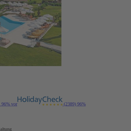
n 96% vor
(2389)
96%
altung