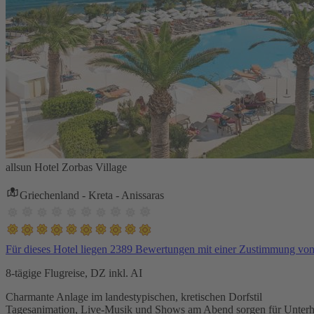
allsun Hotel Zorbas Village
Griechenland - Kreta - Anissaras
Für dieses Hotel liegen 2389 Bewertungen mit einer Zustimmung vo
8-tägige Flugreise, DZ inkl. AI
Charmante Anlage im landestypischen, kretischen Dorfstil
Tagesanimation, Live-Musik und Shows am Abend sorgen für Unterh