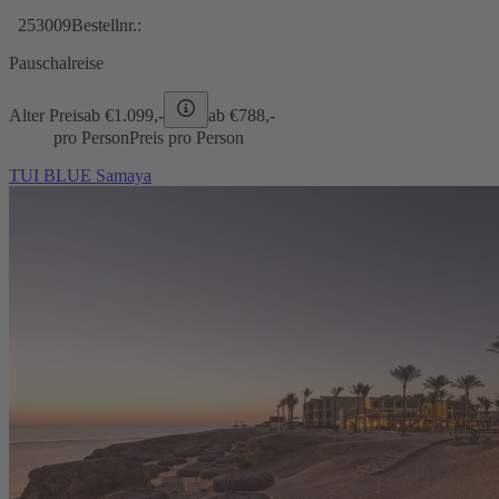
253009
Bestellnr.:
Pauschalreise
Alter Preis
ab €
1.099,-
ab €
788,-
pro Person
Preis pro Person
TUI BLUE Samaya