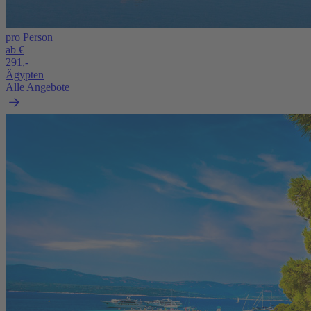
pro Person
ab €
291,-
Ägypten
Alle Angebote