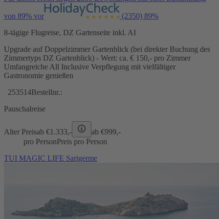
von 89% vor
(2350)
89%
8-tägige Flugreise, DZ Gartenseite inkl. AI
Upgrade auf Doppelzimmer Gartenblick (bei direkter Buchung des
Zimmertyps DZ Gartenblick) - Wert: ca. € 150,- pro Zimmer
Umfangreiche All Inclusive Verpflegung mit vielfältiger
Gastronomie genießen
253514
Bestellnr.:
Pauschalreise
Alter Preis
ab €
1.333,-
ab €
999,-
pro Person
Preis pro Person
TUI MAGIC LIFE Sarigerme