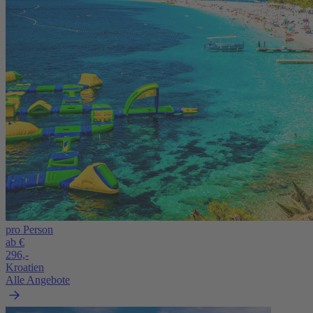
pro Person
ab €
296,-
Kroatien
Alle Angebote