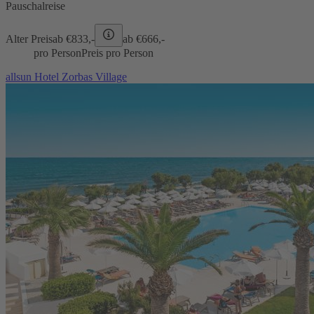
Pauschalreise
Alter Preis
ab €
833,-
ab €
666,-
pro Person
Preis pro Person
allsun Hotel Zorbas Village