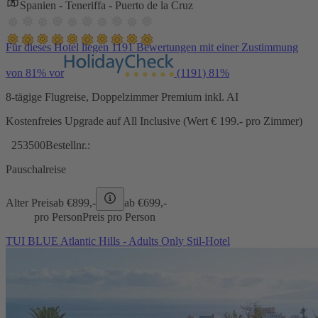
Spanien - Teneriffa - Puerto de la Cruz
Für dieses Hotel liegen 1191 Bewertungen mit einer Zustimmung
von 81% vor
(1191)
81%
8-tägige Flugreise, Doppelzimmer Premium inkl. AI
Kostenfreies Upgrade auf All Inclusive (Wert € 199.- pro Zimmer)
253500
Bestellnr.:
Pauschalreise
Alter Preis
ab €
899,-
ab €
699,-
pro Person
Preis pro Person
TUI BLUE Atlantic Hills - Adults Only Stil-Hotel