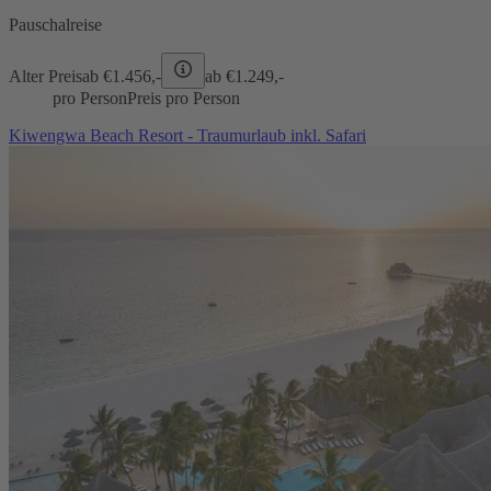
Pauschalreise
Alter Preis
ab €
1.456,-
ab €
1.249,-
pro Person
Preis pro Person
Kiwengwa Beach Resort - Traumurlaub inkl. Safari