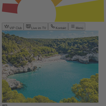
VIP Club
Live im TV
Kontakt
Menü