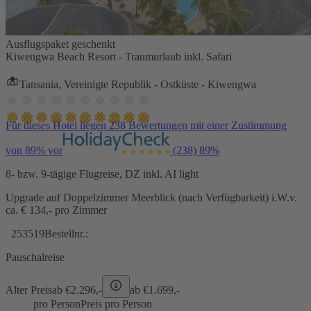
Ausflugspaket geschenkt
Kiwengwa Beach Resort - Traumurlaub inkl. Safari
Tansania, Vereinigte Republik - Ostküste - Kiwengwa
Für dieses Hotel liegen 238 Bewertungen mit einer Zustimmung
von 89% vor
(238)
89%
8- bzw. 9-tägige Flugreise, DZ inkl. AI light
Upgrade auf Doppelzimmer Meerblick (nach Verfügbarkeit) i.W.v.
ca. € 134,- pro Zimmer
253519
Bestellnr.:
Pauschalreise
Alter Preis
ab €
2.296,-
ab €
1.699,-
pro Person
Preis pro Person