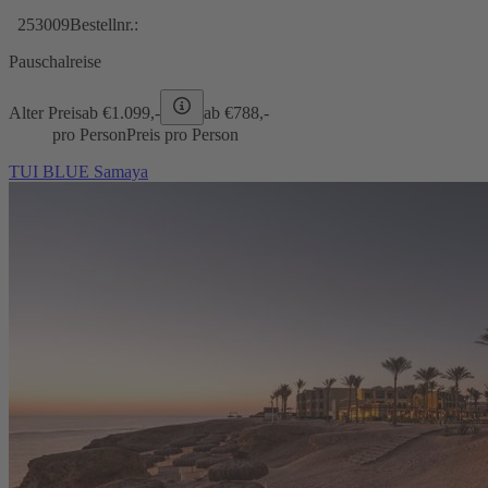
253009
Bestellnr.:
Pauschalreise
Alter Preis
ab €
1.099,-
ab €
788,-
pro Person
Preis pro Person
TUI BLUE Samaya