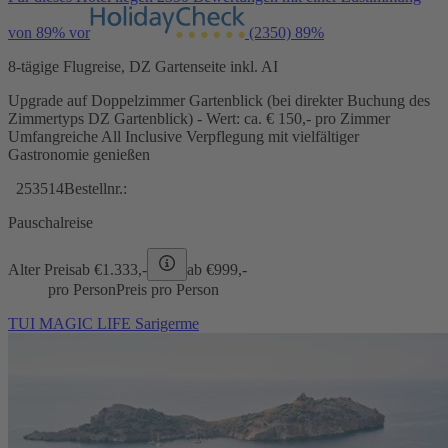
von 89% vor
(2350)
89%
8-tägige Flugreise, DZ Gartenseite inkl. AI
Upgrade auf Doppelzimmer Gartenblick (bei direkter Buchung des
Zimmertyps DZ Gartenblick) - Wert: ca. € 150,- pro Zimmer
Umfangreiche All Inclusive Verpflegung mit vielfältiger
Gastronomie genießen
253514
Bestellnr.:
Pauschalreise
Alter Preis
ab €
1.333,-
ab €
999,-
pro Person
Preis pro Person
TUI MAGIC LIFE Sarigerme