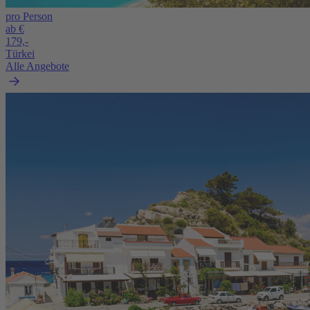
pro Person
ab €
179,-
Türkei
Alle Angebote