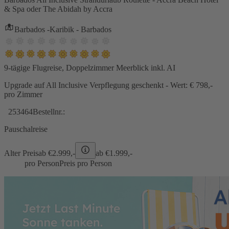
& Spa oder The Abidah by Accra
Barbados -Karibik - Barbados
9-tägige Flugreise, Doppelzimmer Meerblick inkl. AI
Upgrade auf All Inclusive Verpflegung geschenkt - Wert: € 798,-
pro Zimmer
253464
Bestellnr.:
Pauschalreise
Alter Preis
ab €
2.999,-
ab €
1.999,-
pro Person
Preis pro Person