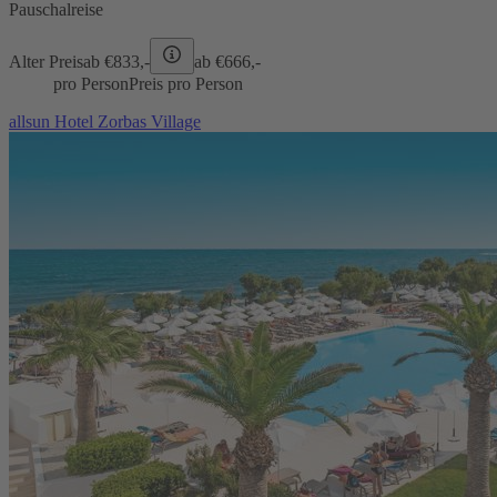
Pauschalreise
Alter Preis
ab €
833,-
ab €
666,-
pro Person
Preis pro Person
allsun Hotel Zorbas Village