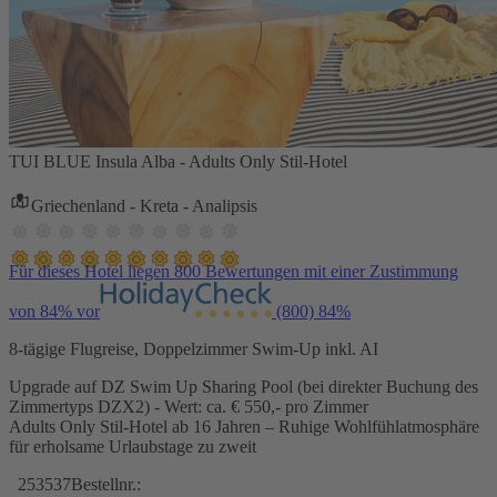
TUI BLUE Insula Alba - Adults Only Stil-Hotel
Griechenland - Kreta - Analipsis
Für dieses Hotel liegen 800 Bewertungen mit einer Zustimmung
von 84% vor
(800)
84%
8-tägige Flugreise, Doppelzimmer Swim-Up inkl. AI
Upgrade auf DZ Swim Up Sharing Pool (bei direkter Buchung des
Zimmertyps DZX2) - Wert: ca. € 550,- pro Zimmer
Adults Only Stil-Hotel ab 16 Jahren – Ruhige Wohlfühlatmosphäre
für erholsame Urlaubstage zu zweit
253537
Bestellnr.: