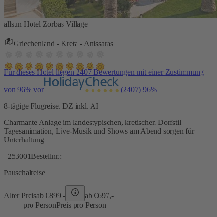
allsun Hotel Zorbas Village
Griechenland - Kreta - Anissaras
Für dieses Hotel liegen 2407 Bewertungen mit einer Zustimmung
von 96% vor
(2407)
96%
8-tägige Flugreise, DZ inkl. AI
Charmante Anlage im landestypischen, kretischen Dorfstil
Tagesanimation, Live-Musik und Shows am Abend sorgen für
Unterhaltung
253001
Bestellnr.:
Pauschalreise
Alter Preis
ab €
899,-
ab €
697,-
pro Person
Preis pro Person