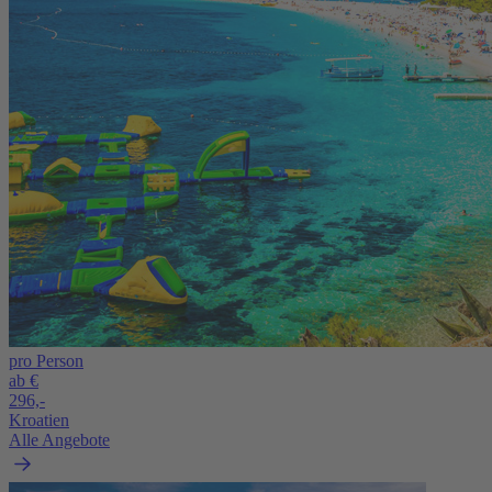
pro Person
ab €
296,-
Kroatien
Alle Angebote