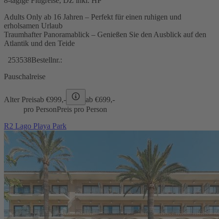
8-tägige Flugreise, DZ inkl. HP
Adults Only ab 16 Jahren – Perfekt für einen ruhigen und
erholsamen Urlaub
Traumhafter Panoramablick – Genießen Sie den Ausblick auf den
Atlantik und den Teide
253538
Bestellnr.:
Pauschalreise
Alter Preis
ab €
999,-
ab €
699,-
pro Person
Preis pro Person
R2 Lago Playa Park