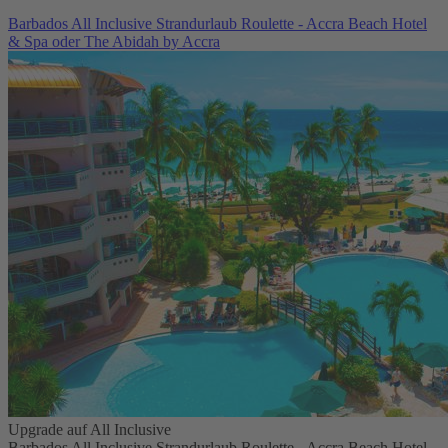
Barbados All Inclusive Strandurlaub Roulette - Accra Beach Hotel
& Spa oder The Abidah by Accra
Upgrade auf All Inclusive
Barbados All Inclusive Strandurlaub Roulette - Accra Beach Hotel