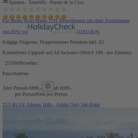
Spanien - Teneriffa - Puerto de la Cruz
Für dieses Hotel liegen 1191 Bewertungen mit einer Zustimmung
von 81% vor
(1191)
81%
8-tägige Flugreise, Doppelzimmer Premium inkl. AI
Kostenfreies Upgrade auf All Inclusive (Wert € 199.- pro Zimmer)
253500
Bestellnr.:
Pauschalreise
Alter Preis
ab €
899,-
ab €
699,-
pro Person
Preis pro Person
TUI BLUE Atlantic Hills - Adults Only Stil-Hotel