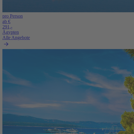
pro Person
ab €
291,-
Ägypten
Alle Angebote