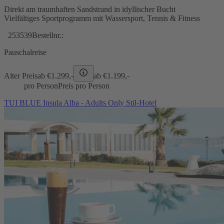
Direkt am traumhaften Sandstrand in idyllischer Bucht
Vielfältiges Sportprogramm mit Wassersport, Tennis & Fitness
253539
Bestellnr.:
Pauschalreise
Alter Preis
ab €
1.299,-
ab €
1.199,-
pro Person
Preis pro Person
TUI BLUE Insula Alba - Adults Only Stil-Hotel