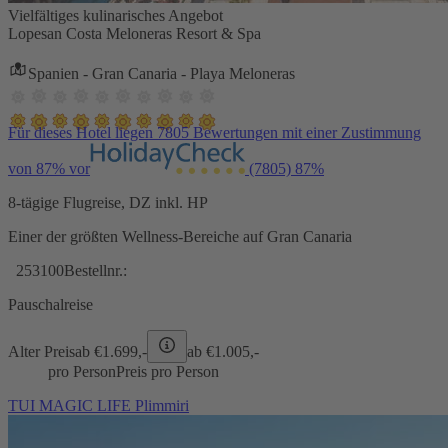
Vielfältiges kulinarisches Angebot
Lopesan Costa Meloneras Resort & Spa
Spanien - Gran Canaria - Playa Meloneras
Für dieses Hotel liegen 7805 Bewertungen mit einer Zustimmung
von 87% vor
(7805)
87%
8-tägige Flugreise, DZ inkl. HP
Einer der größten Wellness-Bereiche auf Gran Canaria
253100
Bestellnr.:
Pauschalreise
Alter Preis
ab €
1.699,-
ab €
1.005,-
pro Person
Preis pro Person
TUI MAGIC LIFE Plimmiri