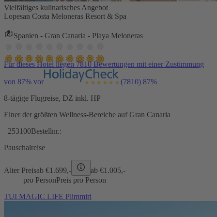
Vielfältiges kulinarisches Angebot
Lopesan Costa Meloneras Resort & Spa
Spanien - Gran Canaria - Playa Meloneras
Für dieses Hotel liegen 7810 Bewertungen mit einer Zustimmung
von 87% vor
(7810)
87%
8-tägige Flugreise, DZ inkl. HP
Einer der größten Wellness-Bereiche auf Gran Canaria
253100
Bestellnr.:
Pauschalreise
Alter Preis
ab €
1.699,-
ab €
1.005,-
pro Person
Preis pro Person
TUI MAGIC LIFE Plimmiri