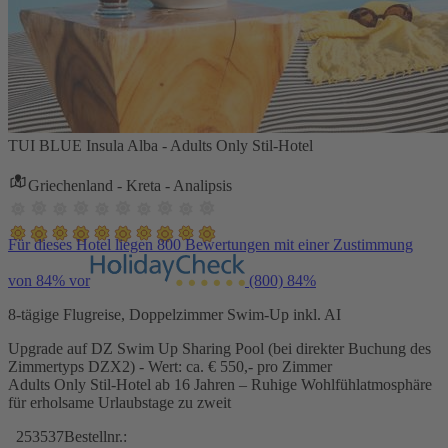
TUI BLUE Insula Alba - Adults Only Stil-Hotel
Griechenland - Kreta - Analipsis
Für dieses Hotel liegen 800 Bewertungen mit einer Zustimmung
von 84% vor
(800)
84%
8-tägige Flugreise, Doppelzimmer Swim-Up inkl. AI
Upgrade auf DZ Swim Up Sharing Pool (bei direkter Buchung des
Zimmertyps DZX2) - Wert: ca. € 550,- pro Zimmer
Adults Only Stil-Hotel ab 16 Jahren – Ruhige Wohlfühlatmosphäre
für erholsame Urlaubstage zu zweit
253537
Bestellnr.: