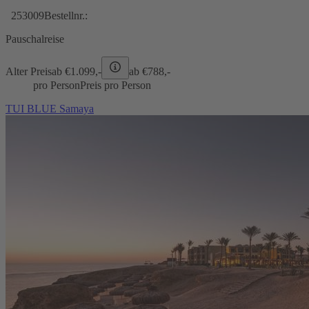
253009
Bestellnr.:
Pauschalreise
Alter Preis
ab €
1.099,-
ab €
788,-
pro Person
Preis pro Person
TUI BLUE Samaya