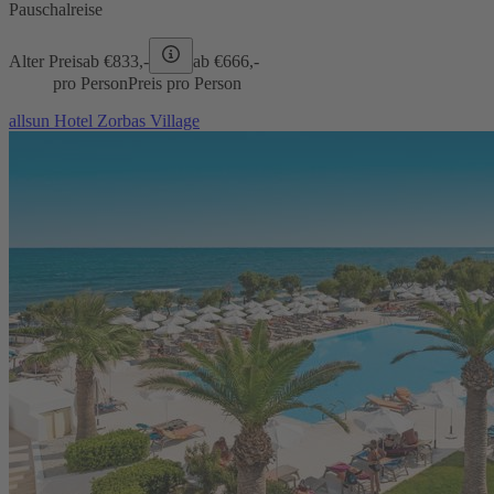
Pauschalreise
Alter Preis
ab €
833,-
ab €
666,-
pro Person
Preis pro Person
allsun Hotel Zorbas Village