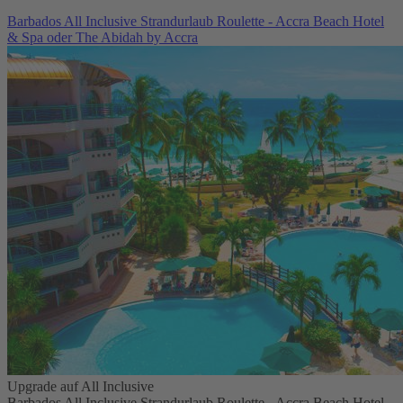
Barbados All Inclusive Strandurlaub Roulette - Accra Beach Hotel
& Spa oder The Abidah by Accra
Upgrade auf All Inclusive
Barbados All Inclusive Strandurlaub Roulette - Accra Beach Hotel