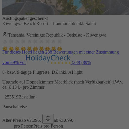
Ausflugspaket geschenkt
Kiwengwa Beach Resort - Traumurlaub inkl. Safari
Tansania, Vereinigte Republik - Ostküste - Kiwengwa
Für dieses Hotel liegen 238 Bewertungen mit einer Zustimmung
von 89% vor
(238)
89%
8- bzw. 9-tägige Flugreise, DZ inkl. AI light
Upgrade auf Doppelzimmer Meerblick (nach Verfügbarkeit) i.W.v.
ca. € 134,- pro Zimmer
253519
Bestellnr.:
Pauschalreise
Alter Preis
ab €
2.296,-
ab €
1.699,-
pro Person
Preis pro Person