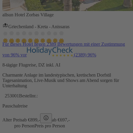
allsun Hotel Zorbas Village
Griechenland - Kreta - Anissaras
Für dieses Hotel liegen 2389 Bewertungen mit einer Zustimmung
von 96% vor
(2389)
96%
8-tägige Flugreise, DZ inkl. AI
Charmante Anlage im landestypischen, kretischen Dorfstil
Tagesanimation, Live-Musik und Shows am Abend sorgen für
Unterhaltung
253001
Bestellnr.:
Pauschalreise
Alter Preis
ab €
899,-
ab €
697,-
pro Person
Preis pro Person