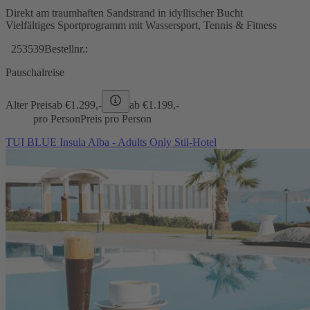
Direkt am traumhaften Sandstrand in idyllischer Bucht
Vielfältiges Sportprogramm mit Wassersport, Tennis & Fitness
253539
Bestellnr.:
Pauschalreise
Alter Preis
ab €
1.299,-
ab €
1.199,-
pro Person
Preis pro Person
TUI BLUE Insula Alba - Adults Only Stil-Hotel