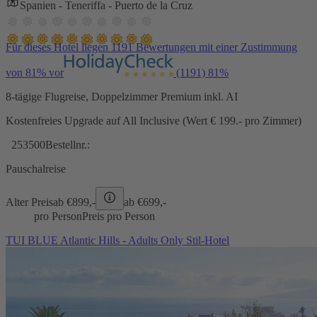
Spanien - Teneriffa - Puerto de la Cruz
Für dieses Hotel liegen 1191 Bewertungen mit einer Zustimmung
von 81% vor
(1191)
81%
8-tägige Flugreise, Doppelzimmer Premium inkl. AI
Kostenfreies Upgrade auf All Inclusive (Wert € 199.- pro Zimmer)
253500
Bestellnr.:
Pauschalreise
Alter Preis
ab €
899,-
ab €
699,-
pro Person
Preis pro Person
TUI BLUE Atlantic Hills - Adults Only Stil-Hotel