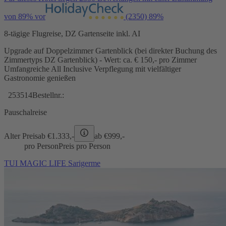
von 89% vor
(2350)
89%
8-tägige Flugreise, DZ Gartenseite inkl. AI
Upgrade auf Doppelzimmer Gartenblick (bei direkter Buchung des
Zimmertyps DZ Gartenblick) - Wert: ca. € 150,- pro Zimmer
Umfangreiche All Inclusive Verpflegung mit vielfältiger
Gastronomie genießen
253514
Bestellnr.:
Pauschalreise
Alter Preis
ab €
1.333,-
ab €
999,-
pro Person
Preis pro Person
TUI MAGIC LIFE Sarigerme