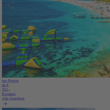
pro Person
ab €
302,-
Kroatien
Alle Angebote