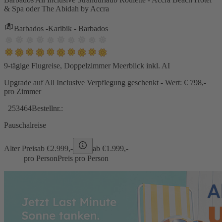
& Spa oder The Abidah by Accra
Barbados -Karibik - Barbados
9-tägige Flugreise, Doppelzimmer Meerblick inkl. AI
Upgrade auf All Inclusive Verpflegung geschenkt - Wert: € 798,-
pro Zimmer
253464
Bestellnr.:
Pauschalreise
Alter Preis
ab €
2.999,-
ab €
1.999,-
pro Person
Preis pro Person