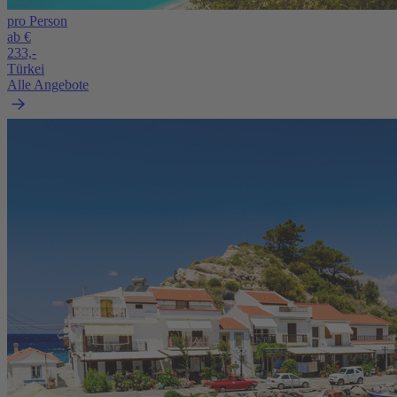
pro Person
ab €
233,-
Türkei
Alle Angebote