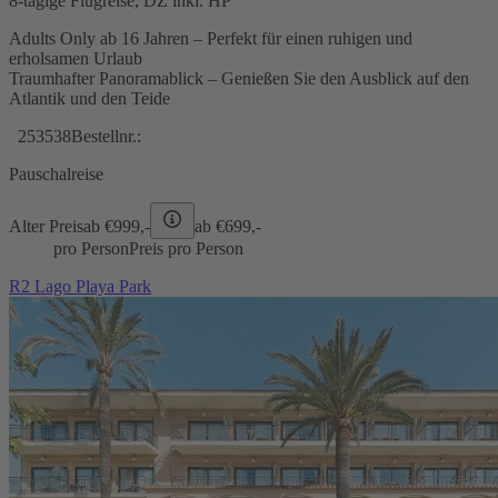
8-tägige Flugreise, DZ inkl. HP
Adults Only ab 16 Jahren – Perfekt für einen ruhigen und
erholsamen Urlaub
Traumhafter Panoramablick – Genießen Sie den Ausblick auf den
Atlantik und den Teide
253538
Bestellnr.:
Pauschalreise
Alter Preis
ab €
999,-
ab €
699,-
pro Person
Preis pro Person
R2 Lago Playa Park