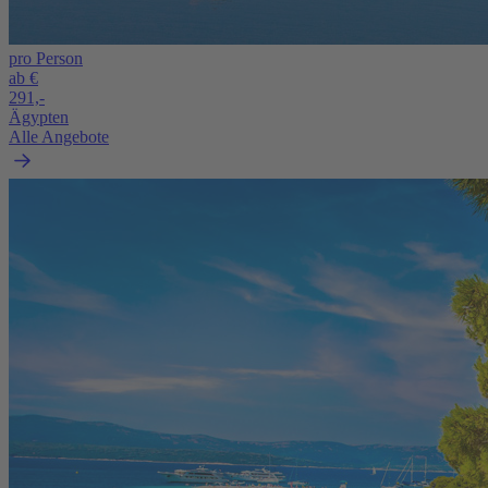
pro Person
ab €
291,-
Ägypten
Alle Angebote