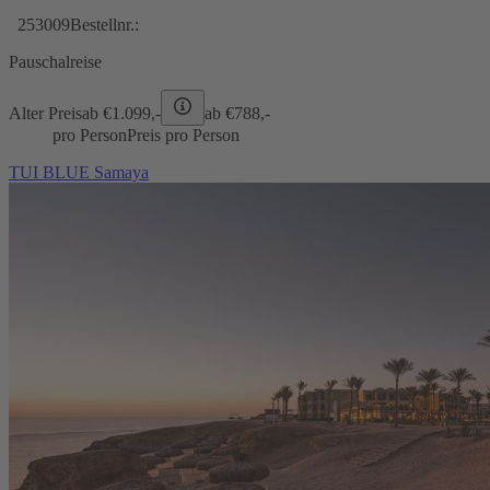
253009
Bestellnr.:
Pauschalreise
Alter Preis
ab €
1.099,-
ab €
788,-
pro Person
Preis pro Person
TUI BLUE Samaya