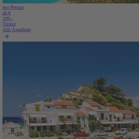
pro Person
ab €
109,-
Türkei
Alle Angebote