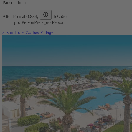
Pauschalreise
Alter Preis
ab €
833,-
ab €
666,-
pro Person
Preis pro Person
allsun Hotel Zorbas Village