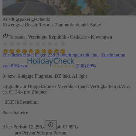
Ausflugspaket geschenkt
Kiwengwa Beach Resort - Traumurlaub inkl. Safari
Tansania, Vereinigte Republik - Ostküste - Kiwengwa
Für dieses Hotel liegen 238 Bewertungen mit einer Zustimmung
von 89% vor
(238)
89%
8- bzw. 9-tägige Flugreise, DZ inkl. AI light
Upgrade auf Doppelzimmer Meerblick (nach Verfügbarkeit) i.W.v.
ca. € 134,- pro Zimmer
253519
Bestellnr.:
Pauschalreise
Alter Preis
ab €
2.296,-
ab €
1.699,-
pro Person
Preis pro Person