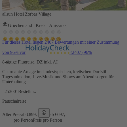
allsun Hotel Zorbas Village
Griechenland - Kreta - Anissaras
Für dieses Hotel liegen 2407 Bewertungen mit einer Zustimmung
von 96% vor
(2407)
96%
8-tägige Flugreise, DZ inkl. AI
Charmante Anlage im landestypischen, kretischen Dorfstil
Tagesanimation, Live-Musik und Shows am Abend sorgen für
Unterhaltung
253001
Bestellnr.:
Pauschalreise
Alter Preis
ab €
899,-
ab €
697,-
pro Person
Preis pro Person