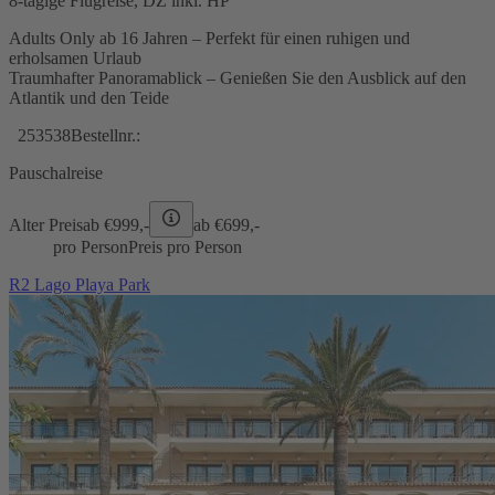
8-tägige Flugreise, DZ inkl. HP
Adults Only ab 16 Jahren – Perfekt für einen ruhigen und
erholsamen Urlaub
Traumhafter Panoramablick – Genießen Sie den Ausblick auf den
Atlantik und den Teide
253538
Bestellnr.:
Pauschalreise
Alter Preis
ab €
999,-
ab €
699,-
pro Person
Preis pro Person
R2 Lago Playa Park