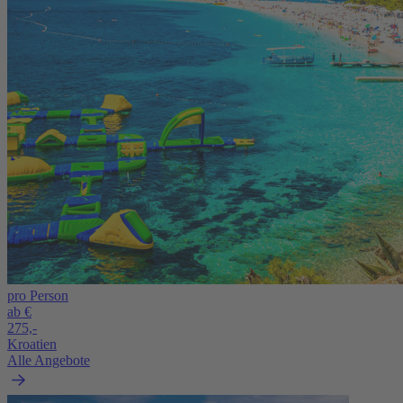
pro Person
ab €
275,-
Kroatien
Alle Angebote