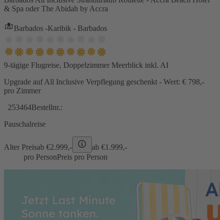
& Spa oder The Abidah by Accra
Barbados -Karibik - Barbados
9-tägige Flugreise, Doppelzimmer Meerblick inkl. AI
Upgrade auf All Inclusive Verpflegung geschenkt - Wert: € 798,-
pro Zimmer
253464
Bestellnr.:
Pauschalreise
Alter Preis
ab €
2.999,-
ab €
1.999,-
pro Person
Preis pro Person