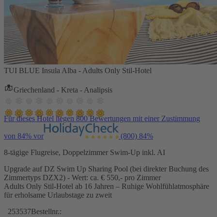
TUI BLUE Insula Alba - Adults Only Stil-Hotel
Griechenland - Kreta - Analipsis
Für dieses Hotel liegen 800 Bewertungen mit einer Zustimmung
von 84% vor
(800)
84%
8-tägige Flugreise, Doppelzimmer Swim-Up inkl. AI
Upgrade auf DZ Swim Up Sharing Pool (bei direkter Buchung des
Zimmertyps DZX2) - Wert: ca. € 550,- pro Zimmer
Adults Only Stil-Hotel ab 16 Jahren – Ruhige Wohlfühlatmosphäre
für erholsame Urlaubstage zu zweit
253537
Bestellnr.: