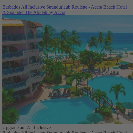
Barbados All Inclusive Strandurlaub Roulette - Accra Beach Hotel
& Spa oder The Abidah by Accra
Upgrade auf All Inclusive
Barbados All Inclusive Strandurlaub Roulette - Accra Beach Hotel