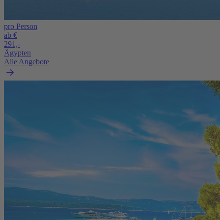
pro Person
ab €
291,-
Ägypten
Alle Angebote