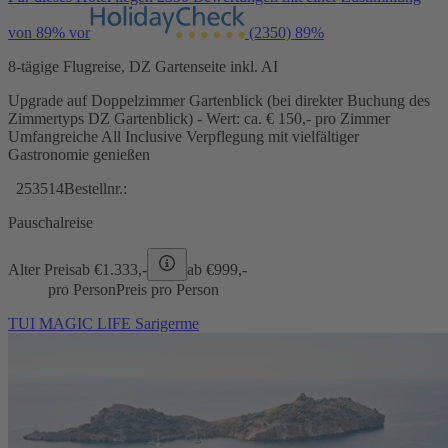
von 89% vor
(2350)
89%
8-tägige Flugreise, DZ Gartenseite inkl. AI
Upgrade auf Doppelzimmer Gartenblick (bei direkter Buchung des
Zimmertyps DZ Gartenblick) - Wert: ca. € 150,- pro Zimmer
Umfangreiche All Inclusive Verpflegung mit vielfältiger
Gastronomie genießen
253514
Bestellnr.:
Pauschalreise
Alter Preis
ab €
1.333,-
ab €
999,-
pro Person
Preis pro Person
TUI MAGIC LIFE Sarigerme