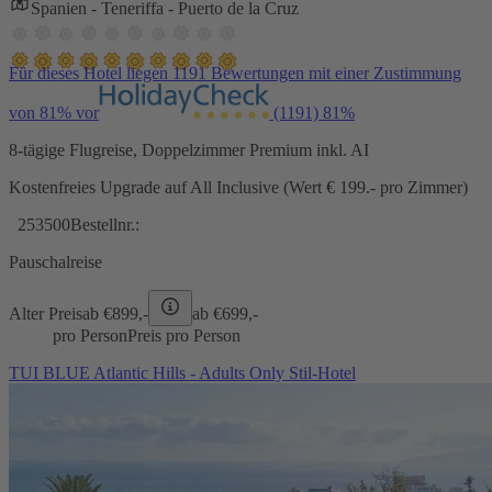
Spanien - Teneriffa - Puerto de la Cruz
Für dieses Hotel liegen 1191 Bewertungen mit einer Zustimmung
von 81% vor
(1191)
81%
8-tägige Flugreise, Doppelzimmer Premium inkl. AI
Kostenfreies Upgrade auf All Inclusive (Wert € 199.- pro Zimmer)
253500
Bestellnr.:
Pauschalreise
Alter Preis
ab €
899,-
ab €
699,-
pro Person
Preis pro Person
TUI BLUE Atlantic Hills - Adults Only Stil-Hotel