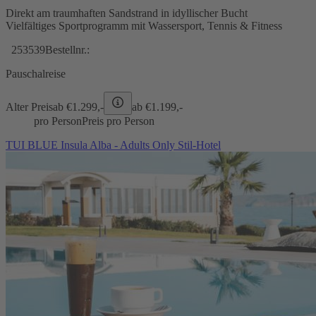
Direkt am traumhaften Sandstrand in idyllischer Bucht
Vielfältiges Sportprogramm mit Wassersport, Tennis & Fitness
253539
Bestellnr.:
Pauschalreise
Alter Preis
ab €
1.299,-
ab €
1.199,-
pro Person
Preis pro Person
TUI BLUE Insula Alba - Adults Only Stil-Hotel