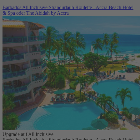
Barbados All Inclusive Strandurlaub Roulette - Accra Beach Hotel
& Spa oder The Abidah by Accra
Upgrade auf All Inclusive
Barbados All Inclusive Strandurlaub Roulette - Accra Beach Hotel