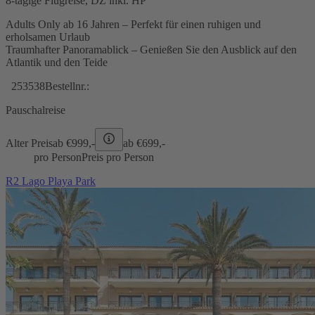
8-tägige Flugreise, DZ inkl. HP
Adults Only ab 16 Jahren – Perfekt für einen ruhigen und
erholsamen Urlaub
Traumhafter Panoramablick – Genießen Sie den Ausblick auf den
Atlantik und den Teide
253538
Bestellnr.:
Pauschalreise
Alter Preis
ab €
999,-
ab €
699,-
pro Person
Preis pro Person
R2 Lago Playa Park