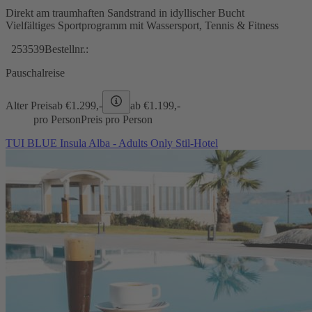
Direkt am traumhaften Sandstrand in idyllischer Bucht
Vielfältiges Sportprogramm mit Wassersport, Tennis & Fitness
253539
Bestellnr.:
Pauschalreise
Alter Preis
ab €
1.299,-
ab €
1.199,-
pro Person
Preis pro Person
TUI BLUE Insula Alba - Adults Only Stil-Hotel