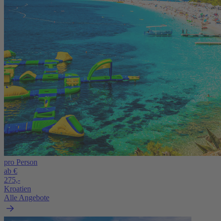
pro Person
ab €
275,-
Kroatien
Alle Angebote