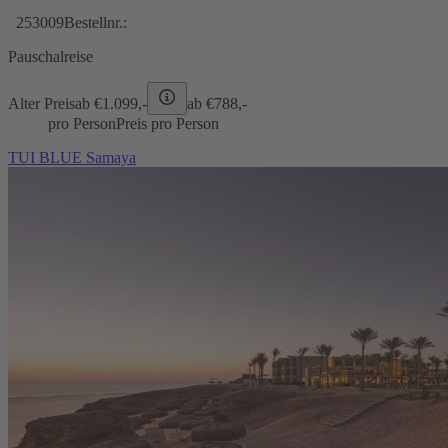
253009
Bestellnr.:
Pauschalreise
Alter Preis
ab €
1.099,-
ab €
788,-
pro Person
Preis pro Person
TUI BLUE Samaya