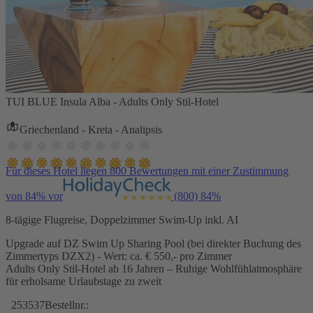
TUI BLUE Insula Alba - Adults Only Stil-Hotel
Griechenland - Kreta - Analipsis
Für dieses Hotel liegen 800 Bewertungen mit einer Zustimmung
von 84% vor
(800)
84%
8-tägige Flugreise, Doppelzimmer Swim-Up inkl. AI
Upgrade auf DZ Swim Up Sharing Pool (bei direkter Buchung des
Zimmertyps DZX2) - Wert: ca. € 550,- pro Zimmer
Adults Only Stil-Hotel ab 16 Jahren – Ruhige Wohlfühlatmosphäre
für erholsame Urlaubstage zu zweit
253537
Bestellnr.: