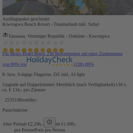
Ausflugspaket geschenkt
Kiwengwa Beach Resort - Traumurlaub inkl. Safari
Tansania, Vereinigte Republik - Ostküste - Kiwengwa
Für dieses Hotel liegen 238 Bewertungen mit einer Zustimmung
von 89% vor
(238)
89%
8- bzw. 9-tägige Flugreise, DZ inkl. AI light
Upgrade auf Doppelzimmer Meerblick (nach Verfügbarkeit) i.W.v.
ca. € 134,- pro Zimmer
253519
Bestellnr.:
Pauschalreise
Alter Preis
ab €
2.296,-
ab €
1.699,-
pro Person
Preis pro Person