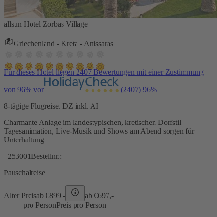
allsun Hotel Zorbas Village
Griechenland - Kreta - Anissaras
Für dieses Hotel liegen 2407 Bewertungen mit einer Zustimmung
von 96% vor
(2407)
96%
8-tägige Flugreise, DZ inkl. AI
Charmante Anlage im landestypischen, kretischen Dorfstil
Tagesanimation, Live-Musik und Shows am Abend sorgen für
Unterhaltung
253001
Bestellnr.:
Pauschalreise
Alter Preis
ab €
899,-
ab €
697,-
pro Person
Preis pro Person