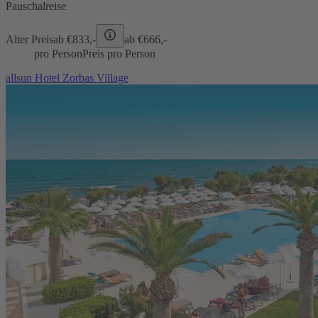
Pauschalreise
Alter Preis
ab €
833,-
ab €
666,-
pro Person
Preis pro Person
allsun Hotel Zorbas Village