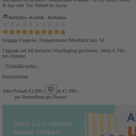
& Spa oder The Abidah by Accra
Barbados -Karibik - Barbados
9-tägige Flugreise, Doppelzimmer Meerblick inkl. AI
Upgrade auf All Inclusive Verpflegung geschenkt - Wert: € 798,-
pro Zimmer
253464
Bestellnr.:
Pauschalreise
Alter Preis
ab €
2.999,-
ab €
1.999,-
pro Person
Preis pro Person