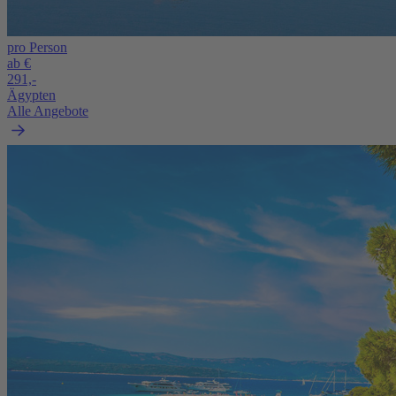
pro Person
ab €
291,-
Ägypten
Alle Angebote