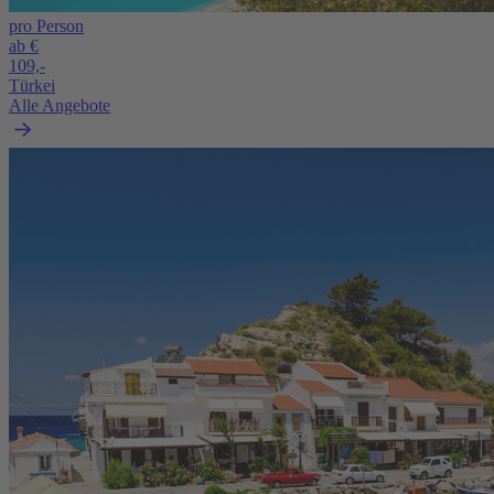
pro Person
ab €
109,-
Türkei
Alle Angebote