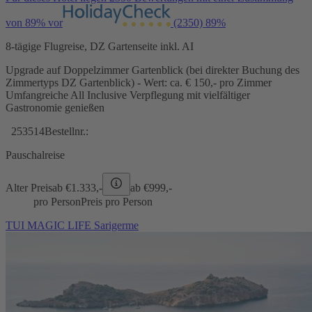
von 89% vor
(2350)
89%
8-tägige Flugreise, DZ Gartenseite inkl. AI
Upgrade auf Doppelzimmer Gartenblick (bei direkter Buchung des
Zimmertyps DZ Gartenblick) - Wert: ca. € 150,- pro Zimmer
Umfangreiche All Inclusive Verpflegung mit vielfältiger
Gastronomie genießen
253514
Bestellnr.:
Pauschalreise
Alter Preis
ab €
1.333,-
ab €
999,-
pro Person
Preis pro Person
TUI MAGIC LIFE Sarigerme