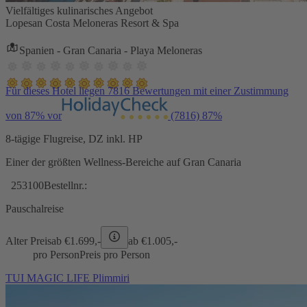
Vielfältiges kulinarisches Angebot
Lopesan Costa Meloneras Resort & Spa
Spanien - Gran Canaria - Playa Meloneras
Für dieses Hotel liegen 7816 Bewertungen mit einer Zustimmung
von 87% vor
(7816)
87%
8-tägige Flugreise, DZ inkl. HP
Einer der größten Wellness-Bereiche auf Gran Canaria
253100
Bestellnr.:
Pauschalreise
Alter Preis
ab €
1.699,-
ab €
1.005,-
pro Person
Preis pro Person
TUI MAGIC LIFE Plimmiri