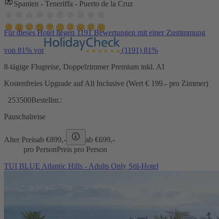
Spanien - Teneriffa - Puerto de la Cruz
Für dieses Hotel liegen 1191 Bewertungen mit einer Zustimmung
von 81% vor
(1191)
81%
8-tägige Flugreise, Doppelzimmer Premium inkl. AI
Kostenfreies Upgrade auf All Inclusive (Wert € 199.- pro Zimmer)
253500
Bestellnr.:
Pauschalreise
Alter Preis
ab €
899,-
ab €
699,-
pro Person
Preis pro Person
TUI BLUE Atlantic Hills - Adults Only Stil-Hotel