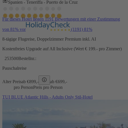
Spanien - Teneriffa - Puerto de la Cruz
Für dieses Hotel liegen 1191 Bewertungen mit einer Zustimmung
von 81% vor
(1191)
81%
8-tägige Flugreise, Doppelzimmer Premium inkl. AI
Kostenfreies Upgrade auf All Inclusive (Wert € 199.- pro Zimmer)
253500
Bestellnr.:
Pauschalreise
Alter Preis
ab €
899,-
ab €
699,-
pro Person
Preis pro Person
TUI BLUE Atlantic Hills - Adults Only Stil-Hotel