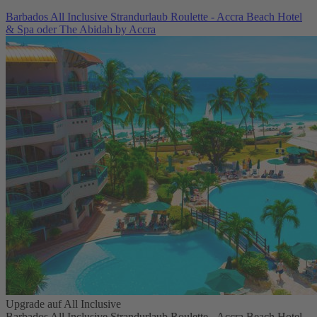
Barbados All Inclusive Strandurlaub Roulette - Accra Beach Hotel
& Spa oder The Abidah by Accra
Upgrade auf All Inclusive
Barbados All Inclusive Strandurlaub Roulette - Accra Beach Hotel