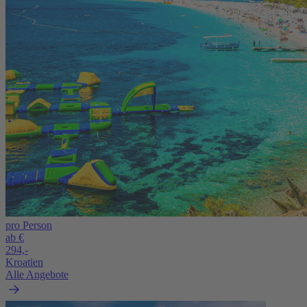
pro Person
ab €
294,-
Kroatien
Alle Angebote