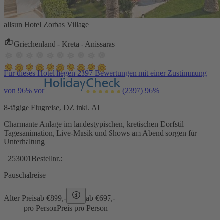
allsun Hotel Zorbas Village
Griechenland - Kreta - Anissaras
Für dieses Hotel liegen 2397 Bewertungen mit einer Zustimmung
von 96% vor
(2397)
96%
8-tägige Flugreise, DZ inkl. AI
Charmante Anlage im landestypischen, kretischen Dorfstil
Tagesanimation, Live-Musik und Shows am Abend sorgen für
Unterhaltung
253001
Bestellnr.:
Pauschalreise
Alter Preis
ab €
899,-
ab €
697,-
pro Person
Preis pro Person