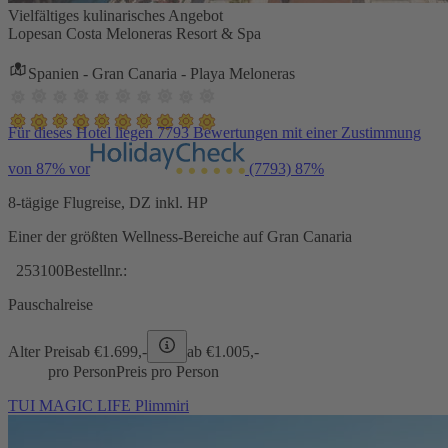
Vielfältiges kulinarisches Angebot
Lopesan Costa Meloneras Resort & Spa
Spanien - Gran Canaria - Playa Meloneras
Für dieses Hotel liegen 7793 Bewertungen mit einer Zustimmung
von 87% vor
(7793)
87%
8-tägige Flugreise, DZ inkl. HP
Einer der größten Wellness-Bereiche auf Gran Canaria
253100
Bestellnr.:
Pauschalreise
Alter Preis
ab €
1.699,-
ab €
1.005,-
pro Person
Preis pro Person
TUI MAGIC LIFE Plimmiri