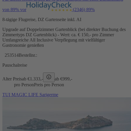
von 89% vor
(2346)
89%
8-tägige Flugreise, DZ Gartenseite inkl. AI
Upgrade auf Doppelzimmer Gartenblick (bei direkter Buchung des
Zimmertyps DZ Gartenblick) - Wert: ca. € 150,- pro Zimmer
Umfangreiche All Inclusive Verpflegung mit vielfältiger
Gastronomie genießen
253514
Bestellnr.:
Pauschalreise
Alter Preis
ab €
1.333,-
ab €
999,-
pro Person
Preis pro Person
TUI MAGIC LIFE Sarigerme