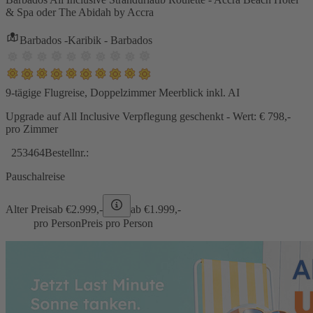
& Spa oder The Abidah by Accra
Barbados -Karibik - Barbados
9-tägige Flugreise, Doppelzimmer Meerblick inkl. AI
Upgrade auf All Inclusive Verpflegung geschenkt - Wert: € 798,-
pro Zimmer
253464
Bestellnr.:
Pauschalreise
Alter Preis
ab €
2.999,-
ab €
1.999,-
pro Person
Preis pro Person