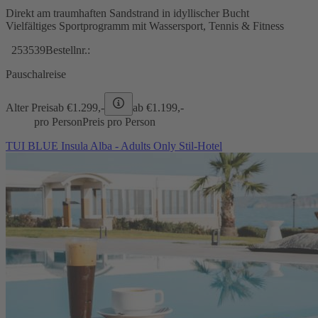
Direkt am traumhaften Sandstrand in idyllischer Bucht
Vielfältiges Sportprogramm mit Wassersport, Tennis & Fitness
253539
Bestellnr.:
Pauschalreise
Alter Preis
ab €
1.299,-
ab €
1.199,-
pro Person
Preis pro Person
TUI BLUE Insula Alba - Adults Only Stil-Hotel