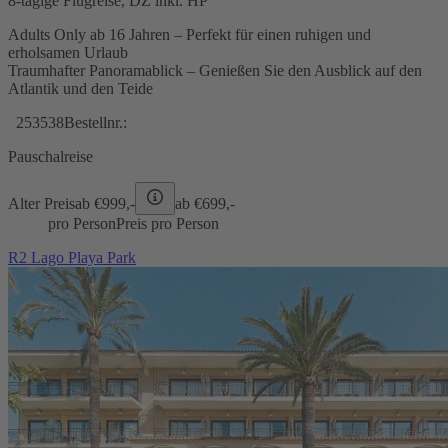
8-tägige Flugreise, DZ inkl. HP
Adults Only ab 16 Jahren – Perfekt für einen ruhigen und
erholsamen Urlaub
Traumhafter Panoramablick – Genießen Sie den Ausblick auf den
Atlantik und den Teide
253538
Bestellnr.:
Pauschalreise
Alter Preis
ab €
999,-
ab €
699,-
pro Person
Preis pro Person
R2 Lago Playa Park