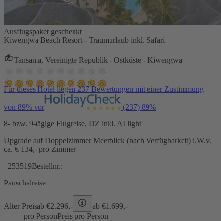
Ausflugspaket geschenkt
Kiwengwa Beach Resort - Traumurlaub inkl. Safari
Tansania, Vereinigte Republik - Ostküste - Kiwengwa
Für dieses Hotel liegen 237 Bewertungen mit einer Zustimmung
von 89% vor
(237)
89%
8- bzw. 9-tägige Flugreise, DZ inkl. AI light
Upgrade auf Doppelzimmer Meerblick (nach Verfügbarkeit) i.W.v.
ca. € 134,- pro Zimmer
253519
Bestellnr.:
Pauschalreise
Alter Preis
ab €
2.296,-
ab €
1.699,-
pro Person
Preis pro Person