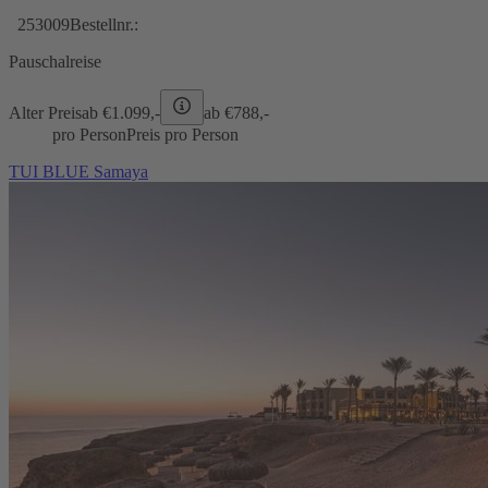
253009
Bestellnr.:
Pauschalreise
Alter Preis
ab €
1.099,-
ab €
788,-
pro Person
Preis pro Person
TUI BLUE Samaya