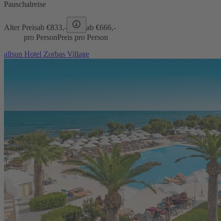
Pauschalreise
Alter Preis
ab €
833,-
ab €
666,-
pro Person
Preis pro Person
allsun Hotel Zorbas Village