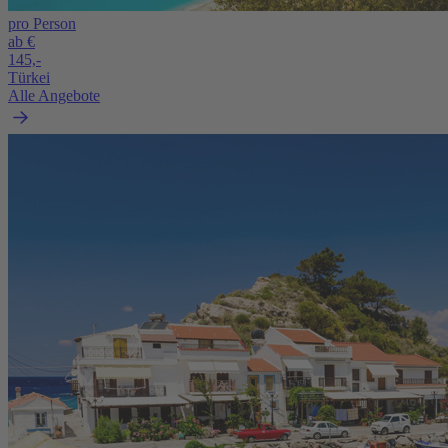
pro Person
ab €
145,-
Türkei
Alle Angebote