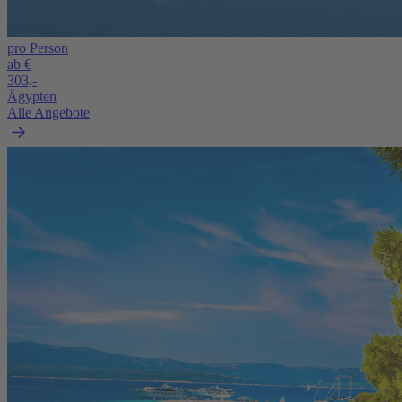
pro Person
ab €
303,-
Ägypten
Alle Angebote