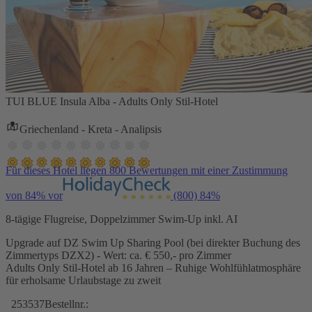
TUI BLUE Insula Alba - Adults Only Stil-Hotel
Griechenland - Kreta - Analipsis
Für dieses Hotel liegen 800 Bewertungen mit einer Zustimmung
von 84% vor
(800)
84%
8-tägige Flugreise, Doppelzimmer Swim-Up inkl. AI
Upgrade auf DZ Swim Up Sharing Pool (bei direkter Buchung des
Zimmertyps DZX2) - Wert: ca. € 550,- pro Zimmer
Adults Only Stil-Hotel ab 16 Jahren – Ruhige Wohlfühlatmosphäre
für erholsame Urlaubstage zu zweit
253537
Bestellnr.: