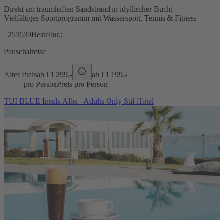
Direkt am traumhaften Sandstrand in idyllischer Bucht
Vielfältiges Sportprogramm mit Wassersport, Tennis & Fitness
253539
Bestellnr.:
Pauschalreise
Alter Preis
ab €
1.299,-
ab €
1.199,-
pro Person
Preis pro Person
TUI BLUE Insula Alba - Adults Only Stil-Hotel