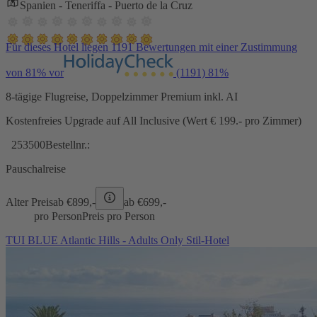
Spanien - Teneriffa - Puerto de la Cruz
Für dieses Hotel liegen 1191 Bewertungen mit einer Zustimmung
von 81% vor
(1191)
81%
8-tägige Flugreise, Doppelzimmer Premium inkl. AI
Kostenfreies Upgrade auf All Inclusive (Wert € 199.- pro Zimmer)
253500
Bestellnr.:
Pauschalreise
Alter Preis
ab €
899,-
ab €
699,-
pro Person
Preis pro Person
TUI BLUE Atlantic Hills - Adults Only Stil-Hotel