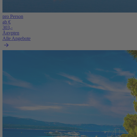
pro Person
ab €
303,-
Ägypten
Alle Angebote