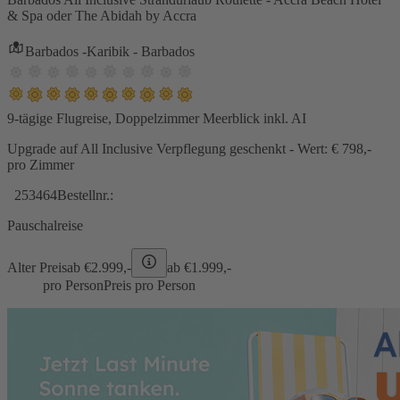
& Spa oder The Abidah by Accra
Barbados -Karibik - Barbados
9-tägige Flugreise, Doppelzimmer Meerblick inkl. AI
Upgrade auf All Inclusive Verpflegung geschenkt - Wert: € 798,-
pro Zimmer
253464
Bestellnr.:
Pauschalreise
Alter Preis
ab €
2.999,-
ab €
1.999,-
pro Person
Preis pro Person