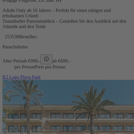
8-tägige Flugreise, DZ inkl. HP
Adults Only ab 16 Jahren – Perfekt für einen ruhigen und
erholsamen Urlaub
Traumhafter Panoramablick – Genießen Sie den Ausblick auf den
Atlantik und den Teide
253538
Bestellnr.:
Pauschalreise
Alter Preis
ab €
999,-
ab €
699,-
pro Person
Preis pro Person
R2 Lago Playa Park