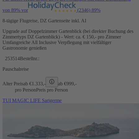
von 89% vor
(2346)
89%
8-tägige Flugreise, DZ Gartenseite inkl. AI
Upgrade auf Doppelzimmer Gartenblick (bei direkter Buchung des
Zimmertyps DZ Gartenblick) - Wert: ca. € 150,- pro Zimmer
Umfangreiche All Inclusive Verpflegung mit vielfältiger
Gastronomie genießen
253514
Bestellnr.:
Pauschalreise
Alter Preis
ab €
1.333,-
ab €
999,-
pro Person
Preis pro Person
TUI MAGIC LIFE Sarigerme