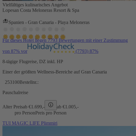
Vielfältiges kulinarisches Angebot
Lopesan Costa Meloneras Resort & Spa
Spanien - Gran Canaria - Playa Meloneras
Für dieses Hotel liegen 7793 Bewertungen mit einer Zustimmung
von 87% vor
(7793)
87%
8-tägige Flugreise, DZ inkl. HP
Einer der größten Wellness-Bereiche auf Gran Canaria
253100
Bestellnr.:
Pauschalreise
Alter Preis
ab €
1.699,-
ab €
1.005,-
pro Person
Preis pro Person
TUI MAGIC LIFE Plimmiri