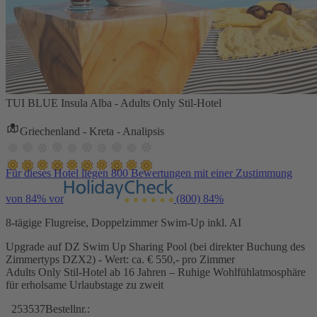
TUI BLUE Insula Alba - Adults Only Stil-Hotel
Griechenland - Kreta - Analipsis
Für dieses Hotel liegen 800 Bewertungen mit einer Zustimmung
von 84% vor
(800)
84%
8-tägige Flugreise, Doppelzimmer Swim-Up inkl. AI
Upgrade auf DZ Swim Up Sharing Pool (bei direkter Buchung des
Zimmertyps DZX2) - Wert: ca. € 550,- pro Zimmer
Adults Only Stil-Hotel ab 16 Jahren – Ruhige Wohlfühlatmosphäre
für erholsame Urlaubstage zu zweit
253537
Bestellnr.: