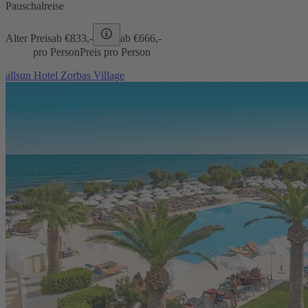
Pauschalreise
Alter Preis
ab €
833,-
ab €
666,-
pro Person
Preis pro Person
allsun Hotel Zorbas Village