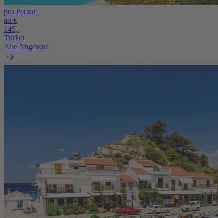
pro Person
ab €
145,-
Türkei
Alle Angebote