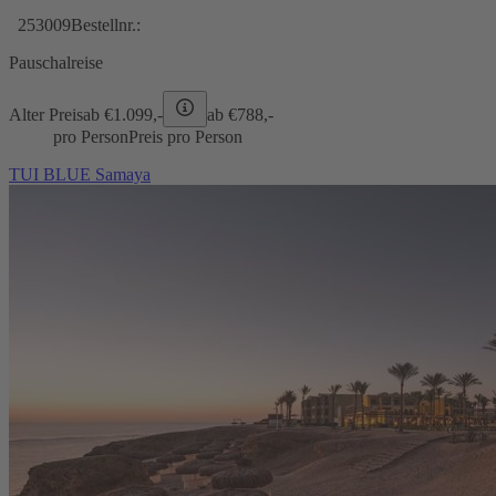
253009
Bestellnr.:
Pauschalreise
Alter Preis
ab €
1.099,-
ab €
788,-
pro Person
Preis pro Person
TUI BLUE Samaya