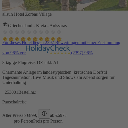
allsun Hotel Zorbas Village
Griechenland - Kreta - Anissaras
Für dieses Hotel liegen 2397 Bewertungen mit einer Zustimmung
von 96% vor
(2397)
96%
8-tägige Flugreise, DZ inkl. AI
Charmante Anlage im landestypischen, kretischen Dorfstil
Tagesanimation, Live-Musik und Shows am Abend sorgen für
Unterhaltung
253001
Bestellnr.:
Pauschalreise
Alter Preis
ab €
899,-
ab €
697,-
pro Person
Preis pro Person