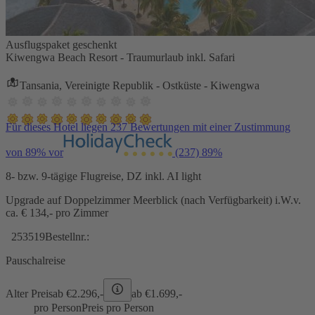
Ausflugspaket geschenkt
Kiwengwa Beach Resort - Traumurlaub inkl. Safari
Tansania, Vereinigte Republik - Ostküste - Kiwengwa
Für dieses Hotel liegen 237 Bewertungen mit einer Zustimmung
von 89% vor
(237)
89%
8- bzw. 9-tägige Flugreise, DZ inkl. AI light
Upgrade auf Doppelzimmer Meerblick (nach Verfügbarkeit) i.W.v.
ca. € 134,- pro Zimmer
253519
Bestellnr.:
Pauschalreise
Alter Preis
ab €
2.296,-
ab €
1.699,-
pro Person
Preis pro Person