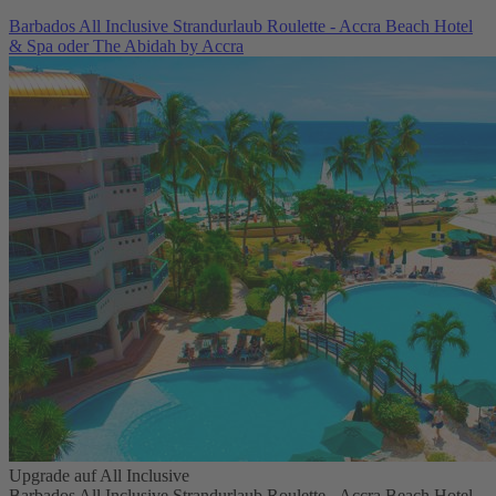
Barbados All Inclusive Strandurlaub Roulette - Accra Beach Hotel
& Spa oder The Abidah by Accra
Upgrade auf All Inclusive
Barbados All Inclusive Strandurlaub Roulette - Accra Beach Hotel