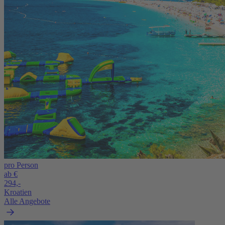
pro Person
ab €
294,-
Kroatien
Alle Angebote