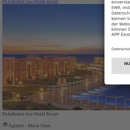
Pickalbatros Sea World Resort
Pickalbatros Sea World Resort
Ägypten - Marsa Alam