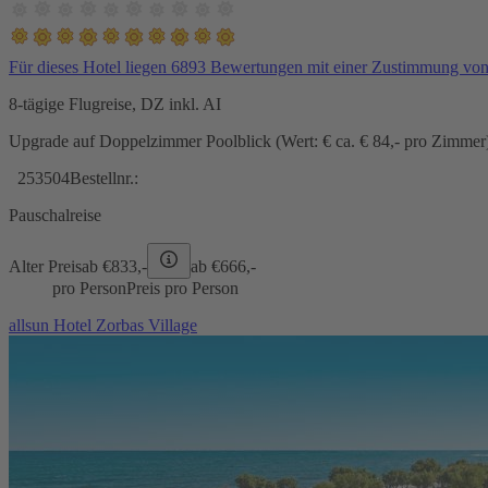
Für dieses Hotel liegen 6893 Bewertungen mit einer Zustimmung vo
8-tägige Flugreise, DZ inkl. AI
Upgrade auf Doppelzimmer Poolblick (Wert: € ca. € 84,- pro Zimmer) 
253504
Bestellnr.:
Pauschalreise
Alter Preis
ab €
833,-
ab €
666,-
pro Person
Preis pro Person
allsun Hotel Zorbas Village