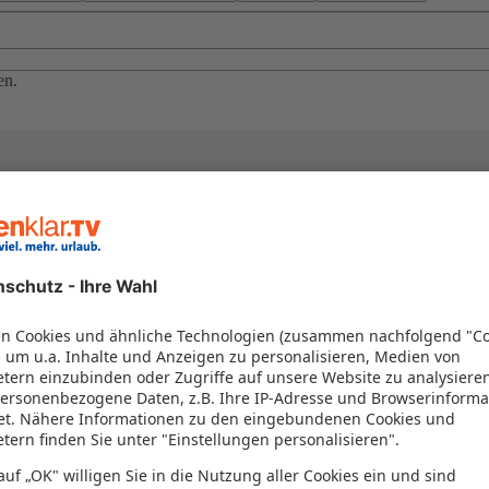
en.
el in einem Paket kombiniert werden – das spart Zeit und Geld. Nutzen 
en!