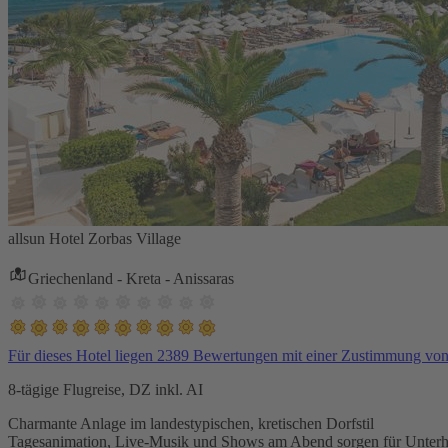
allsun Hotel Zorbas Village
Griechenland - Kreta - Anissaras
Für dieses Hotel liegen 2389 Bewertungen mit einer Zustimmung vo
8-tägige Flugreise, DZ inkl. AI
Charmante Anlage im landestypischen, kretischen Dorfstil
Tagesanimation, Live-Musik und Shows am Abend sorgen für Unterh