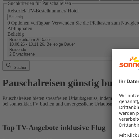
Suchkriterien für Pauschalreisen
Reiseziel/ TV-Bestellnummer/ Hotel
0 Optionen verfügbar. Verwenden Sie die Pfeiltasten zum Navigier
Abflughafen
Beliebig
Reisezeitraum & Dauer
10.08.26 - 10.11.26, Beliebige Dauer
Reisende
2 Erwachsene
Suchen
Pauschalreisen günstig buchen
Pauschalreisen bieten stressfreien Urlaubsgenuss, indem Flug und Hot
bei sonnenklar.TV buchen und unvergessliche Urlaubsmomente erleb
Top TV-Angebote inklusive Flug