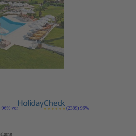
n 96% vor
(2389)
96%
altung