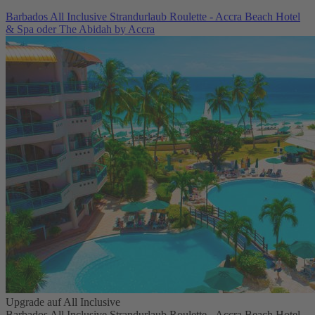
Barbados All Inclusive Strandurlaub Roulette - Accra Beach Hotel
& Spa oder The Abidah by Accra
Upgrade auf All Inclusive
Barbados All Inclusive Strandurlaub Roulette - Accra Beach Hotel