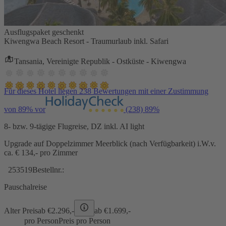
Ausflugspaket geschenkt
Kiwengwa Beach Resort - Traumurlaub inkl. Safari
Tansania, Vereinigte Republik - Ostküste - Kiwengwa
Für dieses Hotel liegen 238 Bewertungen mit einer Zustimmung
von 89% vor
(238)
89%
8- bzw. 9-tägige Flugreise, DZ inkl. AI light
Upgrade auf Doppelzimmer Meerblick (nach Verfügbarkeit) i.W.v.
ca. € 134,- pro Zimmer
253519
Bestellnr.:
Pauschalreise
Alter Preis
ab €
2.296,-
ab €
1.699,-
pro Person
Preis pro Person