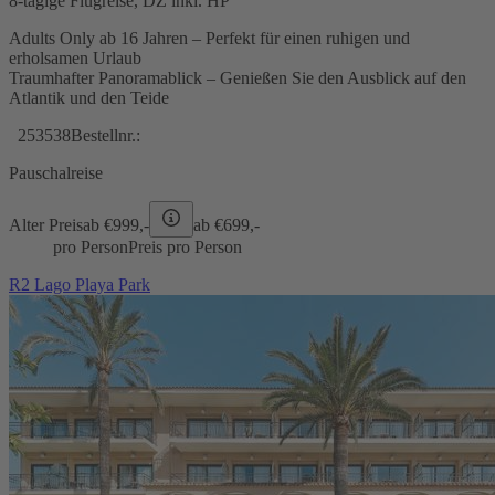
8-tägige Flugreise, DZ inkl. HP
Adults Only ab 16 Jahren – Perfekt für einen ruhigen und
erholsamen Urlaub
Traumhafter Panoramablick – Genießen Sie den Ausblick auf den
Atlantik und den Teide
253538
Bestellnr.:
Pauschalreise
Alter Preis
ab €
999,-
ab €
699,-
pro Person
Preis pro Person
R2 Lago Playa Park