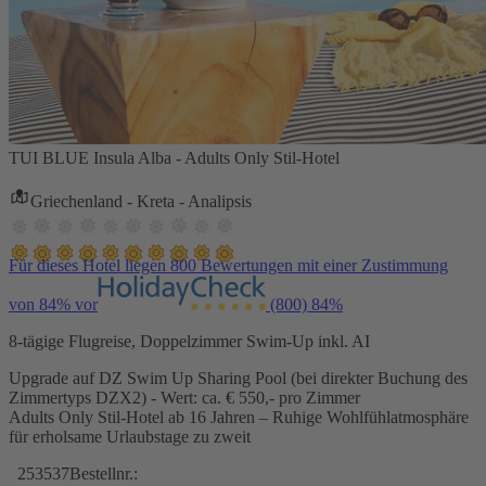
TUI BLUE Insula Alba - Adults Only Stil-Hotel
Griechenland - Kreta - Analipsis
Für dieses Hotel liegen 800 Bewertungen mit einer Zustimmung
von 84% vor
(800)
84%
8-tägige Flugreise, Doppelzimmer Swim-Up inkl. AI
Upgrade auf DZ Swim Up Sharing Pool (bei direkter Buchung des
Zimmertyps DZX2) - Wert: ca. € 550,- pro Zimmer
Adults Only Stil-Hotel ab 16 Jahren – Ruhige Wohlfühlatmosphäre
für erholsame Urlaubstage zu zweit
253537
Bestellnr.: