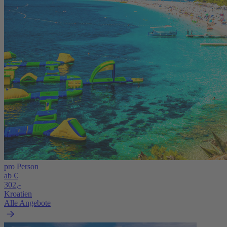
pro Person
ab €
302,-
Kroatien
Alle Angebote