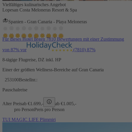
Vielfältiges kulinarisches Angebot
Lopesan Costa Meloneras Resort & Spa
Spanien - Gran Canaria - Playa Meloneras
Für dieses Hotel liegen 7810 Bewertungen mit einer Zustimmung
von 87% vor
(7810)
87%
8-tägige Flugreise, DZ inkl. HP
Einer der größten Wellness-Bereiche auf Gran Canaria
253100
Bestellnr.:
Pauschalreise
Alter Preis
ab €
1.699,-
ab €
1.005,-
pro Person
Preis pro Person
TUI MAGIC LIFE Plimmiri