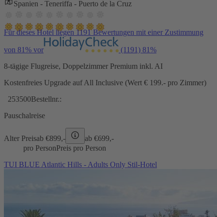
Spanien - Teneriffa - Puerto de la Cruz
Für dieses Hotel liegen 1191 Bewertungen mit einer Zustimmung
von 81% vor
(1191)
81%
8-tägige Flugreise, Doppelzimmer Premium inkl. AI
Kostenfreies Upgrade auf All Inclusive (Wert € 199.- pro Zimmer)
253500
Bestellnr.:
Pauschalreise
Alter Preis
ab €
899,-
ab €
699,-
pro Person
Preis pro Person
TUI BLUE Atlantic Hills - Adults Only Stil-Hotel