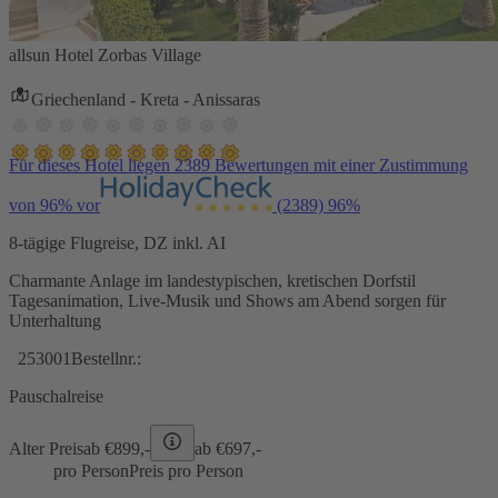
allsun Hotel Zorbas Village
Griechenland - Kreta - Anissaras
Für dieses Hotel liegen 2389 Bewertungen mit einer Zustimmung
von 96% vor
(2389)
96%
8-tägige Flugreise, DZ inkl. AI
Charmante Anlage im landestypischen, kretischen Dorfstil
Tagesanimation, Live-Musik und Shows am Abend sorgen für
Unterhaltung
253001
Bestellnr.:
Pauschalreise
Alter Preis
ab €
899,-
ab €
697,-
pro Person
Preis pro Person