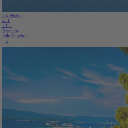
pro Person
ab €
291,-
Ägypten
Alle Angebote