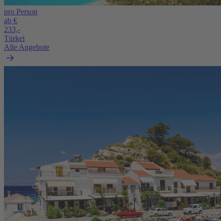
pro Person
ab €
233,-
Türkei
Alle Angebote