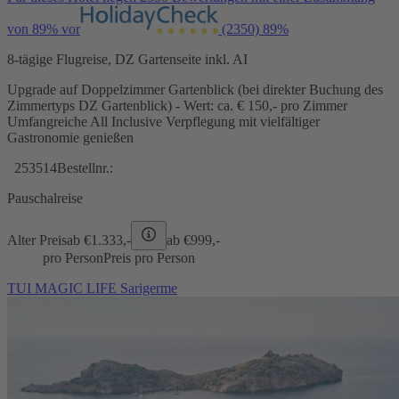
von 89% vor
(2350)
89%
8-tägige Flugreise, DZ Gartenseite inkl. AI
Upgrade auf Doppelzimmer Gartenblick (bei direkter Buchung des
Zimmertyps DZ Gartenblick) - Wert: ca. € 150,- pro Zimmer
Umfangreiche All Inclusive Verpflegung mit vielfältiger
Gastronomie genießen
253514
Bestellnr.:
Pauschalreise
Alter Preis
ab €
1.333,-
ab €
999,-
pro Person
Preis pro Person
TUI MAGIC LIFE Sarigerme