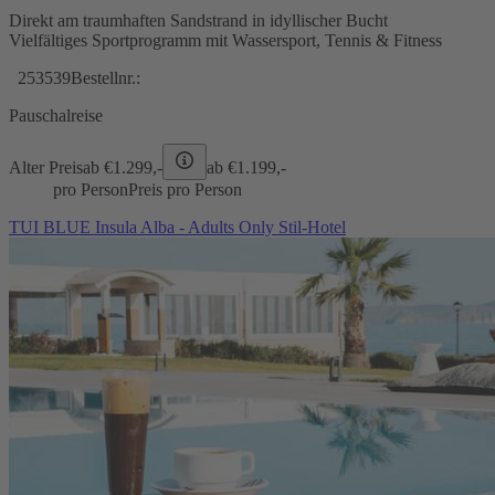
Direkt am traumhaften Sandstrand in idyllischer Bucht
Vielfältiges Sportprogramm mit Wassersport, Tennis & Fitness
253539
Bestellnr.:
Pauschalreise
Alter Preis
ab €
1.299,-
ab €
1.199,-
pro Person
Preis pro Person
TUI BLUE Insula Alba - Adults Only Stil-Hotel