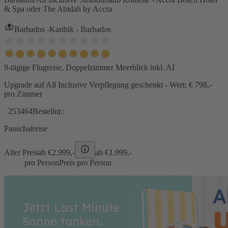
& Spa oder The Abidah by Accra
Barbados -Karibik - Barbados
9-tägige Flugreise, Doppelzimmer Meerblick inkl. AI
Upgrade auf All Inclusive Verpflegung geschenkt - Wert: € 798,-
pro Zimmer
253464
Bestellnr.:
Pauschalreise
Alter Preis
ab €
2.999,-
ab €
1.999,-
pro Person
Preis pro Person