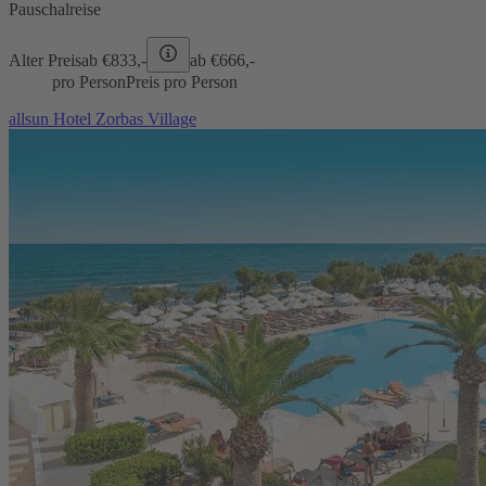
Pauschalreise
Alter Preis
ab €
833,-
ab €
666,-
pro Person
Preis pro Person
allsun Hotel Zorbas Village