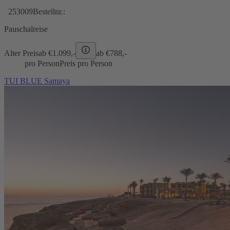
253009
Bestellnr.:
Pauschalreise
Alter Preis
ab €
1.099,-
ab €
788,-
pro Person
Preis pro Person
TUI BLUE Samaya