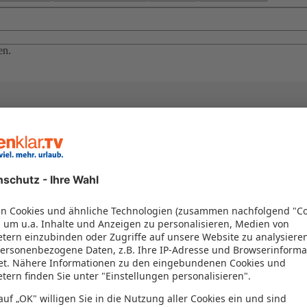
en.
el in einem Paket kombiniert werden – das spart Zeit und Geld. Nutzen 
en!