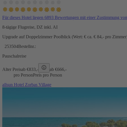
Für dieses Hotel liegen 6893 Bewertungen mit einer Zustimmung vo
8-tägige Flugreise, DZ inkl. AI
Upgrade auf Doppelzimmer Poolblick (Wert: € ca. € 84,- pro Zimmer) 
253504
Bestellnr.:
Pauschalreise
Alter Preis
ab €
833,-
ab €
666,-
pro Person
Preis pro Person
allsun Hotel Zorbas Village