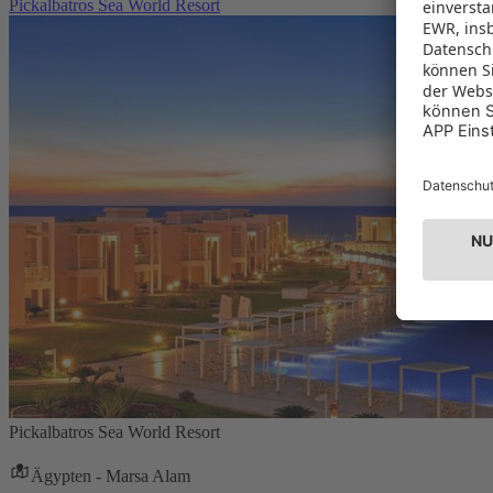
Pickalbatros Sea World Resort
Pickalbatros Sea World Resort
Ägypten - Marsa Alam