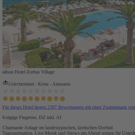
allsun Hotel Zorbas Village
Griechenland - Kreta - Anissaras
Für dieses Hotel liegen 2397 Bewertungen mit einer Zustimmung vo
8-tägige Flugreise, DZ inkl. AI
Charmante Anlage im landestypischen, kretischen Dorfstil
Tagesanimation, Live-Musik und Shows am Abend sorgen für Unterh