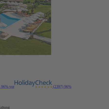
n 96% vor
(2397)
96%
altung