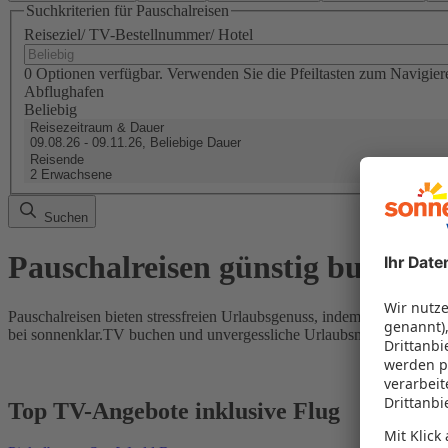
Suchkriterien für Pauschalreisen
Reiseziel/ TV-Bestellnummer/ Hotel
0 Optionen verfügbar. Verwenden Sie die Pfeiltasten zum Navigier
Abflughafen
Beliebig
Reisezeitraum & Dauer
09.08.26 - 09.11.26, Beliebige Dauer
Reisende
2 Erwachsene
Suchen
Pauschalreisen günstig buchen
Pauschalreisen bieten stressfreien Urlaubsgenuss, indem Flug und Hot
bei sonnenklar.TV buchen und unvergessliche Urlaubsmomente erleb
Top TV-Angebote inklusive Flug