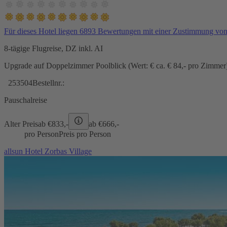
Für dieses Hotel liegen 6893 Bewertungen mit einer Zustimmung vo
8-tägige Flugreise, DZ inkl. AI
Upgrade auf Doppelzimmer Poolblick (Wert: € ca. € 84,- pro Zimmer) 
253504
Bestellnr.:
Pauschalreise
Alter Preis
ab €
833,-
ab €
666,-
pro Person
Preis pro Person
allsun Hotel Zorbas Village