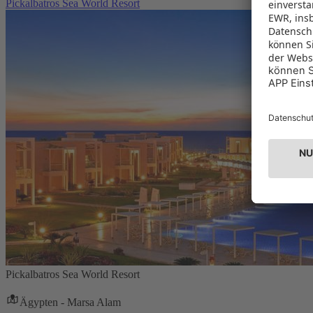
Pickalbatros Sea World Resort
Pickalbatros Sea World Resort
Ägypten - Marsa Alam