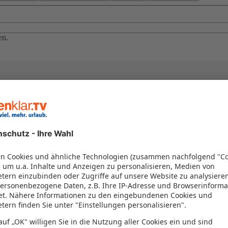
en.
el in einem Paket kombiniert werden – das spart Zeit und Geld. Nutzen 
en!