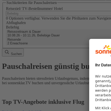
Suchkriterien für Pauschalreisen
Reiseziel/ TV-Bestellnummer/ Hotel
0 Optionen verfügbar. Verwenden Sie die Pfeiltasten zum Navigier
Abflughafen
Beliebig
Reisezeitraum & Dauer
10.08.26 - 10.11.26, Beliebige Dauer
Reisende
2 Erwachsene
Suchen
Pauschalreisen günstig buchen
Pauschalreisen bieten stressfreien Urlaubsgenuss, indem Flug und Hot
bei sonnenklar.TV buchen und unvergessliche Urlaubsmomente erleb
Top TV-Angebote inklusive Flug