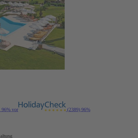
n 96% vor
(2389)
96%
altung