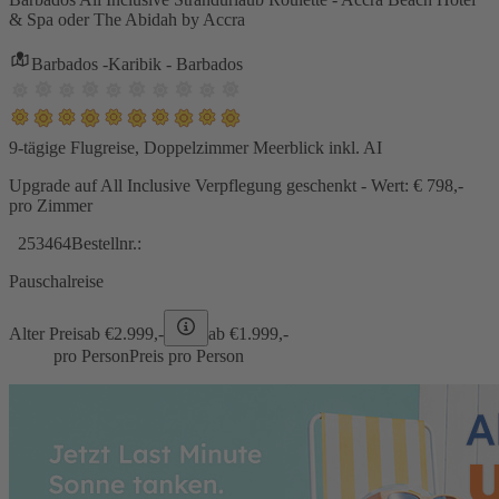
& Spa oder The Abidah by Accra
Barbados -Karibik - Barbados
9-tägige Flugreise, Doppelzimmer Meerblick inkl. AI
Upgrade auf All Inclusive Verpflegung geschenkt - Wert: € 798,-
pro Zimmer
253464
Bestellnr.:
Pauschalreise
Alter Preis
ab €
2.999,-
ab €
1.999,-
pro Person
Preis pro Person