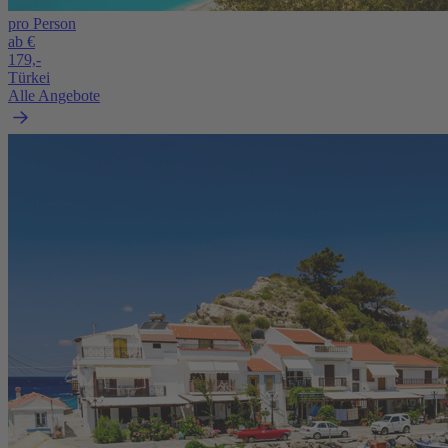
pro Person
ab €
179,-
Türkei
Alle Angebote