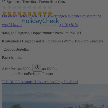
Spanien - Teneriffa - Puerto de la Cruz
Für dieses Hotel liegen 1191 Bewertungen mit einer Zustimmung
von 81% vor
(1191)
81%
8-tägige Flugreise, Doppelzimmer Premium inkl. AI
Kostenfreies Upgrade auf All Inclusive (Wert € 199.- pro Zimmer)
253500
Bestellnr.:
Pauschalreise
Alter Preis
ab €
899,-
ab €
699,-
pro Person
Preis pro Person
TUI BLUE Atlantic Hills - Adults Only Stil-Hotel