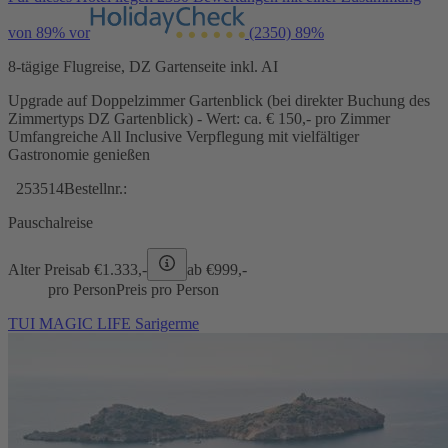
von 89% vor
(2350)
89%
8-tägige Flugreise, DZ Gartenseite inkl. AI
Upgrade auf Doppelzimmer Gartenblick (bei direkter Buchung des
Zimmertyps DZ Gartenblick) - Wert: ca. € 150,- pro Zimmer
Umfangreiche All Inclusive Verpflegung mit vielfältiger
Gastronomie genießen
253514
Bestellnr.:
Pauschalreise
Alter Preis
ab €
1.333,-
ab €
999,-
pro Person
Preis pro Person
TUI MAGIC LIFE Sarigerme