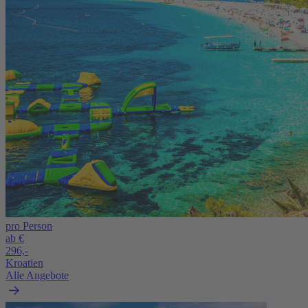
pro Person
ab €
296,-
Kroatien
Alle Angebote