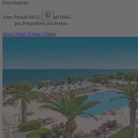
Pauschalreise
Alter Preis
ab €
833,-
ab €
666,-
pro Person
Preis pro Person
allsun Hotel Zorbas Village