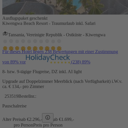
Ausflugspaket geschenkt
Kiwengwa Beach Resort - Traumurlaub inkl. Safari
Tansania, Vereinigte Republik - Ostküste - Kiwengwa
Für dieses Hotel liegen 238 Bewertungen mit einer Zustimmung
von 89% vor
(238)
89%
8- bzw. 9-tägige Flugreise, DZ inkl. AI light
Upgrade auf Doppelzimmer Meerblick (nach Verfügbarkeit) i.W.v.
ca. € 134,- pro Zimmer
253519
Bestellnr.:
Pauschalreise
Alter Preis
ab €
2.296,-
ab €
1.699,-
pro Person
Preis pro Person