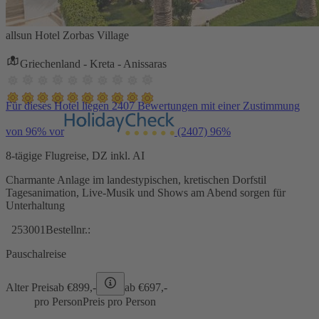
allsun Hotel Zorbas Village
Griechenland - Kreta - Anissaras
Für dieses Hotel liegen 2407 Bewertungen mit einer Zustimmung
von 96% vor
(2407)
96%
8-tägige Flugreise, DZ inkl. AI
Charmante Anlage im landestypischen, kretischen Dorfstil
Tagesanimation, Live-Musik und Shows am Abend sorgen für
Unterhaltung
253001
Bestellnr.:
Pauschalreise
Alter Preis
ab €
899,-
ab €
697,-
pro Person
Preis pro Person