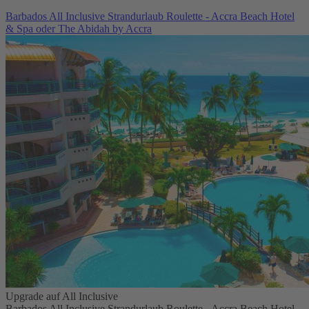
Barbados All Inclusive Strandurlaub Roulette - Accra Beach Hotel
& Spa oder The Abidah by Accra
Upgrade auf All Inclusive
Barbados All Inclusive Strandurlaub Roulette - Accra Beach Hotel