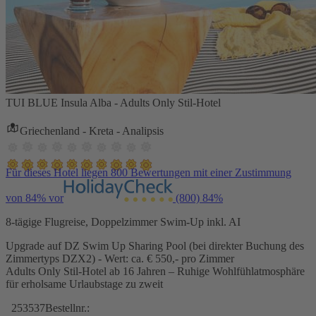
TUI BLUE Insula Alba - Adults Only Stil-Hotel
Griechenland - Kreta - Analipsis
Für dieses Hotel liegen 800 Bewertungen mit einer Zustimmung
von 84% vor
(800)
84%
8-tägige Flugreise, Doppelzimmer Swim-Up inkl. AI
Upgrade auf DZ Swim Up Sharing Pool (bei direkter Buchung des
Zimmertyps DZX2) - Wert: ca. € 550,- pro Zimmer
Adults Only Stil-Hotel ab 16 Jahren – Ruhige Wohlfühlatmosphäre
für erholsame Urlaubstage zu zweit
253537
Bestellnr.: