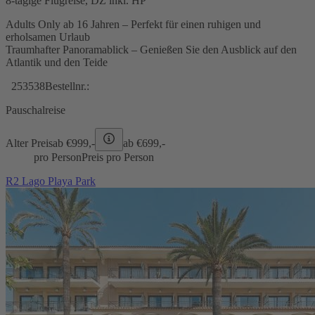
8-tägige Flugreise, DZ inkl. HP
Adults Only ab 16 Jahren – Perfekt für einen ruhigen und
erholsamen Urlaub
Traumhafter Panoramablick – Genießen Sie den Ausblick auf den
Atlantik und den Teide
253538
Bestellnr.:
Pauschalreise
Alter Preis
ab €
999,-
ab €
699,-
pro Person
Preis pro Person
R2 Lago Playa Park