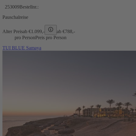
253009
Bestellnr.:
Pauschalreise
Alter Preis
ab €
1.099,-
ab €
788,-
pro Person
Preis pro Person
TUI BLUE Samaya