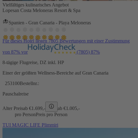
Vielfältiges kulinarisches Angebot
Lopesan Costa Meloneras Resort & Spa
Spanien - Gran Canaria - Playa Meloneras
Für dieses Hotel liegen 7805 Bewertungen mit einer Zustimmung
von 87% vor
(7805)
87%
8-tägige Flugreise, DZ inkl. HP
Einer der größten Wellness-Bereiche auf Gran Canaria
253100
Bestellnr.:
Pauschalreise
Alter Preis
ab €
1.699,-
ab €
1.005,-
pro Person
Preis pro Person
TUI MAGIC LIFE Plimmiri