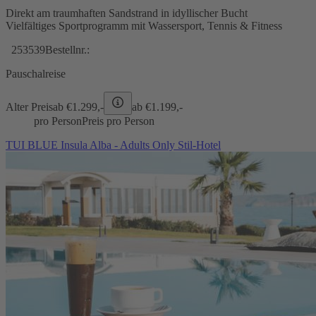
Direkt am traumhaften Sandstrand in idyllischer Bucht
Vielfältiges Sportprogramm mit Wassersport, Tennis & Fitness
253539
Bestellnr.:
Pauschalreise
Alter Preis
ab €
1.299,-
ab €
1.199,-
pro Person
Preis pro Person
TUI BLUE Insula Alba - Adults Only Stil-Hotel