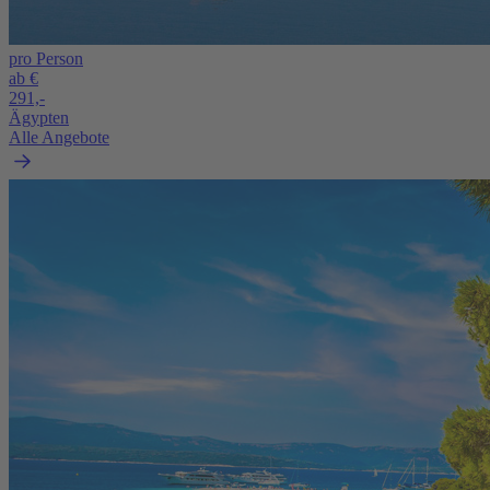
pro Person
ab €
291,-
Ägypten
Alle Angebote