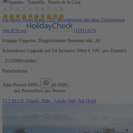
Spanien - Teneriffa - Puerto de la Cruz
Für dieses Hotel liegen 1191 Bewertungen mit einer Zustimmung
von 81% vor
(1191)
81%
8-tägige Flugreise, Doppelzimmer Premium inkl. AI
Kostenfreies Upgrade auf All Inclusive (Wert € 199.- pro Zimmer)
253500
Bestellnr.:
Pauschalreise
Alter Preis
ab €
899,-
ab €
699,-
pro Person
Preis pro Person
TUI BLUE Atlantic Hills - Adults Only Stil-Hotel