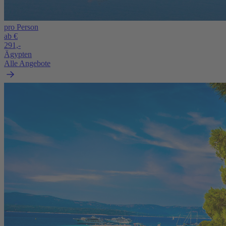
pro Person
ab €
291,-
Ägypten
Alle Angebote