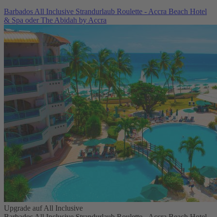
Barbados All Inclusive Strandurlaub Roulette - Accra Beach Hotel
& Spa oder The Abidah by Accra
Upgrade auf All Inclusive
Barbados All Inclusive Strandurlaub Roulette - Accra Beach Hotel