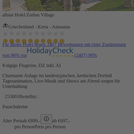
allsun Hotel Zorbas Village
Griechenland - Kreta - Anissaras
Für dieses Hotel liegen 2407 Bewertungen mit einer Zustimmung
von 96% vor
(2407)
96%
8-tägige Flugreise, DZ inkl. AI
Charmante Anlage im landestypischen, kretischen Dorfstil
Tagesanimation, Live-Musik und Shows am Abend sorgen für
Unterhaltung
253001
Bestellnr.:
Pauschalreise
Alter Preis
ab €
899,-
ab €
697,-
pro Person
Preis pro Person