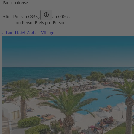
Pauschalreise
Alter Preis
ab €
833,-
ab €
666,-
pro Person
Preis pro Person
allsun Hotel Zorbas Village