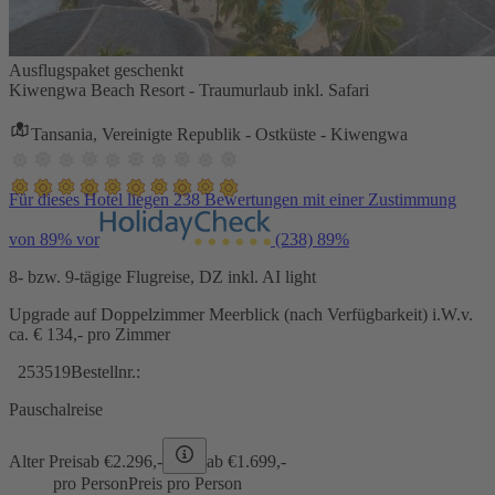
Ausflugspaket geschenkt
Kiwengwa Beach Resort - Traumurlaub inkl. Safari
Tansania, Vereinigte Republik - Ostküste - Kiwengwa
Für dieses Hotel liegen 238 Bewertungen mit einer Zustimmung
von 89% vor
(238)
89%
8- bzw. 9-tägige Flugreise, DZ inkl. AI light
Upgrade auf Doppelzimmer Meerblick (nach Verfügbarkeit) i.W.v.
ca. € 134,- pro Zimmer
253519
Bestellnr.:
Pauschalreise
Alter Preis
ab €
2.296,-
ab €
1.699,-
pro Person
Preis pro Person