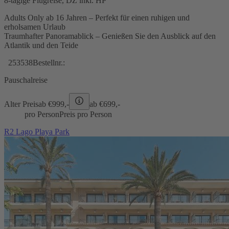
8-tägige Flugreise, DZ inkl. HP
Adults Only ab 16 Jahren – Perfekt für einen ruhigen und
erholsamen Urlaub
Traumhafter Panoramablick – Genießen Sie den Ausblick auf den
Atlantik und den Teide
253538
Bestellnr.:
Pauschalreise
Alter Preis
ab €
999,-
ab €
699,-
pro Person
Preis pro Person
R2 Lago Playa Park