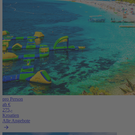
pro Person
ab €
275,-
Kroatien
Alle Angebote