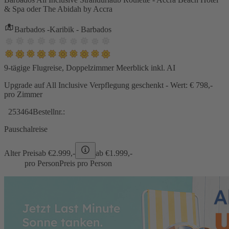
& Spa oder The Abidah by Accra
Barbados -Karibik - Barbados
9-tägige Flugreise, Doppelzimmer Meerblick inkl. AI
Upgrade auf All Inclusive Verpflegung geschenkt - Wert: € 798,-
pro Zimmer
253464
Bestellnr.:
Pauschalreise
Alter Preis
ab €
2.999,-
ab €
1.999,-
pro Person
Preis pro Person