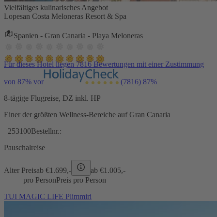
Vielfältiges kulinarisches Angebot
Lopesan Costa Meloneras Resort & Spa
Spanien - Gran Canaria - Playa Meloneras
Für dieses Hotel liegen 7816 Bewertungen mit einer Zustimmung
von 87% vor
(7816)
87%
8-tägige Flugreise, DZ inkl. HP
Einer der größten Wellness-Bereiche auf Gran Canaria
253100
Bestellnr.:
Pauschalreise
Alter Preis
ab €
1.699,-
ab €
1.005,-
pro Person
Preis pro Person
TUI MAGIC LIFE Plimmiri