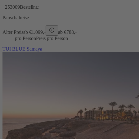
253009
Bestellnr.:
Pauschalreise
Alter Preis
ab €
1.099,-
ab €
788,-
pro Person
Preis pro Person
TUI BLUE Samaya