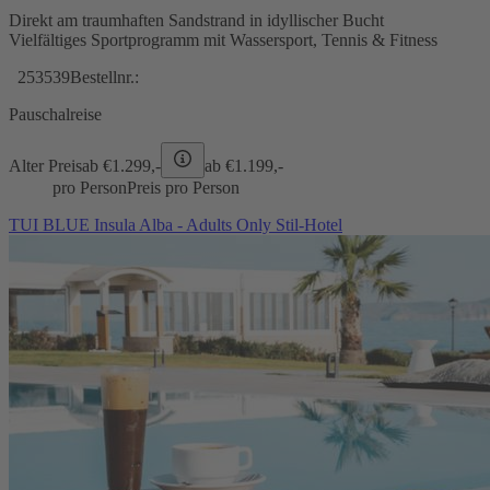
Direkt am traumhaften Sandstrand in idyllischer Bucht
Vielfältiges Sportprogramm mit Wassersport, Tennis & Fitness
253539
Bestellnr.:
Pauschalreise
Alter Preis
ab €
1.299,-
ab €
1.199,-
pro Person
Preis pro Person
TUI BLUE Insula Alba - Adults Only Stil-Hotel