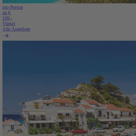
pro Person
ab €
109,-
Türkei
Alle Angebote