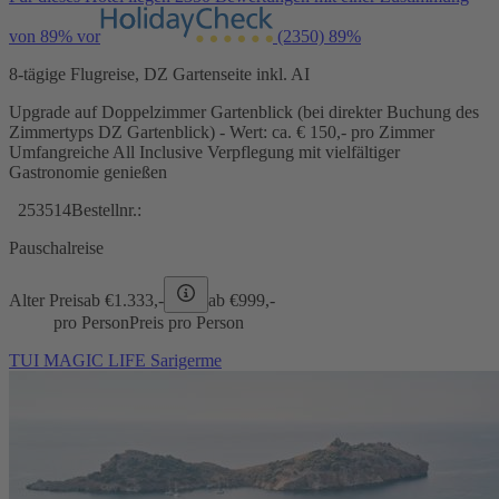
von 89% vor
(2350)
89%
8-tägige Flugreise, DZ Gartenseite inkl. AI
Upgrade auf Doppelzimmer Gartenblick (bei direkter Buchung des
Zimmertyps DZ Gartenblick) - Wert: ca. € 150,- pro Zimmer
Umfangreiche All Inclusive Verpflegung mit vielfältiger
Gastronomie genießen
253514
Bestellnr.:
Pauschalreise
Alter Preis
ab €
1.333,-
ab €
999,-
pro Person
Preis pro Person
TUI MAGIC LIFE Sarigerme