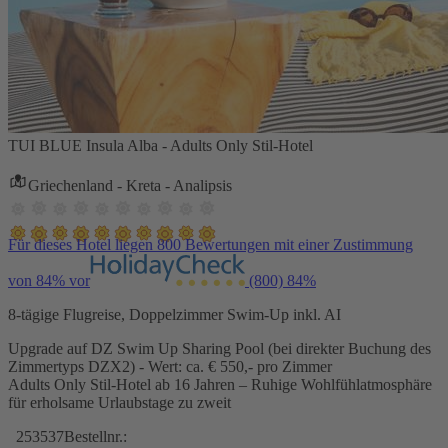
TUI BLUE Insula Alba - Adults Only Stil-Hotel
Griechenland - Kreta - Analipsis
Für dieses Hotel liegen 800 Bewertungen mit einer Zustimmung
von 84% vor
(800)
84%
8-tägige Flugreise, Doppelzimmer Swim-Up inkl. AI
Upgrade auf DZ Swim Up Sharing Pool (bei direkter Buchung des
Zimmertyps DZX2) - Wert: ca. € 550,- pro Zimmer
Adults Only Stil-Hotel ab 16 Jahren – Ruhige Wohlfühlatmosphäre
für erholsame Urlaubstage zu zweit
253537
Bestellnr.: