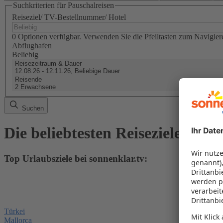
Suchkriterien für Pauschalreisen
Reiseziel/ TV-Bestellnummer/ Hotel
0 Optionen verfügbar. Verwenden Sie die Pfeiltasten zum Navigier
Abflughafen
Beliebig
Reisezeitraum & Dauer
12.08.26 - 12.11.26, Beliebige Dauer
Reisende
2 Erwachsene
Suchen
Die beliebtesten Reiseziele & Re
Top Urlaubsziele bei sonnenklar.tv:
Türkei
Mallorca