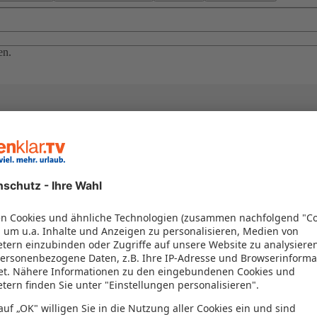
en.
isearten?