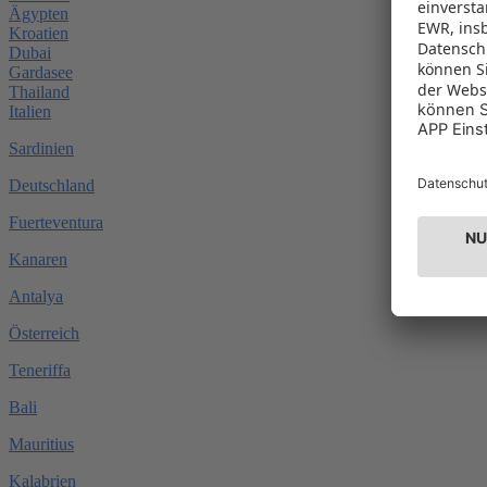
Ägypten
Kroatien
Dubai
Gardasee
Thailand
Italien
Sardinien
Deutschland
Fuerteventura
Kanaren
Antalya
Österreich
Teneriffa
Bali
Mauritius
Kalabrien