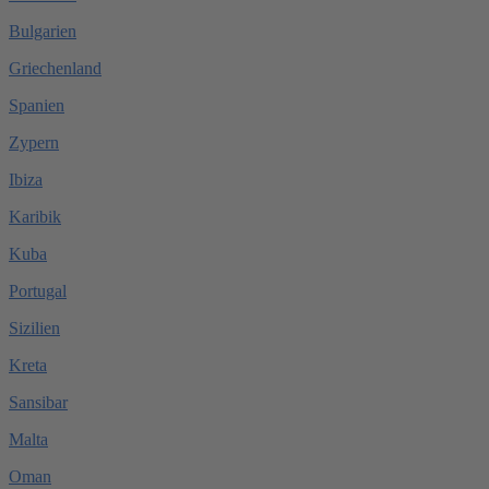
Bulgarien
Griechenland
Spanien
Zypern
Ibiza
Karibik
Kuba
Portugal
Sizilien
Kreta
Sansibar
Malta
Oman