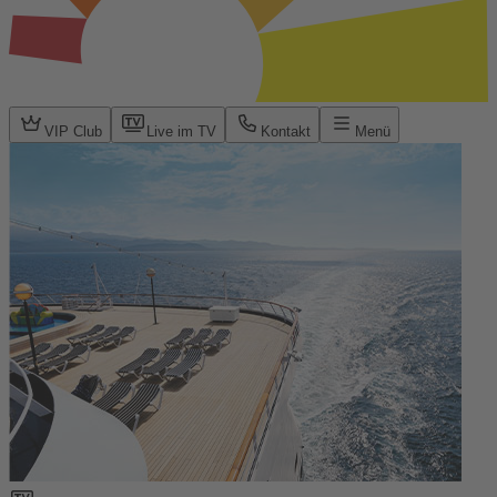
VIP Club
Live im TV
Kontakt
Menü