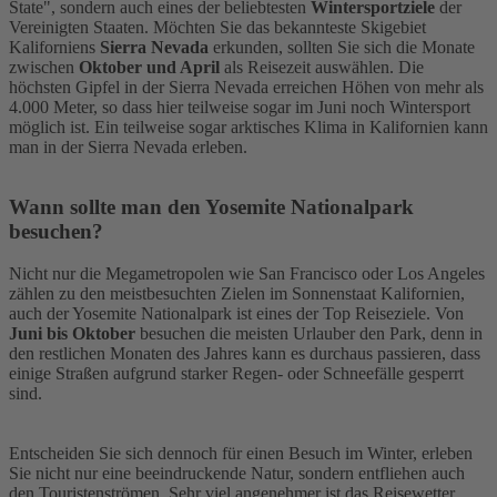
State", sondern auch eines der beliebtesten
Wintersportziele
der
Vereinigten Staaten. Möchten Sie das bekannteste Skigebiet
Kaliforniens
Sierra Nevada
erkunden, sollten Sie sich die Monate
zwischen
Oktober und April
als Reisezeit auswählen. Die
höchsten Gipfel in der Sierra Nevada erreichen Höhen von mehr als
4.000 Meter, so dass hier teilweise sogar im Juni noch Wintersport
möglich ist. Ein teilweise sogar arktisches Klima in Kalifornien kann
man in der Sierra Nevada erleben.
Wann sollte man den Yosemite Nationalpark
besuchen?
Nicht nur die Megametropolen wie San Francisco oder Los Angeles
zählen zu den meistbesuchten Zielen im Sonnenstaat Kalifornien,
auch der Yosemite Nationalpark ist eines der Top Reiseziele. Von
Juni bis Oktober
besuchen die meisten Urlauber den Park, denn in
den restlichen Monaten des Jahres kann es durchaus passieren, dass
einige Straßen aufgrund starker Regen- oder Schneefälle gesperrt
sind.
Entscheiden Sie sich dennoch für einen Besuch im Winter, erleben
Sie nicht nur eine beeindruckende Natur, sondern entfliehen auch
den Touristenströmen. Sehr viel angenehmer ist das Reisewetter