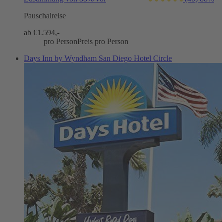
Pauschalreise
ab €
1.594,-
pro Person
Preis pro Person
Days Inn by Wyndham San Diego Hotel Circle