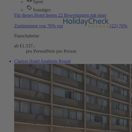
Sport
Sonstiges
Für dieses Hotel liegen 22 Bewertungen mit einer
Zustimmung von 76% vor
(22)
76%
Pauschalreise
ab €
1.537,-
pro Person
Preis pro Person
Clarion Hotel Anaheim Resort