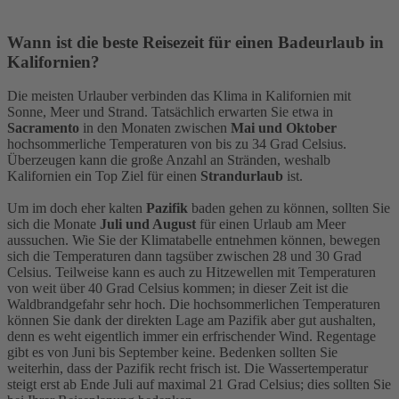
Wann ist die beste Reisezeit für einen Badeurlaub in
Kalifornien?
Die meisten Urlauber verbinden das Klima in Kalifornien mit
Sonne, Meer und Strand. Tatsächlich erwarten Sie etwa in
Sacramento
in den Monaten zwischen
Mai und Oktober
hochsommerliche Temperaturen von bis zu 34 Grad Celsius.
Überzeugen kann die große Anzahl an Stränden, weshalb
Kalifornien ein Top Ziel für einen
Strandurlaub
ist.
Um im doch eher kalten
Pazifik
baden gehen zu können, sollten Sie
sich die Monate
Juli und August
für einen Urlaub am Meer
aussuchen. Wie Sie der Klimatabelle entnehmen können, bewegen
sich die Temperaturen dann tagsüber zwischen 28 und 30 Grad
Celsius. Teilweise kann es auch zu Hitzewellen mit Temperaturen
von weit über 40 Grad Celsius kommen; in dieser Zeit ist die
Waldbrandgefahr sehr hoch. Die hochsommerlichen Temperaturen
können Sie dank der direkten Lage am Pazifik aber gut aushalten,
denn es weht eigentlich immer ein erfrischender Wind. Regentage
gibt es von Juni bis September keine. Bedenken sollten Sie
weiterhin, dass der Pazifik recht frisch ist. Die Wassertemperatur
steigt erst ab Ende Juli auf maximal 21 Grad Celsius; dies sollten Sie