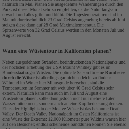
natürlich im Mai. Planen Sie ausgedehnte Wanderungen durch den
Park, ist dieser Monat sehr zu empfehlen, da die Natur langsam
erwacht und alles grünt und blüht. Die Tagestemperaturen sind im
Mai mit durchschnittlich 23 Grad Celsius angenehm; bereits ab Juni
steigen diese dann auf 28 Grad Maximaltemperatur. Die
Spitzenwerte von 32 Grad Celsius werden in den Monaten Juli und
August erreicht.
Wann eine Wüstentour in Kalifornien planen?
Neben ausgedehnten Stränden, beeindruckenden Nationalparks und
der höchsten Erhebung der USA Mount Whitney gibt es im
Bundesstaat sogar Wüsten. Die optimale Saison für eine
Rundreise
durch die Wüste
ist allerdings gar nicht so leicht zu finden:
Während im Winter hier Minusgrade herrschen, sind die
Temperaturen im Sommer mit weit über 40 Grad Celsius sehr
extrem. Natürlich kann man auch im Juli und August eine
Wüstentour planen, sollte dann jedoch nicht nur mehrere Liter
Wasser mitnehmen, sondern auch an eine Kopfbedeckung denken.
Eines der Highlights in der Mojave Wüste ist das bekannte Death
Valley. Der Death Valley Nationalpark im Osten Kaliforniens ist
eine Wüste der Extreme: 12.000 Kilometer pure Wildnis warten hier
auf den Besucher; endlos scheinende Sanddünen können Sie ebenso