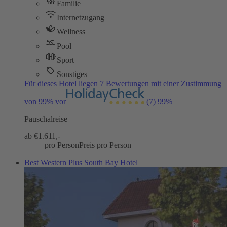
Familie
Internetzugang
Wellness
Pool
Sport
Sonstiges
Für dieses Hotel liegen 7 Bewertungen mit einer Zustimmung
von 99% vor
(7)
99%
Pauschalreise
ab €
1.611,-
pro Person
Preis pro Person
Best Western Plus South Bay Hotel