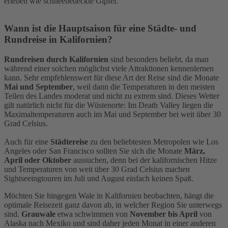
erleben wie schneebedeckte Gipfel.
Wann ist die Hauptsaison für eine Städte- und
Rundreise in Kalifornien?
Rundreisen durch Kalifornien
sind besonders beliebt, da man
während einer solchen möglichst viele Attraktionen kennenlernen
kann. Sehr empfehlenswert für diese Art der Reise sind die Monate
Mai und September
, weil dann die Temperaturen in den meisten
Teilen des Landes moderat und nicht zu extrem sind. Dieses Wetter
gilt natürlich nicht für die Wüstenorte: Im Death Valley liegen die
Maximaltemperaturen auch im Mai und September bei weit über 30
Grad Celsius.
Auch für eine
Städtereise
zu den beliebtesten Metropolen wie Los
Angeles oder San Francisco sollten Sie sich die Monate
März,
April oder Oktober
aussuchen, denn bei der kalifornischen Hitze
und Temperaturen von weit über 30 Grad Celsius machen
Sightseeingtouren im Juli und August einfach keinen Spaß.
Möchten Sie hingegen Wale in Kalifornien beobachten, hängt die
optimale Reisezeit ganz davon ab, in welcher Region Sie unterwegs
sind.
Grauwale
etwa schwimmen von
November bis April
von
Alaska nach Mexiko und sind daher jeden Monat in einer anderen