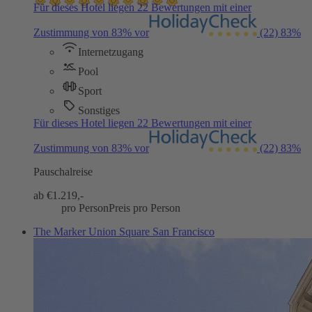
Für dieses Hotel liegen 22 Bewertungen mit einer
Zustimmung von 83% vor
(22)
83%
Internetzugang
Pool
Sport
Sonstiges
Für dieses Hotel liegen 22 Bewertungen mit einer
Zustimmung von 83% vor
(22)
83%
Pauschalreise
ab €
1.219,-
pro Person
Preis pro Person
The Marker Union Square San Francisco