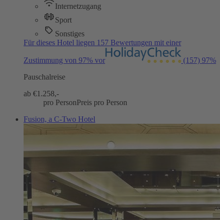
Internetzugang
Sport
Sonstiges
Für dieses Hotel liegen 157 Bewertungen mit einer
Zustimmung von 97% vor
(157)
97%
Pauschalreise
ab €
1.258,-
pro Person
Preis pro Person
Fusion, a C-Two Hotel