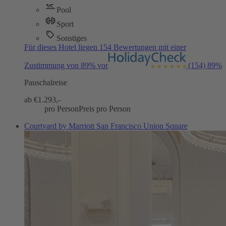
Pool
Sport
Sonstiges
Für dieses Hotel liegen 154 Bewertungen mit einer
Zustimmung von 89% vor
(154)
89%
Pauschalreise
ab €
1.293,-
pro Person
Preis pro Person
Courtyard by Marriott San Francisco Union Square