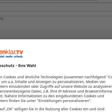
en.
el in einem Paket kombiniert werden – das spart Zeit und Geld. Nutzen 
en!