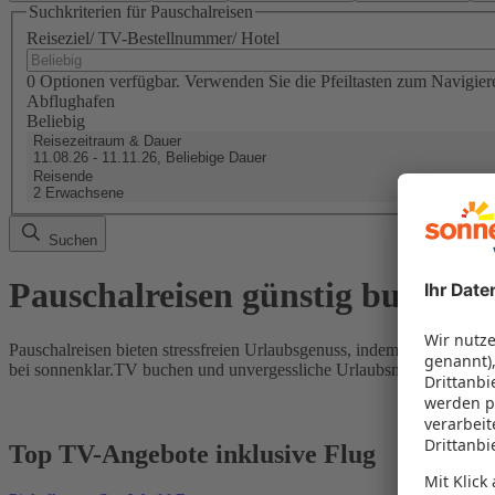
Suchkriterien für Pauschalreisen
Reiseziel/ TV-Bestellnummer/ Hotel
0 Optionen verfügbar. Verwenden Sie die Pfeiltasten zum Navigier
Abflughafen
Beliebig
Reisezeitraum & Dauer
11.08.26 - 11.11.26, Beliebige Dauer
Reisende
2 Erwachsene
Suchen
Pauschalreisen günstig buchen
Pauschalreisen bieten stressfreien Urlaubsgenuss, indem Flug und Hot
bei sonnenklar.TV buchen und unvergessliche Urlaubsmomente erleb
Top TV-Angebote inklusive Flug