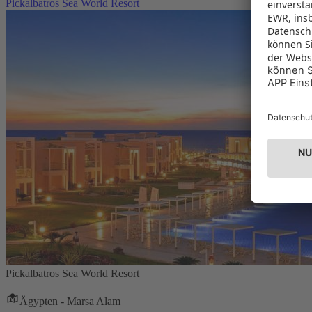
Pickalbatros Sea World Resort
Pickalbatros Sea World Resort
Ägypten - Marsa Alam