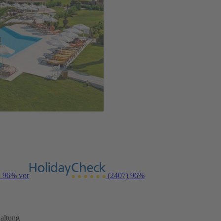
n 96% vor
(2407)
96%
altung