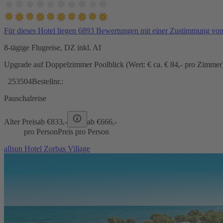
Für dieses Hotel liegen 6893 Bewertungen mit einer Zustimmung vo
8-tägige Flugreise, DZ inkl. AI
Upgrade auf Doppelzimmer Poolblick (Wert: € ca. € 84,- pro Zimmer) 
253504
Bestellnr.:
Pauschalreise
Alter Preis
ab €
833,-
ab €
666,-
pro Person
Preis pro Person
allsun Hotel Zorbas Village