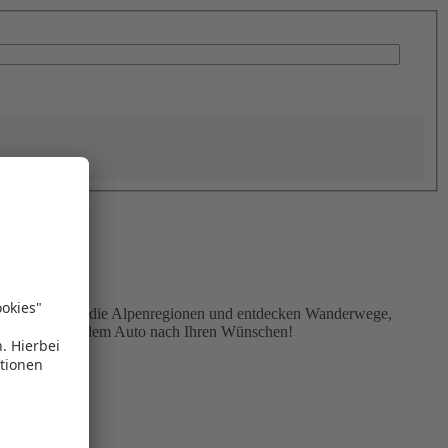
ee, Bregenz oder die Alpenregionen und entdecken Wanderwege,
e Vorarlberg mit dem Auto nach Ihren Wünschen!