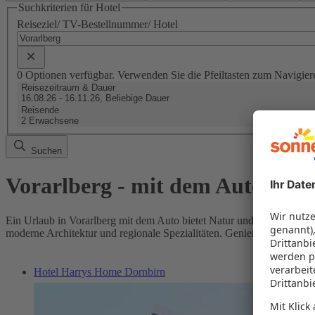
Suchkriterien für Hotel
Reiseziel/ TV-Bestellnummer/ Hotel
0 Optionen verfügbar. Verwenden Sie die Pfeiltasten zum Navigier
Reisezeitraum & Dauer
16.08.26 - 16.11.26, Beliebige Dauer
Reisende
2 Erwachsene
Suchen
Vorarlberg - mit dem Auto in d
Ein Urlaub in Vorarlberg mit dem Auto bietet Natur und Kultur in p
moderne Architektur und regionale Spezialitäten. Genießen Sie die Fl
Hotel Harrys Home Dornbirn