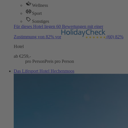
Wellness
Sport
Sonstiges
Für dieses Hotel liegen 60 Bewertungen mit einer
Zustimmung von 82% vor
(60)
82%
Hotel
ab €
259,-
pro Person
Preis pro Person
Das Lifesport Hotel Hechenmoos