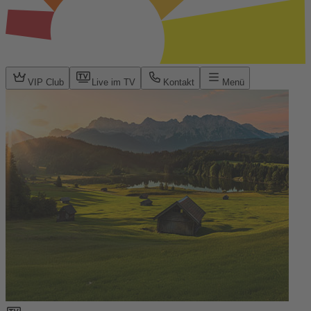
VIP Club
Live im TV
Kontakt
Menü