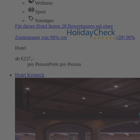
Wellness
Sport
Sonstiges
Für dieses Hotel liegen 28 Bewertungen mit einer
Zustimmung von 96% vor
(28)
96%
Hotel
ab €
237,-
pro Person
Preis pro Person
Hotel Kroneck