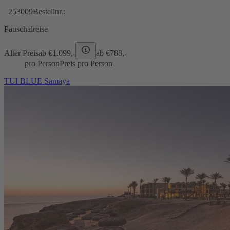
253009
Bestellnr.:
Pauschalreise
Alter Preis
ab €
1.099,-
ab €
788,-
pro Person
Preis pro Person
TUI BLUE Samaya