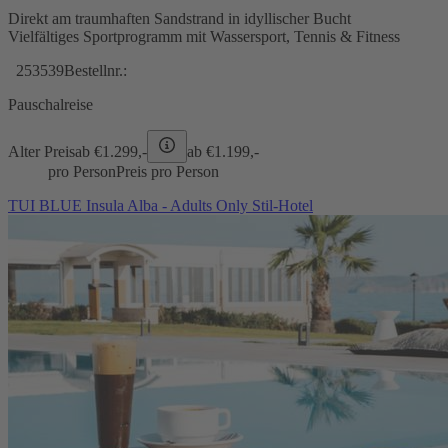
Direkt am traumhaften Sandstrand in idyllischer Bucht
Vielfältiges Sportprogramm mit Wassersport, Tennis & Fitness
253539
Bestellnr.:
Pauschalreise
Alter Preis
ab €
1.299,-
ab €
1.199,-
pro Person
Preis pro Person
TUI BLUE Insula Alba - Adults Only Stil-Hotel