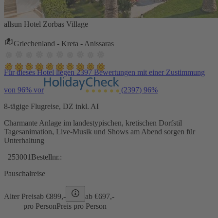
allsun Hotel Zorbas Village
Griechenland - Kreta - Anissaras
Für dieses Hotel liegen 2397 Bewertungen mit einer Zustimmung
von 96% vor
(2397)
96%
8-tägige Flugreise, DZ inkl. AI
Charmante Anlage im landestypischen, kretischen Dorfstil
Tagesanimation, Live-Musik und Shows am Abend sorgen für
Unterhaltung
253001
Bestellnr.:
Pauschalreise
Alter Preis
ab €
899,-
ab €
697,-
pro Person
Preis pro Person