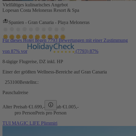
Vielfältiges kulinarisches Angebot
Lopesan Costa Meloneras Resort & Spa
Spanien - Gran Canaria - Playa Meloneras
Für dieses Hotel liegen 7793 Bewertungen mit einer Zustimmung
von 87% vor
(7793)
87%
8-tägige Flugreise, DZ inkl. HP
Einer der größten Wellness-Bereiche auf Gran Canaria
253100
Bestellnr.:
Pauschalreise
Alter Preis
ab €
1.699,-
ab €
1.005,-
pro Person
Preis pro Person
TUI MAGIC LIFE Plimmiri