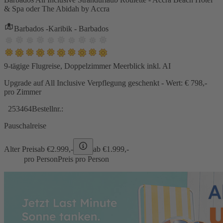
& Spa oder The Abidah by Accra
Barbados -Karibik - Barbados
9-tägige Flugreise, Doppelzimmer Meerblick inkl. AI
Upgrade auf All Inclusive Verpflegung geschenkt - Wert: € 798,-
pro Zimmer
253464
Bestellnr.:
Pauschalreise
Alter Preis
ab €
2.999,-
ab €
1.999,-
pro Person
Preis pro Person