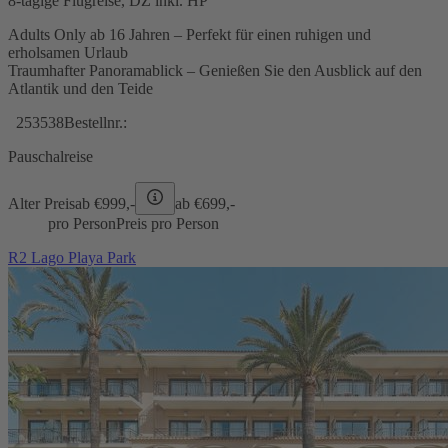
8-tägige Flugreise, DZ inkl. HP
Adults Only ab 16 Jahren – Perfekt für einen ruhigen und
erholsamen Urlaub
Traumhafter Panoramablick – Genießen Sie den Ausblick auf den
Atlantik und den Teide
253538
Bestellnr.:
Pauschalreise
Alter Preis
ab €
999,-
ab €
699,-
pro Person
Preis pro Person
R2 Lago Playa Park