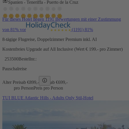
Spanien - Teneriffa - Puerto de la Cruz
Für dieses Hotel liegen 1191 Bewertungen mit einer Zustimmung
von 81% vor
(1191)
81%
8-tägige Flugreise, Doppelzimmer Premium inkl. AI
Kostenfreies Upgrade auf All Inclusive (Wert € 199.- pro Zimmer)
253500
Bestellnr.:
Pauschalreise
Alter Preis
ab €
899,-
ab €
699,-
pro Person
Preis pro Person
TUI BLUE Atlantic Hills - Adults Only Stil-Hotel