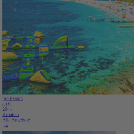
pro Person
ab €
294,-
Kroatien
Alle Angebote