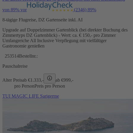
von 89% vor
(2346)
89%
8-tägige Flugreise, DZ Gartenseite inkl. AI
Upgrade auf Doppelzimmer Gartenblick (bei direkter Buchung des
Zimmertyps DZ Gartenblick) - Wert: ca. € 150,- pro Zimmer
Umfangreiche All Inclusive Verpflegung mit vielfältiger
Gastronomie genießen
253514
Bestellnr.:
Pauschalreise
Alter Preis
ab €
1.333,-
ab €
999,-
pro Person
Preis pro Person
TUI MAGIC LIFE Sarigerme