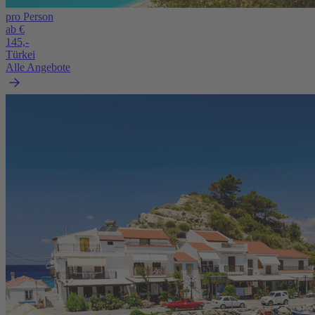
pro Person
ab €
145,-
Türkei
Alle Angebote