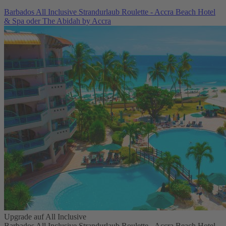
Barbados All Inclusive Strandurlaub Roulette - Accra Beach Hotel
& Spa oder The Abidah by Accra
Upgrade auf All Inclusive
Barbados All Inclusive Strandurlaub Roulette - Accra Beach Hotel