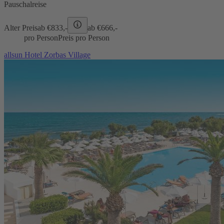
Pauschalreise
Alter Preis
ab €
833,-
ab €
666,-
pro Person
Preis pro Person
allsun Hotel Zorbas Village