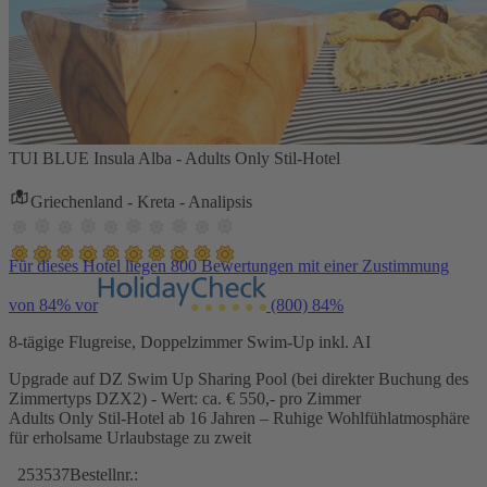
TUI BLUE Insula Alba - Adults Only Stil-Hotel
Griechenland - Kreta - Analipsis
Für dieses Hotel liegen 800 Bewertungen mit einer Zustimmung
von 84% vor
(800)
84%
8-tägige Flugreise, Doppelzimmer Swim-Up inkl. AI
Upgrade auf DZ Swim Up Sharing Pool (bei direkter Buchung des
Zimmertyps DZX2) - Wert: ca. € 550,- pro Zimmer
Adults Only Stil-Hotel ab 16 Jahren – Ruhige Wohlfühlatmosphäre
für erholsame Urlaubstage zu zweit
253537
Bestellnr.: