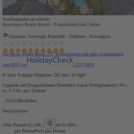
Ausflugspaket geschenkt
Kiwengwa Beach Resort - Traumurlaub inkl. Safari
Tansania, Vereinigte Republik - Ostküste - Kiwengwa
Für dieses Hotel liegen 237 Bewertungen mit einer Zustimmung
von 89% vor
(237)
89%
8- bzw. 9-tägige Flugreise, DZ inkl. AI light
Upgrade auf Doppelzimmer Meerblick (nach Verfügbarkeit) i.W.v.
ca. € 134,- pro Zimmer
253519
Bestellnr.:
Pauschalreise
Alter Preis
ab €
2.296,-
ab €
1.699,-
pro Person
Preis pro Person