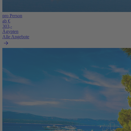
pro Person
ab €
303,-
Ägypten
Alle Angebote