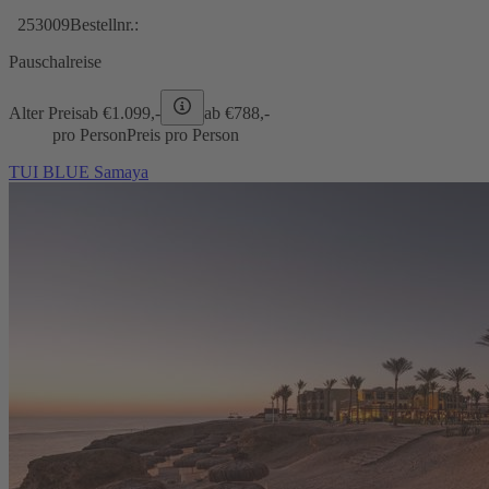
253009
Bestellnr.:
Pauschalreise
Alter Preis
ab €
1.099,-
ab €
788,-
pro Person
Preis pro Person
TUI BLUE Samaya