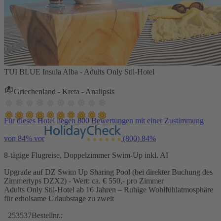
TUI BLUE Insula Alba - Adults Only Stil-Hotel
Griechenland - Kreta - Analipsis
Für dieses Hotel liegen 800 Bewertungen mit einer Zustimmung
von 84% vor
(800)
84%
8-tägige Flugreise, Doppelzimmer Swim-Up inkl. AI
Upgrade auf DZ Swim Up Sharing Pool (bei direkter Buchung des
Zimmertyps DZX2) - Wert: ca. € 550,- pro Zimmer
Adults Only Stil-Hotel ab 16 Jahren – Ruhige Wohlfühlatmosphäre
für erholsame Urlaubstage zu zweit
253537
Bestellnr.: