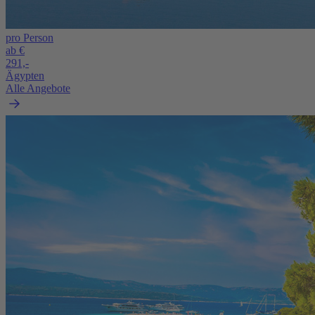
pro Person
ab €
291,-
Ägypten
Alle Angebote