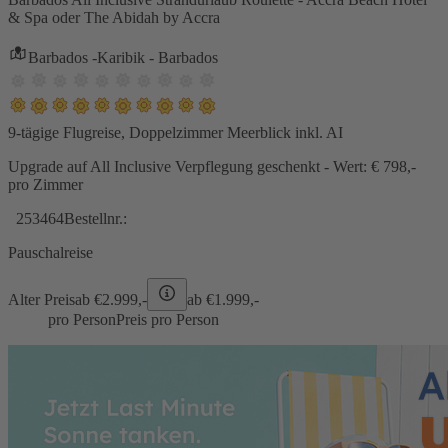
& Spa oder The Abidah by Accra
Barbados -Karibik - Barbados
9-tägige Flugreise, Doppelzimmer Meerblick inkl. AI
Upgrade auf All Inclusive Verpflegung geschenkt - Wert: € 798,-
pro Zimmer
253464
Bestellnr.:
Pauschalreise
Alter Preis
ab €
2.999,-
ab €
1.999,-
pro Person
Preis pro Person