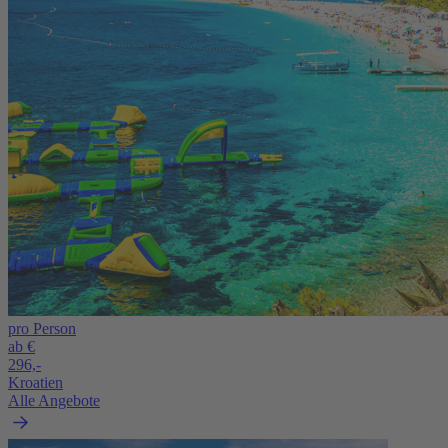
pro Person
ab €
296,-
Kroatien
Alle Angebote