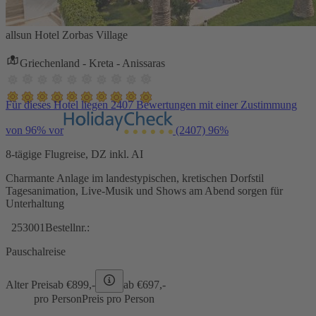
allsun Hotel Zorbas Village
Griechenland - Kreta - Anissaras
Für dieses Hotel liegen 2407 Bewertungen mit einer Zustimmung
von 96% vor
(2407)
96%
8-tägige Flugreise, DZ inkl. AI
Charmante Anlage im landestypischen, kretischen Dorfstil
Tagesanimation, Live-Musik und Shows am Abend sorgen für
Unterhaltung
253001
Bestellnr.:
Pauschalreise
Alter Preis
ab €
899,-
ab €
697,-
pro Person
Preis pro Person