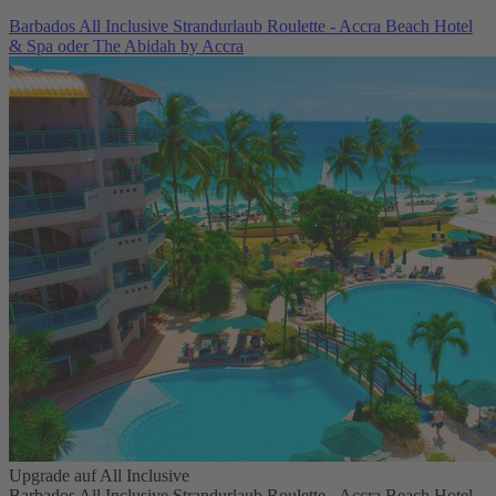
Barbados All Inclusive Strandurlaub Roulette - Accra Beach Hotel
& Spa oder The Abidah by Accra
Upgrade auf All Inclusive
Barbados All Inclusive Strandurlaub Roulette - Accra Beach Hotel