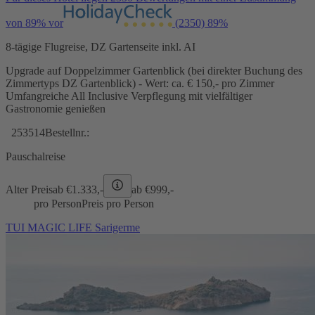
von 89% vor
(2350)
89%
8-tägige Flugreise, DZ Gartenseite inkl. AI
Upgrade auf Doppelzimmer Gartenblick (bei direkter Buchung des
Zimmertyps DZ Gartenblick) - Wert: ca. € 150,- pro Zimmer
Umfangreiche All Inclusive Verpflegung mit vielfältiger
Gastronomie genießen
253514
Bestellnr.:
Pauschalreise
Alter Preis
ab €
1.333,-
ab €
999,-
pro Person
Preis pro Person
TUI MAGIC LIFE Sarigerme