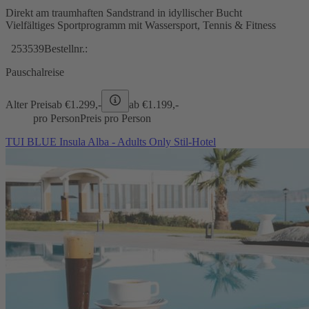
Direkt am traumhaften Sandstrand in idyllischer Bucht
Vielfältiges Sportprogramm mit Wassersport, Tennis & Fitness
253539
Bestellnr.:
Pauschalreise
Alter Preis
ab €
1.299,-
ab €
1.199,-
pro Person
Preis pro Person
TUI BLUE Insula Alba - Adults Only Stil-Hotel