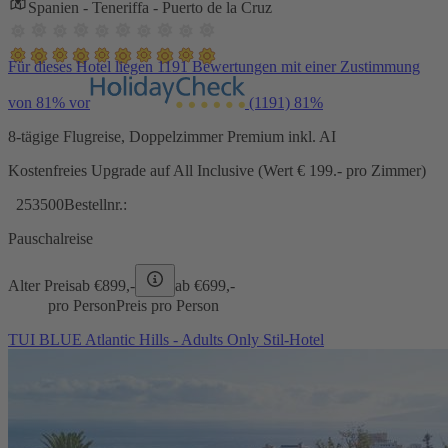
Spanien - Teneriffa - Puerto de la Cruz
Für dieses Hotel liegen 1191 Bewertungen mit einer Zustimmung
von 81% vor
(1191)
81%
8-tägige Flugreise, Doppelzimmer Premium inkl. AI
Kostenfreies Upgrade auf All Inclusive (Wert € 199.- pro Zimmer)
253500
Bestellnr.:
Pauschalreise
Alter Preis
ab €
899,-
ab €
699,-
pro Person
Preis pro Person
TUI BLUE Atlantic Hills - Adults Only Stil-Hotel