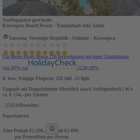
Ausflugspaket geschenkt
Kiwengwa Beach Resort - Traumurlaub inkl. Safari
Tansania, Vereinigte Republik - Ostküste - Kiwengwa
Für dieses Hotel liegen 238 Bewertungen mit einer Zustimmung
von 89% vor
(238)
89%
8- bzw. 9-tägige Flugreise, DZ inkl. AI light
Upgrade auf Doppelzimmer Meerblick (nach Verfügbarkeit) i.W.v.
ca. € 134,- pro Zimmer
253519
Bestellnr.:
Pauschalreise
Alter Preis
ab €
2.296,-
ab €
1.699,-
pro Person
Preis pro Person