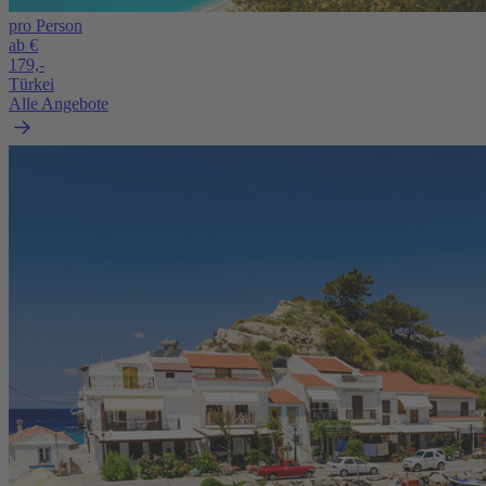
pro Person
ab €
179,-
Türkei
Alle Angebote