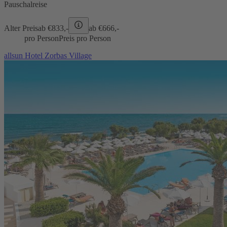
Pauschalreise
Alter Preis
ab €
833,-
ab €
666,-
pro Person
Preis pro Person
allsun Hotel Zorbas Village