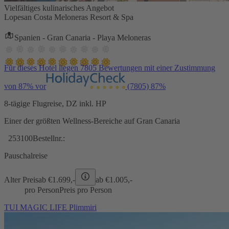
Vielfältiges kulinarisches Angebot
Lopesan Costa Meloneras Resort & Spa
Spanien - Gran Canaria - Playa Meloneras
Für dieses Hotel liegen 7805 Bewertungen mit einer Zustimmung
von 87% vor
(7805)
87%
8-tägige Flugreise, DZ inkl. HP
Einer der größten Wellness-Bereiche auf Gran Canaria
253100
Bestellnr.:
Pauschalreise
Alter Preis
ab €
1.699,-
ab €
1.005,-
pro Person
Preis pro Person
TUI MAGIC LIFE Plimmiri