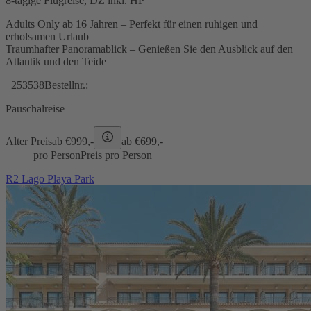
8-tägige Flugreise, DZ inkl. HP
Adults Only ab 16 Jahren – Perfekt für einen ruhigen und
erholsamen Urlaub
Traumhafter Panoramablick – Genießen Sie den Ausblick auf den
Atlantik und den Teide
253538
Bestellnr.:
Pauschalreise
Alter Preis
ab €
999,-
ab €
699,-
pro Person
Preis pro Person
R2 Lago Playa Park