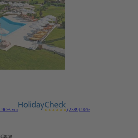
n 96% vor
(2389)
96%
altung