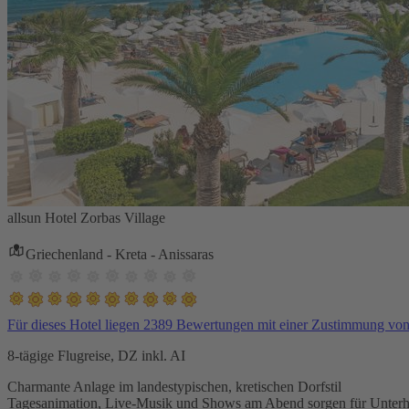
allsun Hotel Zorbas Village
Griechenland - Kreta - Anissaras
Für dieses Hotel liegen 2389 Bewertungen mit einer Zustimmung vo
8-tägige Flugreise, DZ inkl. AI
Charmante Anlage im landestypischen, kretischen Dorfstil
Tagesanimation, Live-Musik und Shows am Abend sorgen für Unterh