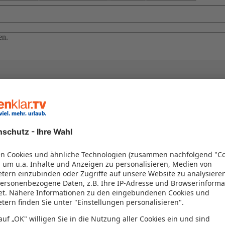
en.
el in einem Paket kombiniert werden – das spart Zeit und Geld. Nutzen 
en!