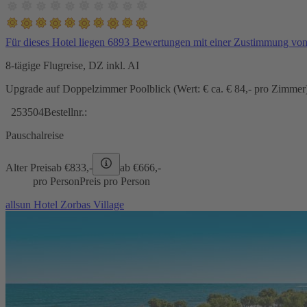
Für dieses Hotel liegen 6893 Bewertungen mit einer Zustimmung vo
8-tägige Flugreise, DZ inkl. AI
Upgrade auf Doppelzimmer Poolblick (Wert: € ca. € 84,- pro Zimmer) 
253504
Bestellnr.:
Pauschalreise
Alter Preis
ab €
833,-
ab €
666,-
pro Person
Preis pro Person
allsun Hotel Zorbas Village