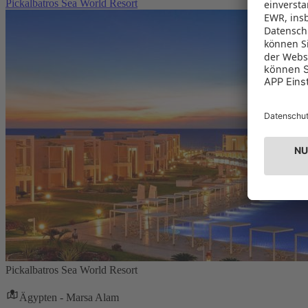
Pickalbatros Sea World Resort
Pickalbatros Sea World Resort
Ägypten - Marsa Alam