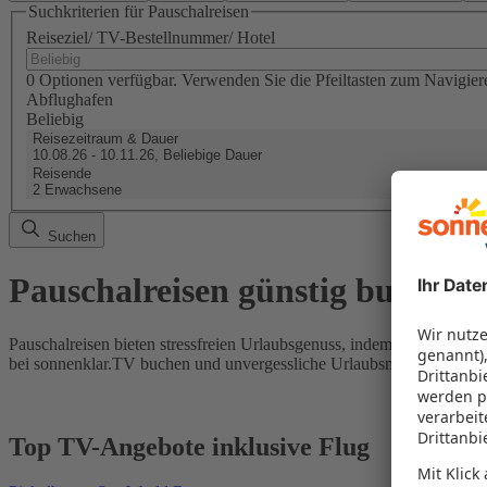
Suchkriterien für Pauschalreisen
Reiseziel/ TV-Bestellnummer/ Hotel
0 Optionen verfügbar. Verwenden Sie die Pfeiltasten zum Navigier
Abflughafen
Beliebig
Reisezeitraum & Dauer
10.08.26 - 10.11.26, Beliebige Dauer
Reisende
2 Erwachsene
Suchen
Pauschalreisen günstig buchen
Pauschalreisen bieten stressfreien Urlaubsgenuss, indem Flug und Hot
bei sonnenklar.TV buchen und unvergessliche Urlaubsmomente erleb
Top TV-Angebote inklusive Flug