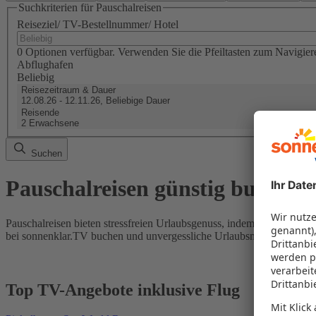
Suchkriterien für Pauschalreisen
Reiseziel/ TV-Bestellnummer/ Hotel
0 Optionen verfügbar. Verwenden Sie die Pfeiltasten zum Navigier
Abflughafen
Beliebig
Reisezeitraum & Dauer
12.08.26 - 12.11.26, Beliebige Dauer
Reisende
2 Erwachsene
Suchen
Pauschalreisen günstig buchen
Pauschalreisen bieten stressfreien Urlaubsgenuss, indem Flug und Hot
bei sonnenklar.TV buchen und unvergessliche Urlaubsmomente erleb
Top TV-Angebote inklusive Flug