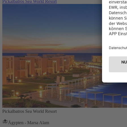
Pickalbatros Sea World Resort
Pickalbatros Sea World Resort
Ägypten - Marsa Alam