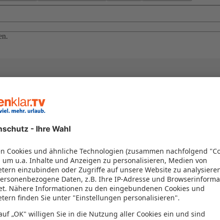
en.
el in einem Paket kombiniert werden – das spart Zeit und Geld. Nutzen 
en!