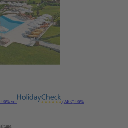
n 96% vor
(2407)
96%
altung