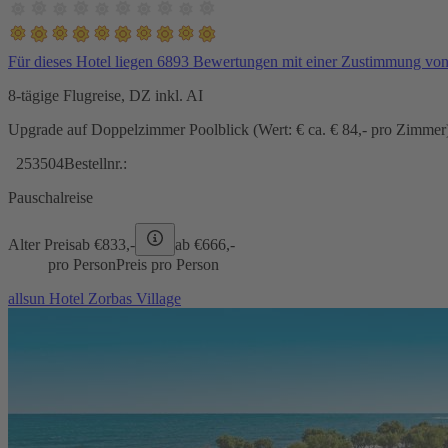
Für dieses Hotel liegen 6893 Bewertungen mit einer Zustimmung vo
8-tägige Flugreise, DZ inkl. AI
Upgrade auf Doppelzimmer Poolblick (Wert: € ca. € 84,- pro Zimmer) 
253504
Bestellnr.:
Pauschalreise
Alter Preis
ab €
833,-
ab €
666,-
pro Person
Preis pro Person
allsun Hotel Zorbas Village