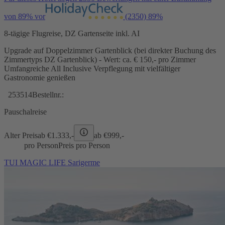
von 89% vor
(2350)
89%
8-tägige Flugreise, DZ Gartenseite inkl. AI
Upgrade auf Doppelzimmer Gartenblick (bei direkter Buchung des
Zimmertyps DZ Gartenblick) - Wert: ca. € 150,- pro Zimmer
Umfangreiche All Inclusive Verpflegung mit vielfältiger
Gastronomie genießen
253514
Bestellnr.:
Pauschalreise
Alter Preis
ab €
1.333,-
ab €
999,-
pro Person
Preis pro Person
TUI MAGIC LIFE Sarigerme