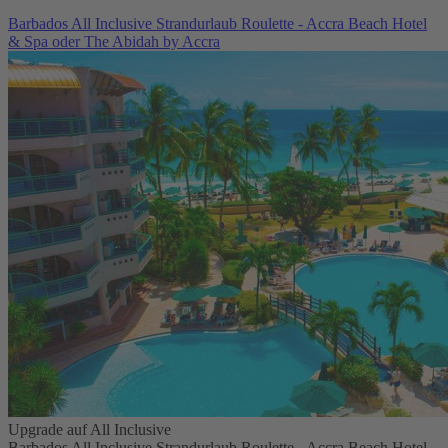
Barbados All Inclusive Strandurlaub Roulette - Accra Beach Hotel
& Spa oder The Abidah by Accra
Upgrade auf All Inclusive
Barbados All Inclusive Strandurlaub Roulette - Accra Beach Hotel