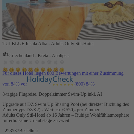
TUI BLUE Insula Alba - Adults Only Stil-Hotel
Griechenland - Kreta - Analipsis
Für dieses Hotel liegen 800 Bewertungen mit einer Zustimmung
von 84% vor
(800)
84%
8-tägige Flugreise, Doppelzimmer Swim-Up inkl. AI
Upgrade auf DZ Swim Up Sharing Pool (bei direkter Buchung des
Zimmertyps DZX2) - Wert: ca. € 550,- pro Zimmer
Adults Only Stil-Hotel ab 16 Jahren – Ruhige Wohlfühlatmosphäre
für erholsame Urlaubstage zu zweit
253537
Bestellnr.: