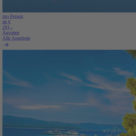
pro Person
ab €
291,-
Ägypten
Alle Angebote