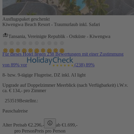
Ausflugspaket geschenkt
Kiwengwa Beach Resort - Traumurlaub inkl. Safari
Tansania, Vereinigte Republik - Ostküste - Kiwengwa
Für dieses Hotel liegen 238 Bewertungen mit einer Zustimmung
von 89% vor
(238)
89%
8- bzw. 9-tägige Flugreise, DZ inkl. AI light
Upgrade auf Doppelzimmer Meerblick (nach Verfügbarkeit) i.W.v.
ca. € 134,- pro Zimmer
253519
Bestellnr.:
Pauschalreise
Alter Preis
ab €
2.296,-
ab €
1.699,-
pro Person
Preis pro Person