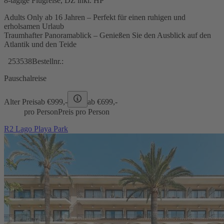
8-tägige Flugreise, DZ inkl. HP
Adults Only ab 16 Jahren – Perfekt für einen ruhigen und
erholsamen Urlaub
Traumhafter Panoramablick – Genießen Sie den Ausblick auf den
Atlantik und den Teide
253538
Bestellnr.:
Pauschalreise
Alter Preis
ab €
999,-
ab €
699,-
pro Person
Preis pro Person
R2 Lago Playa Park