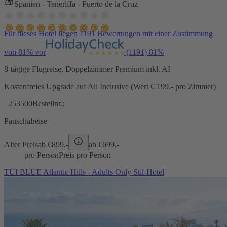
Spanien - Teneriffa - Puerto de la Cruz
Für dieses Hotel liegen 1191 Bewertungen mit einer Zustimmung
von 81% vor
(1191)
81%
8-tägige Flugreise, Doppelzimmer Premium inkl. AI
Kostenfreies Upgrade auf All Inclusive (Wert € 199.- pro Zimmer)
253500
Bestellnr.:
Pauschalreise
Alter Preis
ab €
899,-
ab €
699,-
pro Person
Preis pro Person
TUI BLUE Atlantic Hills - Adults Only Stil-Hotel