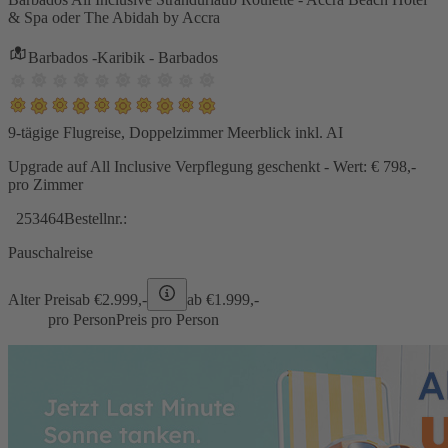
& Spa oder The Abidah by Accra
Barbados -Karibik - Barbados
9-tägige Flugreise, Doppelzimmer Meerblick inkl. AI
Upgrade auf All Inclusive Verpflegung geschenkt - Wert: € 798,-
pro Zimmer
253464
Bestellnr.:
Pauschalreise
Alter Preis
ab €
2.999,-
ab €
1.999,-
pro Person
Preis pro Person