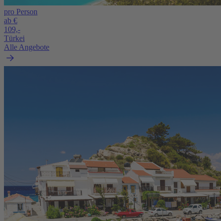
pro Person
ab €
109,-
Türkei
Alle Angebote