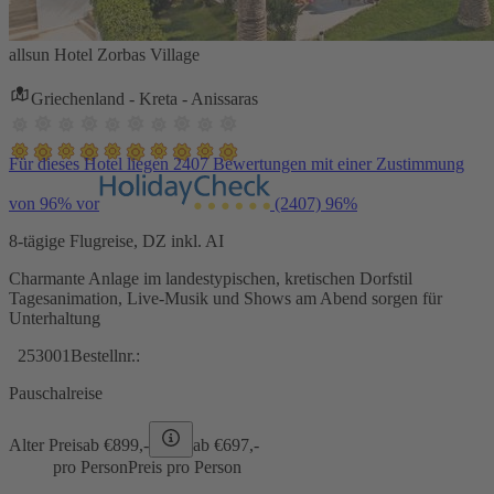
allsun Hotel Zorbas Village
Griechenland - Kreta - Anissaras
Für dieses Hotel liegen 2407 Bewertungen mit einer Zustimmung
von 96% vor
(2407)
96%
8-tägige Flugreise, DZ inkl. AI
Charmante Anlage im landestypischen, kretischen Dorfstil
Tagesanimation, Live-Musik und Shows am Abend sorgen für
Unterhaltung
253001
Bestellnr.:
Pauschalreise
Alter Preis
ab €
899,-
ab €
697,-
pro Person
Preis pro Person