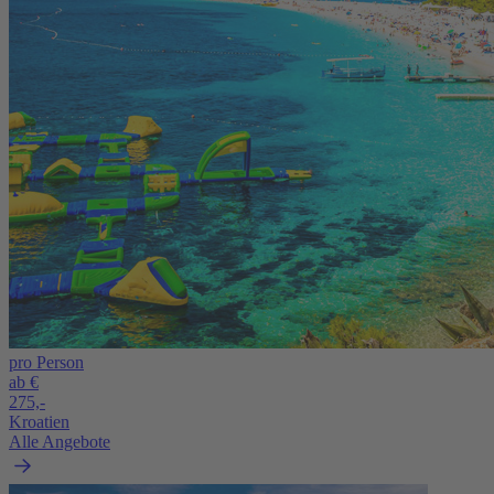
pro Person
ab €
275,-
Kroatien
Alle Angebote