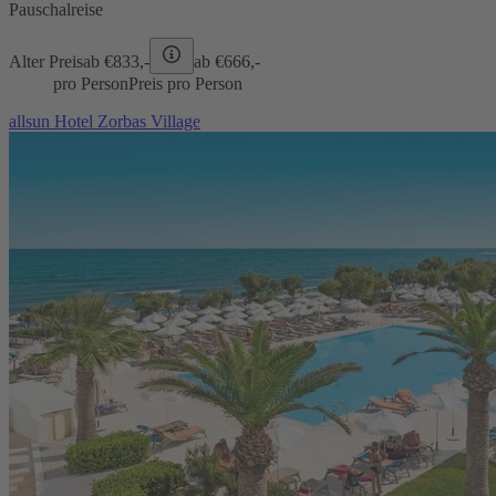
Pauschalreise
Alter Preis
ab €
833,-
ab €
666,-
pro Person
Preis pro Person
allsun Hotel Zorbas Village