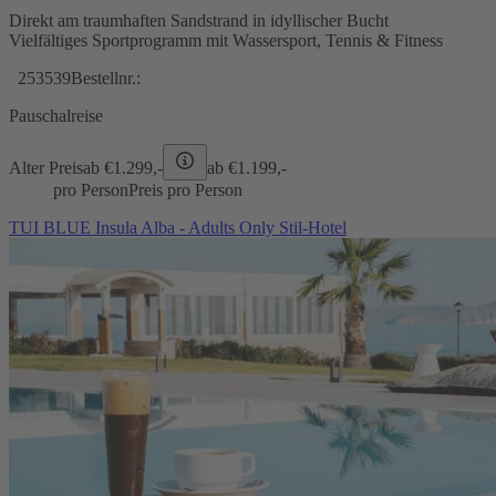
Direkt am traumhaften Sandstrand in idyllischer Bucht
Vielfältiges Sportprogramm mit Wassersport, Tennis & Fitness
253539
Bestellnr.:
Pauschalreise
Alter Preis
ab €
1.299,-
ab €
1.199,-
pro Person
Preis pro Person
TUI BLUE Insula Alba - Adults Only Stil-Hotel