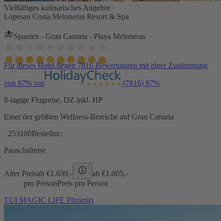
Vielfältiges kulinarisches Angebot
Lopesan Costa Meloneras Resort & Spa
Spanien - Gran Canaria - Playa Meloneras
Für dieses Hotel liegen 7816 Bewertungen mit einer Zustimmung
von 87% vor
(7816)
87%
8-tägige Flugreise, DZ inkl. HP
Einer der größten Wellness-Bereiche auf Gran Canaria
253100
Bestellnr.:
Pauschalreise
Alter Preis
ab €
1.699,-
ab €
1.005,-
pro Person
Preis pro Person
TUI MAGIC LIFE Plimmiri