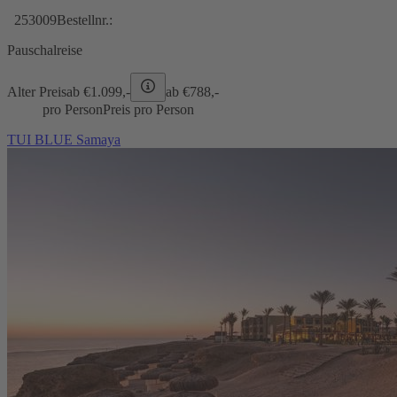
253009
Bestellnr.:
Pauschalreise
Alter Preis
ab €
1.099,-
ab €
788,-
pro Person
Preis pro Person
TUI BLUE Samaya