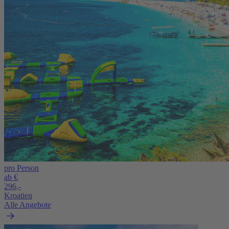
pro Person
ab €
296,-
Kroatien
Alle Angebote