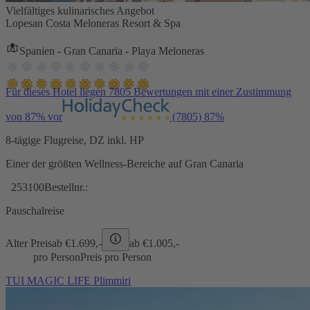
Vielfältiges kulinarisches Angebot
Lopesan Costa Meloneras Resort & Spa
Spanien - Gran Canaria - Playa Meloneras
Für dieses Hotel liegen 7805 Bewertungen mit einer Zustimmung
von 87% vor
(7805)
87%
8-tägige Flugreise, DZ inkl. HP
Einer der größten Wellness-Bereiche auf Gran Canaria
253100
Bestellnr.:
Pauschalreise
Alter Preis
ab €
1.699,-
ab €
1.005,-
pro Person
Preis pro Person
TUI MAGIC LIFE Plimmiri