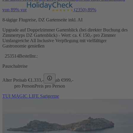
von 89% vor
(2350)
89%
8-tägige Flugreise, DZ Gartenseite inkl. AI
Upgrade auf Doppelzimmer Gartenblick (bei direkter Buchung des
Zimmertyps DZ Gartenblick) - Wert: ca. € 150,- pro Zimmer
Umfangreiche All Inclusive Verpflegung mit vielfältiger
Gastronomie genießen
253514
Bestellnr.:
Pauschalreise
Alter Preis
ab €
1.333,-
ab €
999,-
pro Person
Preis pro Person
TUI MAGIC LIFE Sarigerme