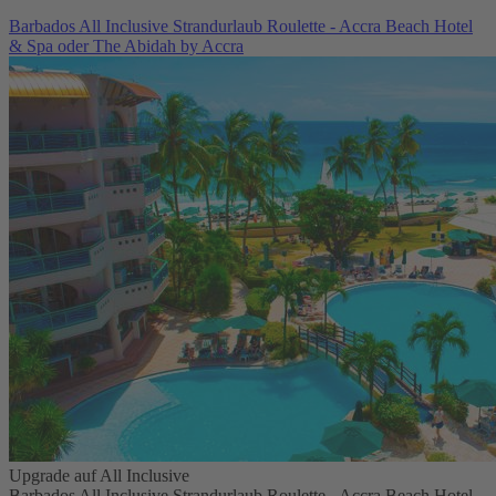
Barbados All Inclusive Strandurlaub Roulette - Accra Beach Hotel
& Spa oder The Abidah by Accra
Upgrade auf All Inclusive
Barbados All Inclusive Strandurlaub Roulette - Accra Beach Hotel