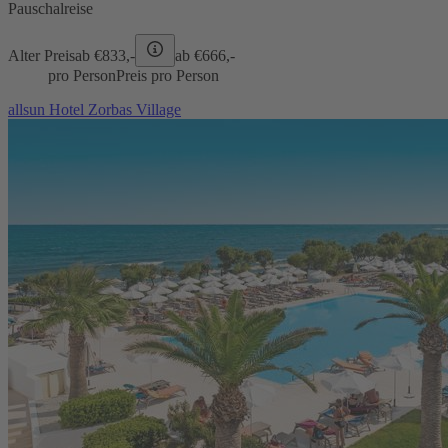
Pauschalreise
Alter Preis
ab €
833,-
ab €
666,-
pro Person
Preis pro Person
allsun Hotel Zorbas Village