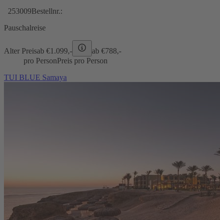
253009
Bestellnr.:
Pauschalreise
Alter Preis
ab €
1.099,-
ab €
788,-
pro Person
Preis pro Person
TUI BLUE Samaya