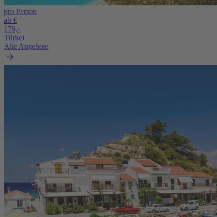
pro Person
ab €
179,-
Türkei
Alle Angebote