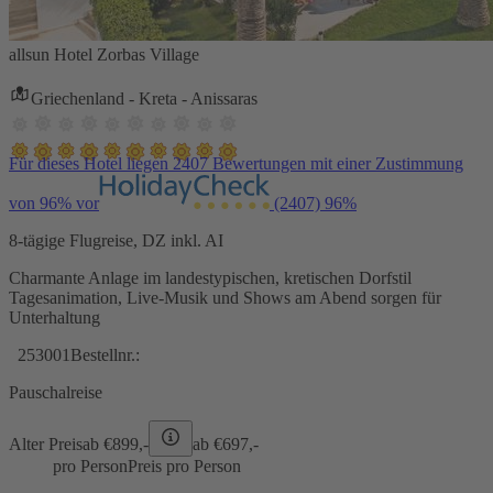
allsun Hotel Zorbas Village
Griechenland - Kreta - Anissaras
Für dieses Hotel liegen 2407 Bewertungen mit einer Zustimmung
von 96% vor
(2407)
96%
8-tägige Flugreise, DZ inkl. AI
Charmante Anlage im landestypischen, kretischen Dorfstil
Tagesanimation, Live-Musik und Shows am Abend sorgen für
Unterhaltung
253001
Bestellnr.:
Pauschalreise
Alter Preis
ab €
899,-
ab €
697,-
pro Person
Preis pro Person