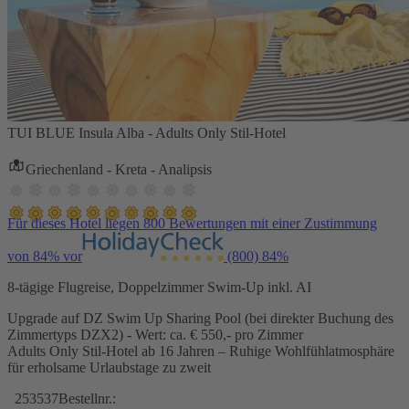
TUI BLUE Insula Alba - Adults Only Stil-Hotel
Griechenland - Kreta - Analipsis
Für dieses Hotel liegen 800 Bewertungen mit einer Zustimmung
von 84% vor
(800)
84%
8-tägige Flugreise, Doppelzimmer Swim-Up inkl. AI
Upgrade auf DZ Swim Up Sharing Pool (bei direkter Buchung des
Zimmertyps DZX2) - Wert: ca. € 550,- pro Zimmer
Adults Only Stil-Hotel ab 16 Jahren – Ruhige Wohlfühlatmosphäre
für erholsame Urlaubstage zu zweit
253537
Bestellnr.: