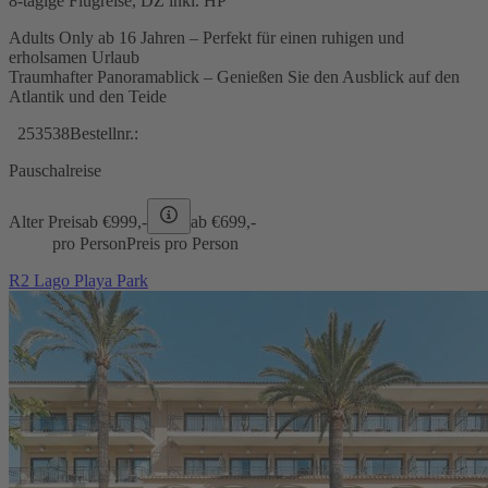
8-tägige Flugreise, DZ inkl. HP
Adults Only ab 16 Jahren – Perfekt für einen ruhigen und
erholsamen Urlaub
Traumhafter Panoramablick – Genießen Sie den Ausblick auf den
Atlantik und den Teide
253538
Bestellnr.:
Pauschalreise
Alter Preis
ab €
999,-
ab €
699,-
pro Person
Preis pro Person
R2 Lago Playa Park