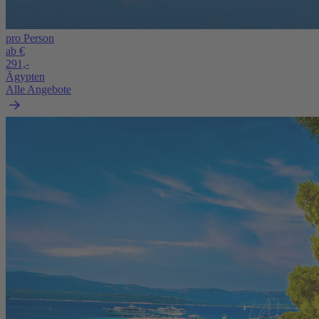
pro Person
ab €
291,-
Ägypten
Alle Angebote