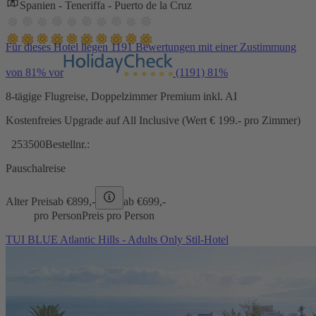
Spanien - Teneriffa - Puerto de la Cruz
Für dieses Hotel liegen 1191 Bewertungen mit einer Zustimmung
von 81% vor
(1191)
81%
8-tägige Flugreise, Doppelzimmer Premium inkl. AI
Kostenfreies Upgrade auf All Inclusive (Wert € 199.- pro Zimmer)
253500
Bestellnr.:
Pauschalreise
Alter Preis
ab €
899,-
ab €
699,-
pro Person
Preis pro Person
TUI BLUE Atlantic Hills - Adults Only Stil-Hotel