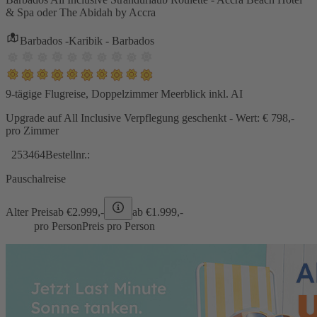
& Spa oder The Abidah by Accra
Barbados -Karibik - Barbados
9-tägige Flugreise, Doppelzimmer Meerblick inkl. AI
Upgrade auf All Inclusive Verpflegung geschenkt - Wert: € 798,-
pro Zimmer
253464
Bestellnr.:
Pauschalreise
Alter Preis
ab €
2.999,-
ab €
1.999,-
pro Person
Preis pro Person