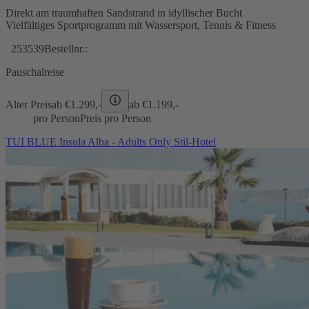
Direkt am traumhaften Sandstrand in idyllischer Bucht
Vielfältiges Sportprogramm mit Wassersport, Tennis & Fitness
253539
Bestellnr.:
Pauschalreise
Alter Preis
ab €
1.299,-
ab €
1.199,-
pro Person
Preis pro Person
TUI BLUE Insula Alba - Adults Only Stil-Hotel