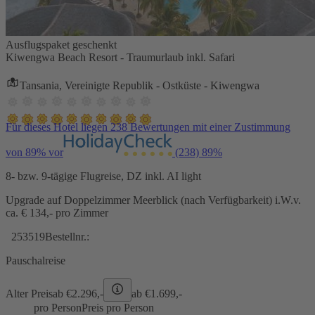
Ausflugspaket geschenkt
Kiwengwa Beach Resort - Traumurlaub inkl. Safari
Tansania, Vereinigte Republik - Ostküste - Kiwengwa
Für dieses Hotel liegen 238 Bewertungen mit einer Zustimmung
von 89% vor
(238)
89%
8- bzw. 9-tägige Flugreise, DZ inkl. AI light
Upgrade auf Doppelzimmer Meerblick (nach Verfügbarkeit) i.W.v.
ca. € 134,- pro Zimmer
253519
Bestellnr.:
Pauschalreise
Alter Preis
ab €
2.296,-
ab €
1.699,-
pro Person
Preis pro Person