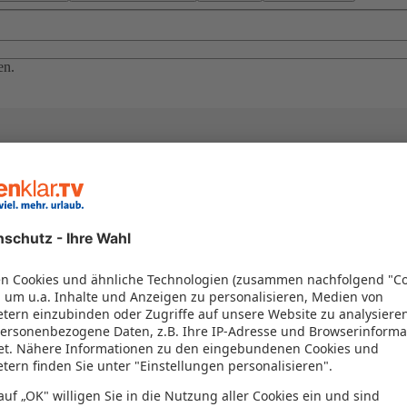
en.
el in einem Paket kombiniert werden – das spart Zeit und Geld. Nutzen 
en!