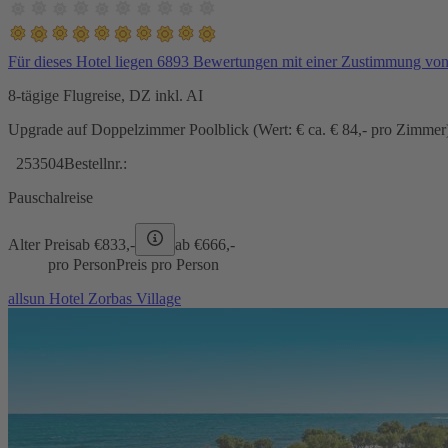
Für dieses Hotel liegen 6893 Bewertungen mit einer Zustimmung vo
8-tägige Flugreise, DZ inkl. AI
Upgrade auf Doppelzimmer Poolblick (Wert: € ca. € 84,- pro Zimmer) 
253504
Bestellnr.:
Pauschalreise
Alter Preis
ab €
833,-
ab €
666,-
pro Person
Preis pro Person
allsun Hotel Zorbas Village