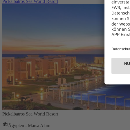
Pickalbatros Sea World Resort
Pickalbatros Sea World Resort
Ägypten - Marsa Alam