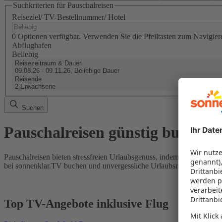
Suchkriterien für Pauschalreisen
Reiseziel/ TV-Bestellnummer/ Hotel
0 Optionen verfügbar. Verwenden Sie die Pfeiltasten zum Navigier
Abflughafen
Beliebig
Reisezeitraum & Dauer
09.08.26 - 09.11.26, Beliebige Dauer
Reisende
2 Erwachsene
Suchen
Pauschalreisen günstig buchen
Pauschalreisen bieten stressfreien Urlaubsgenuss, indem Flug und Hot
bei sonnenklar.TV buchen und unvergessliche Urlaubsmomente erleb
Top TV-Angebote inklusive Flug