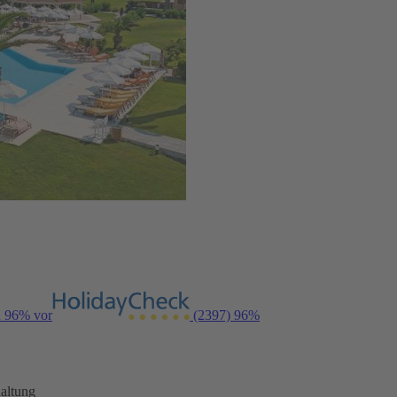
n 96% vor
(2397)
96%
altung