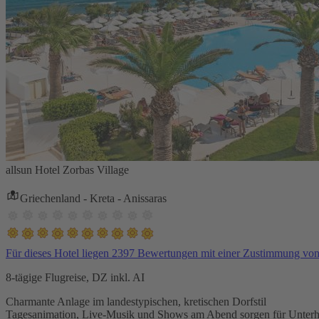
allsun Hotel Zorbas Village
Griechenland - Kreta - Anissaras
Für dieses Hotel liegen 2397 Bewertungen mit einer Zustimmung vo
8-tägige Flugreise, DZ inkl. AI
Charmante Anlage im landestypischen, kretischen Dorfstil
Tagesanimation, Live-Musik und Shows am Abend sorgen für Unterh