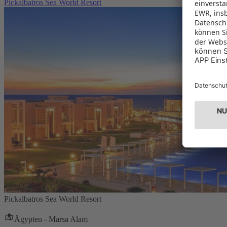
Pickalbatros Sea World Resort
Pickalbatros Sea World Resort
Ägypten - Marsa Alam