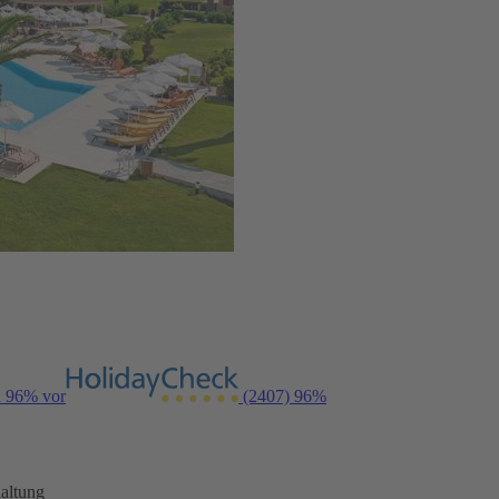
n 96% vor
(2407)
96%
altung