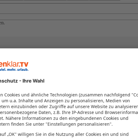
en.
el in einem Paket kombiniert werden – das spart Zeit und Geld. Nutzen 
en!