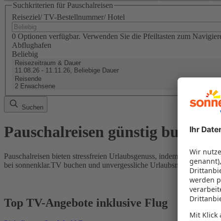
Suchkriterien für Pauschalreisen
Reiseziel/ TV-Bestellnummer/ Hotel
0 Optionen verfügbar. Verwenden Sie die Pfeiltasten zum Navigier
Abflughafen
Beliebig
Reisezeitraum & Dauer
11.08.26 - 11.11.26, Beliebige Dauer
Reisende
2 Erwachsene
Suchen
Pauschalreisen günstig buchen
Pauschalreisen bieten stressfreien Urlaubsgenuss, indem Flug und Hot
bei sonnenklar.TV buchen und unvergessliche Urlaubsmomente erleb
Top TV-Angebote inklusive Flug