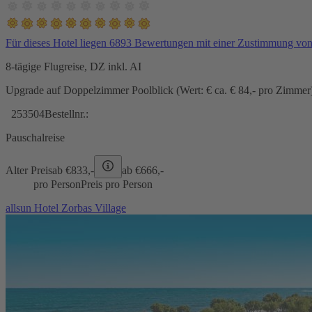
Für dieses Hotel liegen 6893 Bewertungen mit einer Zustimmung vo
8-tägige Flugreise, DZ inkl. AI
Upgrade auf Doppelzimmer Poolblick (Wert: € ca. € 84,- pro Zimmer) 
253504
Bestellnr.:
Pauschalreise
Alter Preis
ab €
833,-
ab €
666,-
pro Person
Preis pro Person
allsun Hotel Zorbas Village