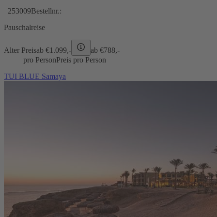
253009
Bestellnr.:
Pauschalreise
Alter Preis
ab €
1.099,-
ab €
788,-
pro Person
Preis pro Person
TUI BLUE Samaya