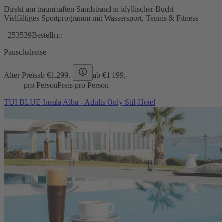
Direkt am traumhaften Sandstrand in idyllischer Bucht
Vielfältiges Sportprogramm mit Wassersport, Tennis & Fitness
253539
Bestellnr.:
Pauschalreise
Alter Preis
ab €
1.299,-
ab €
1.199,-
pro Person
Preis pro Person
TUI BLUE Insula Alba - Adults Only Stil-Hotel