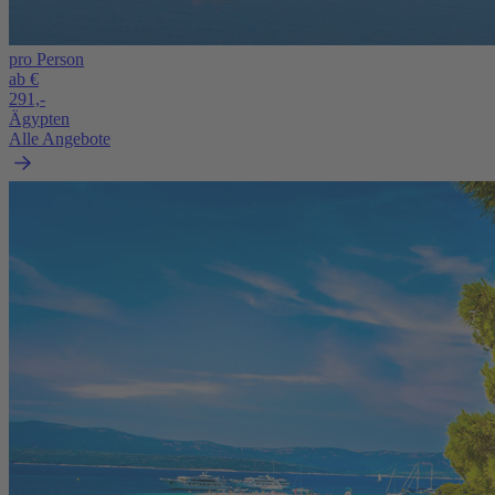
pro Person
ab €
291,-
Ägypten
Alle Angebote