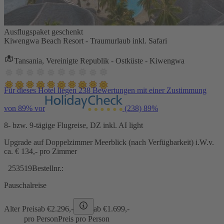
Ausflugspaket geschenkt
Kiwengwa Beach Resort - Traumurlaub inkl. Safari
Tansania, Vereinigte Republik - Ostküste - Kiwengwa
Für dieses Hotel liegen 238 Bewertungen mit einer Zustimmung
von 89% vor
(238)
89%
8- bzw. 9-tägige Flugreise, DZ inkl. AI light
Upgrade auf Doppelzimmer Meerblick (nach Verfügbarkeit) i.W.v.
ca. € 134,- pro Zimmer
253519
Bestellnr.:
Pauschalreise
Alter Preis
ab €
2.296,-
ab €
1.699,-
pro Person
Preis pro Person