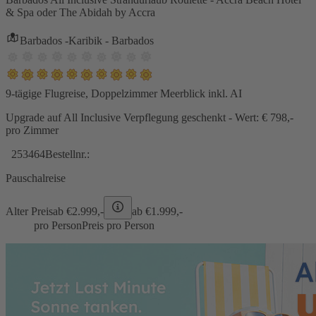
& Spa oder The Abidah by Accra
Barbados -Karibik - Barbados
9-tägige Flugreise, Doppelzimmer Meerblick inkl. AI
Upgrade auf All Inclusive Verpflegung geschenkt - Wert: € 798,-
pro Zimmer
253464
Bestellnr.:
Pauschalreise
Alter Preis
ab €
2.999,-
ab €
1.999,-
pro Person
Preis pro Person