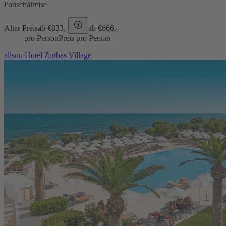
Pauschalreise
Alter Preis
ab €
833,-
ab €
666,-
pro Person
Preis pro Person
allsun Hotel Zorbas Village