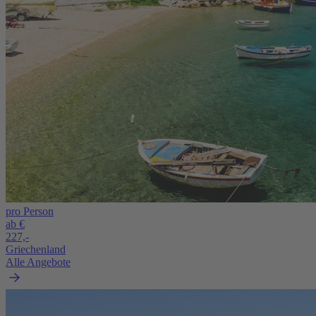
pro Person
ab €
227,-
Griechenland
Alle Angebote