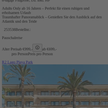
8-tägige Flugreise, DZ inkl. HP
Adults Only ab 16 Jahren – Perfekt für einen ruhigen und
erholsamen Urlaub
Traumhafter Panoramablick – Genießen Sie den Ausblick auf den
Atlantik und den Teide
253538
Bestellnr.:
Pauschalreise
Alter Preis
ab €
999,-
ab €
699,-
pro Person
Preis pro Person
R2 Lago Playa Park