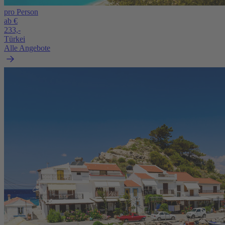
pro Person
ab €
233,-
Türkei
Alle Angebote