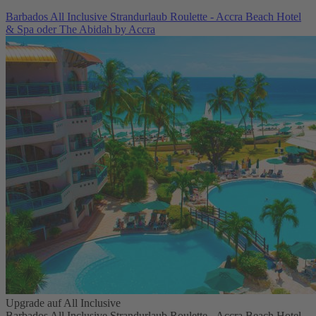
Barbados All Inclusive Strandurlaub Roulette - Accra Beach Hotel
& Spa oder The Abidah by Accra
Upgrade auf All Inclusive
Barbados All Inclusive Strandurlaub Roulette - Accra Beach Hotel