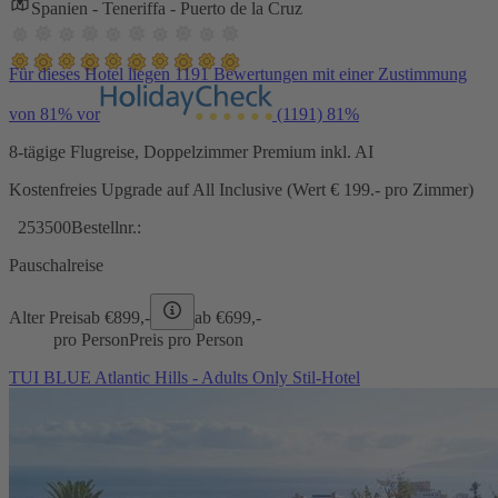
Spanien - Teneriffa - Puerto de la Cruz
Für dieses Hotel liegen 1191 Bewertungen mit einer Zustimmung
von 81% vor
(1191)
81%
8-tägige Flugreise, Doppelzimmer Premium inkl. AI
Kostenfreies Upgrade auf All Inclusive (Wert € 199.- pro Zimmer)
253500
Bestellnr.:
Pauschalreise
Alter Preis
ab €
899,-
ab €
699,-
pro Person
Preis pro Person
TUI BLUE Atlantic Hills - Adults Only Stil-Hotel