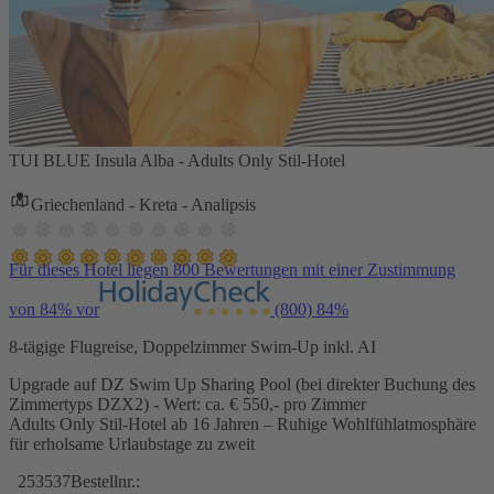
TUI BLUE Insula Alba - Adults Only Stil-Hotel
Griechenland - Kreta - Analipsis
Für dieses Hotel liegen 800 Bewertungen mit einer Zustimmung
von 84% vor
(800)
84%
8-tägige Flugreise, Doppelzimmer Swim-Up inkl. AI
Upgrade auf DZ Swim Up Sharing Pool (bei direkter Buchung des
Zimmertyps DZX2) - Wert: ca. € 550,- pro Zimmer
Adults Only Stil-Hotel ab 16 Jahren – Ruhige Wohlfühlatmosphäre
für erholsame Urlaubstage zu zweit
253537
Bestellnr.: