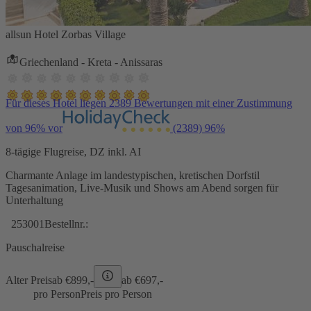
allsun Hotel Zorbas Village
Griechenland - Kreta - Anissaras
Für dieses Hotel liegen 2389 Bewertungen mit einer Zustimmung
von 96% vor
(2389)
96%
8-tägige Flugreise, DZ inkl. AI
Charmante Anlage im landestypischen, kretischen Dorfstil
Tagesanimation, Live-Musik und Shows am Abend sorgen für
Unterhaltung
253001
Bestellnr.:
Pauschalreise
Alter Preis
ab €
899,-
ab €
697,-
pro Person
Preis pro Person