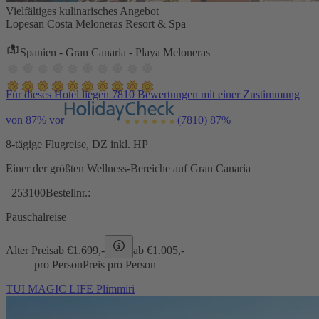
Vielfältiges kulinarisches Angebot
Lopesan Costa Meloneras Resort & Spa
Spanien - Gran Canaria - Playa Meloneras
Für dieses Hotel liegen 7810 Bewertungen mit einer Zustimmung
von 87% vor
(7810)
87%
8-tägige Flugreise, DZ inkl. HP
Einer der größten Wellness-Bereiche auf Gran Canaria
253100
Bestellnr.:
Pauschalreise
Alter Preis
ab €
1.699,-
ab €
1.005,-
pro Person
Preis pro Person
TUI MAGIC LIFE Plimmiri