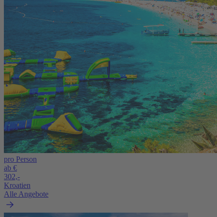
pro Person
ab €
302,-
Kroatien
Alle Angebote