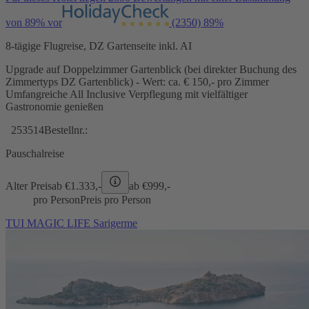
von 89% vor
(2350)
89%
8-tägige Flugreise, DZ Gartenseite inkl. AI
Upgrade auf Doppelzimmer Gartenblick (bei direkter Buchung des
Zimmertyps DZ Gartenblick) - Wert: ca. € 150,- pro Zimmer
Umfangreiche All Inclusive Verpflegung mit vielfältiger
Gastronomie genießen
253514
Bestellnr.:
Pauschalreise
Alter Preis
ab €
1.333,-
ab €
999,-
pro Person
Preis pro Person
TUI MAGIC LIFE Sarigerme