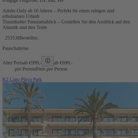
8-tägige Flugreise, DZ inkl. HP
Adults Only ab 16 Jahren – Perfekt für einen ruhigen und
erholsamen Urlaub
Traumhafter Panoramablick – Genießen Sie den Ausblick auf den
Atlantik und den Teide
253538
Bestellnr.:
Pauschalreise
Alter Preis
ab €
999,-
ab €
699,-
pro Person
Preis pro Person
R2 Lago Playa Park