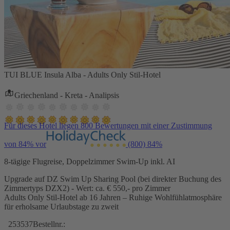
TUI BLUE Insula Alba - Adults Only Stil-Hotel
Griechenland - Kreta - Analipsis
Für dieses Hotel liegen 800 Bewertungen mit einer Zustimmung
von 84% vor
(800)
84%
8-tägige Flugreise, Doppelzimmer Swim-Up inkl. AI
Upgrade auf DZ Swim Up Sharing Pool (bei direkter Buchung des
Zimmertyps DZX2) - Wert: ca. € 550,- pro Zimmer
Adults Only Stil-Hotel ab 16 Jahren – Ruhige Wohlfühlatmosphäre
für erholsame Urlaubstage zu zweit
253537
Bestellnr.: