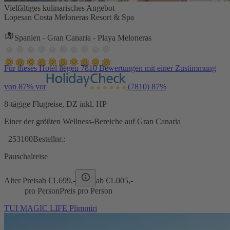
Vielfältiges kulinarisches Angebot
Lopesan Costa Meloneras Resort & Spa
Spanien - Gran Canaria - Playa Meloneras
Für dieses Hotel liegen 7810 Bewertungen mit einer Zustimmung
von 87% vor
(7810)
87%
8-tägige Flugreise, DZ inkl. HP
Einer der größten Wellness-Bereiche auf Gran Canaria
253100
Bestellnr.:
Pauschalreise
Alter Preis
ab €
1.699,-
ab €
1.005,-
pro Person
Preis pro Person
TUI MAGIC LIFE Plimmiri