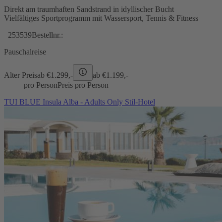
Direkt am traumhaften Sandstrand in idyllischer Bucht
Vielfältiges Sportprogramm mit Wassersport, Tennis & Fitness
253539
Bestellnr.:
Pauschalreise
Alter Preis
ab €
1.299,-
ab €
1.199,-
pro Person
Preis pro Person
TUI BLUE Insula Alba - Adults Only Stil-Hotel