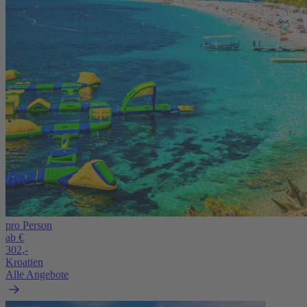
pro Person
ab €
302,-
Kroatien
Alle Angebote