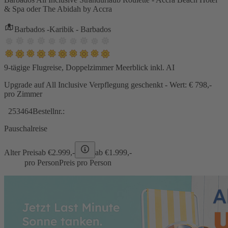
& Spa oder The Abidah by Accra
Barbados -Karibik - Barbados
9-tägige Flugreise, Doppelzimmer Meerblick inkl. AI
Upgrade auf All Inclusive Verpflegung geschenkt - Wert: € 798,-
pro Zimmer
253464
Bestellnr.:
Pauschalreise
Alter Preis
ab €
2.999,-
ab €
1.999,-
pro Person
Preis pro Person