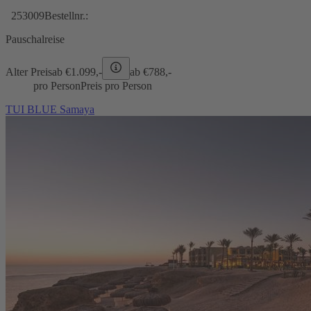
253009
Bestellnr.:
Pauschalreise
Alter Preis
ab €
1.099,-
ab €
788,-
pro Person
Preis pro Person
TUI BLUE Samaya