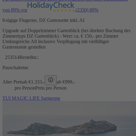
von 89% vor
(2350)
89%
8-tägige Flugreise, DZ Gartenseite inkl. AI
Upgrade auf Doppelzimmer Gartenblick (bei direkter Buchung des
Zimmertyps DZ Gartenblick) - Wert: ca. € 150,- pro Zimmer
Umfangreiche All Inclusive Verpflegung mit vielfältiger
Gastronomie genießen
253514
Bestellnr.:
Pauschalreise
Alter Preis
ab €
1.333,-
ab €
999,-
pro Person
Preis pro Person
TUI MAGIC LIFE Sarigerme