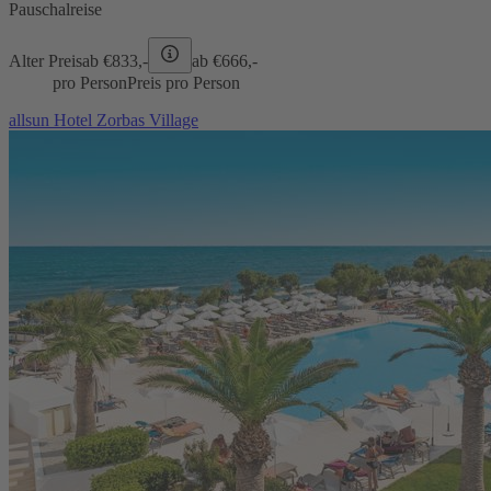
Pauschalreise
Alter Preis
ab €
833,-
ab €
666,-
pro Person
Preis pro Person
allsun Hotel Zorbas Village