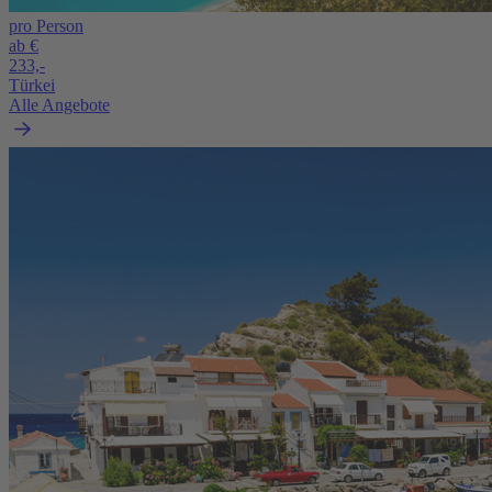
pro Person
ab €
233,-
Türkei
Alle Angebote