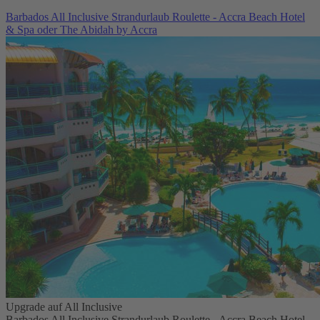
Barbados All Inclusive Strandurlaub Roulette - Accra Beach Hotel
& Spa oder The Abidah by Accra
Upgrade auf All Inclusive
Barbados All Inclusive Strandurlaub Roulette - Accra Beach Hotel