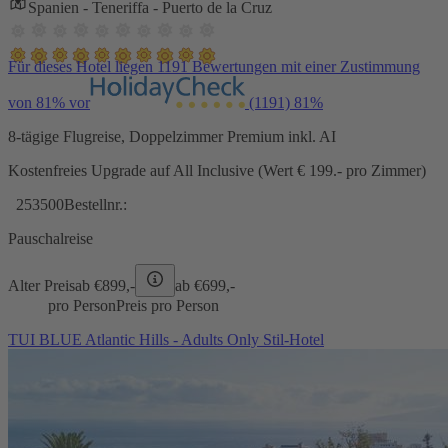
Spanien - Teneriffa - Puerto de la Cruz
Für dieses Hotel liegen 1191 Bewertungen mit einer Zustimmung
von 81% vor
(1191)
81%
8-tägige Flugreise, Doppelzimmer Premium inkl. AI
Kostenfreies Upgrade auf All Inclusive (Wert € 199.- pro Zimmer)
253500
Bestellnr.:
Pauschalreise
Alter Preis
ab €
899,-
ab €
699,-
pro Person
Preis pro Person
TUI BLUE Atlantic Hills - Adults Only Stil-Hotel