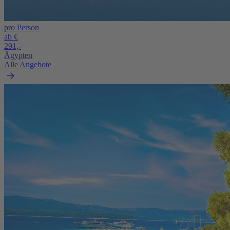
pro Person
ab €
291,-
Ägypten
Alle Angebote