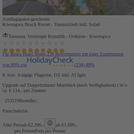
Ausflugspaket geschenkt
Kiwengwa Beach Resort - Traumurlaub inkl. Safari
Tansania, Vereinigte Republik - Ostküste - Kiwengwa
Für dieses Hotel liegen 238 Bewertungen mit einer Zustimmung
von 89% vor
(238)
89%
8- bzw. 9-tägige Flugreise, DZ inkl. AI light
Upgrade auf Doppelzimmer Meerblick (nach Verfügbarkeit) i.W.v.
ca. € 134,- pro Zimmer
253519
Bestellnr.:
Pauschalreise
Alter Preis
ab €
2.296,-
ab €
1.699,-
pro Person
Preis pro Person