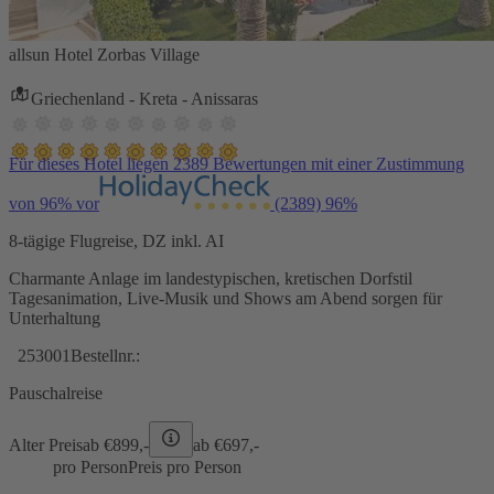
allsun Hotel Zorbas Village
Griechenland - Kreta - Anissaras
Für dieses Hotel liegen 2389 Bewertungen mit einer Zustimmung
von 96% vor
(2389)
96%
8-tägige Flugreise, DZ inkl. AI
Charmante Anlage im landestypischen, kretischen Dorfstil
Tagesanimation, Live-Musik und Shows am Abend sorgen für
Unterhaltung
253001
Bestellnr.:
Pauschalreise
Alter Preis
ab €
899,-
ab €
697,-
pro Person
Preis pro Person